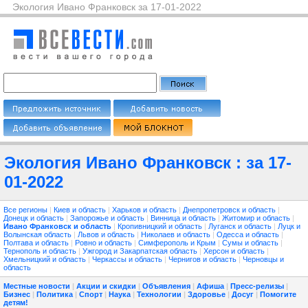
Экология Ивано Франковск за 17-01-2022
Экология Ивано Франковск : за 17-
01-2022
Все регионы
|
Киев и область
|
Харьков и область
|
Днепропетровск и область
|
Донецк и область
|
Запорожье и область
|
Винница и область
|
Житомир и область
|
Ивано Франковск и область
|
Кропивницкий и область
|
Луганск и область
|
Луцк и
Волынская область
|
Львов и область
|
Николаев и область
|
Одесса и область
|
Полтава и область
|
Ровно и область
|
Симферополь и Крым
|
Сумы и область
|
Тернополь и область
|
Ужгород и Закарпатская область
|
Херсон и область
|
Хмельницкий и область
|
Черкассы и область
|
Чернигов и область
|
Черновцы и
область
Местные новости
|
Акции и скидки
|
Объявления
|
Афиша
|
Пресс-релизы
|
Бизнес
|
Политика
|
Спорт
|
Наука
|
Технологии
|
Здоровье
|
Досуг
|
Помогите
детям!