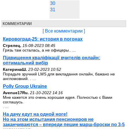
30
31
КОММЕНТАРИИ
[ Все комментарии ]
Кировоград-25: история в погонах
Стрелец.
15-08-2023 08:45
Грязь там осталась, а не офицеры.. ...
Підвищення кваліфікації вчителів онлайн:
оптимальний вибір
КатеринаШ.
23-02-2023 10:52
Порадьте зручний LMS для викладання онлайн, бажано не
англомовний. . ...
Polly Group Ukraine
Avenue17Ru.
21-10-2022 14:16
Мне кажется это очень хорошая идея. Полностью с Вами
соглашусь.
. ...
На дачу едут на одной ноге!
Но на этом испытания пенсионеров не
заканчиваются – впереди пешие марш-броски по 3-5