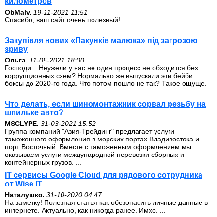
километров
ОbMalv.
19-11-2021 11:51
Спасибо, ваш сайт очень полезный!
. ...
Закупівля нових «Пакунків малюка» під загрозою
зриву
Ольга.
11-05-2021 18:00
Господи... Неужели у нас не один процесс не обходится без
коррупционных схем? Нормально же выпускали эти бейби
боксы до 2020-го года. Что потом пошло не так? Такое ощуще.
...
Что делать, если шиномонтажник сорвал резьбу на
шпильке авто?
MSCLYPE.
31-03-2021 15:52
Группа компаний "Азия-Трейдинг" предлагает услуги
таможенного оформления в морских портах Владивостока и
порт Восточный. Вместе с таможенным оформлением мы
оказываем услуги международной перевозки сборных и
контейнерных грузов. ...
IT сервисы Google Cloud для рядового сотрудника
от Wise IT
Наталушко.
31-10-2020 04:47
На заметку! Полезная статья как обезопасить личные данные в
интернете. Актуально, как никогда ранее. Имхо. ...