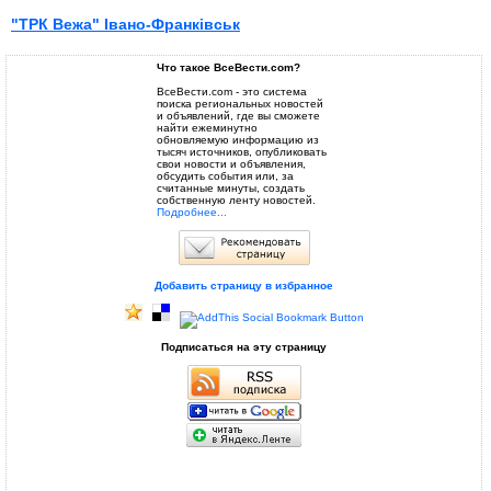
"ТРК Вежа" Івано-Франківськ
Что такое ВсеВести.com?
ВсеВести.com - это система
поиска региональных новостей
и объявлений, где вы сможете
найти ежеминутно
обновляемую информацию из
тысяч источников, опубликовать
свои новости и объявления,
обсудить события или, за
считанные минуты, создать
собственную ленту новостей.
Подробнее...
Добавить страницу в избранное
Подписаться на эту страницу