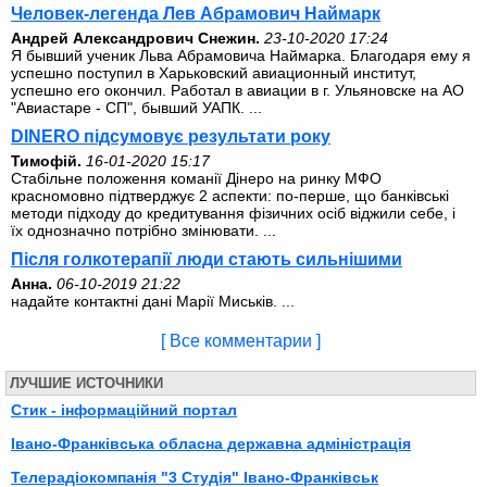
Человек-легенда Лев Абрамович Наймарк
Андрей Александрович Снежин.
23-10-2020 17:24
Я бывший ученик Льва Абрамовича Наймарка. Благодаря ему я
успешно поступил в Харьковский авиационный институт,
успешно его окончил. Работал в авиации в г. Ульяновске на АО
"Авиастаре - СП", бывший УАПК. ...
DINERO підсумовує результати року
Тимофій.
16-01-2020 15:17
Стабільне положення команії Дінеро на ринку МФО
красномовно підтверджує 2 аспекти: по-перше, що банківські
методи підходу до кредитування фізичних осіб віджили себе, і
їх однозначно потрібно змінювати. ...
Після голкотерапії люди стають сильнішими
Анна.
06-10-2019 21:22
надайте контактні дані Марії Миськів. ...
[ Все комментарии ]
ЛУЧШИЕ ИСТОЧНИКИ
Стик - інформаційний портал
Івано-Франківська обласна державна адміністрація
Телерадіокомпанія "3 Студія" Івано-Франківськ