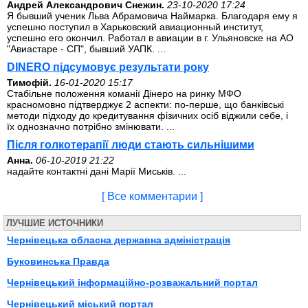
Андрей Александрович Снежин.
23-10-2020 17:24
Я бывший ученик Льва Абрамовича Наймарка. Благодаря ему я
успешно поступил в Харьковский авиационный институт,
успешно его окончил. Работал в авиации в г. Ульяновске на АО
"Авиастаре - СП", бывший УАПК. ...
DINERO підсумовує результати року
Тимофій.
16-01-2020 15:17
Стабільне положення команії Дінеро на ринку МФО
красномовно підтверджує 2 аспекти: по-перше, що банківські
методи підходу до кредитування фізичних осіб віджили себе, і
їх однозначно потрібно змінювати. ...
Після голкотерапії люди стають сильнішими
Анна.
06-10-2019 21:22
надайте контактні дані Марії Миськів. ...
[ Все комментарии ]
ЛУЧШИЕ ИСТОЧНИКИ
Чернівецька обласна державна адміністрація
Буковинська Правда
Чернівецький інформаційно-розважальний портал
Чернівецький міський портал