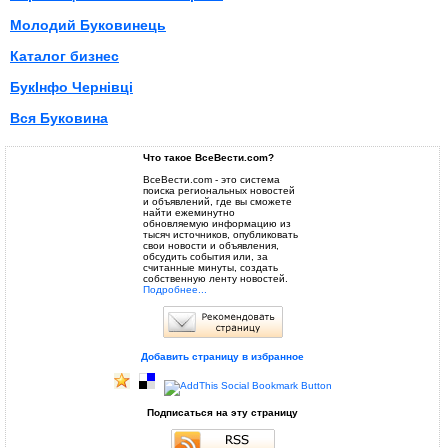
Молодий Буковинець
Каталог бизнес
БукІнфо Чернівці
Вся Буковина
Что такое ВсеВести.com?
ВсеВести.com - это система
поиска региональных новостей
и объявлений, где вы сможете
найти ежеминутно
обновляемую информацию из
тысяч источников, опубликовать
свои новости и объявления,
обсудить события или, за
считанные минуты, создать
собственную ленту новостей.
Подробнее...
Добавить страницу в избранное
Подписаться на эту страницу