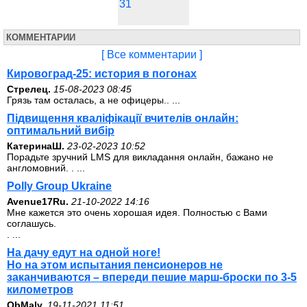
31
КОММЕНТАРИИ
[ Все комментарии ]
Кировоград-25: история в погонах
Стрелец.
15-08-2023 08:45
Грязь там осталась, а не офицеры.. ...
Підвищення кваліфікації вчителів онлайн:
оптимальний вибір
КатеринаШ.
23-02-2023 10:52
Порадьте зручний LMS для викладання онлайн, бажано не
англомовний. . ...
Polly Group Ukraine
Avenue17Ru.
21-10-2022 14:16
Мне кажется это очень хорошая идея. Полностью с Вами
соглашусь.
. ...
На дачу едут на одной ноге!
Но на этом испытания пенсионеров не
заканчиваются – впереди пешие марш-броски по 3-5
километров
ОbMalv.
19-11-2021 11:51