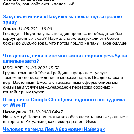
Спасибо, ваш сайт очень полезный!
. ...
Закупівля нових «Пакунків малюка» під загрозою
зриву
Ольга.
11-05-2021 18:00
Господи... Неужели у нас не один процесс не обходится без
коррупционных схем? Нормально же выпускали эти бейби
боксы до 2020-го года. Что потом пошло не так? Такое ощуще.
...
Что делать, если шиномонтажник сорвал резьбу на
шпильке авто?
MSCLYPE.
31-03-2021 15:52
Группа компаний "Азия-Трейдинг" предлагает услуги
таможенного оформления в морских портах Владивостока и
порт Восточный. Вместе с таможенным оформлением мы
оказываем услуги международной перевозки сборных и
контейнерных грузов. ...
IT сервисы Google Cloud для рядового сотрудника
от Wise IT
Наталушко.
31-10-2020 04:47
На заметку! Полезная статья как обезопасить личные данные в
интернете. Актуально, как никогда ранее. Имхо. ...
Человек-легенда Лев Абрамович Наймарк