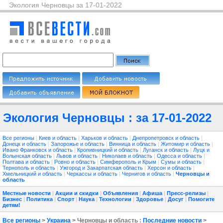
Экология Черновцы за 17-01-2022
Экология Черновцы : за 17-01-2022
Все регионы
|
Киев и область
|
Харьков и область
|
Днепропетровск и область
|
Донецк и область
|
Запорожье и область
|
Винница и область
|
Житомир и область
|
Ивано Франковск и область
|
Кропивницкий и область
|
Луганск и область
|
Луцк и
Волынская область
|
Львов и область
|
Николаев и область
|
Одесса и область
|
Полтава и область
|
Ровно и область
|
Симферополь и Крым
|
Сумы и область
|
Тернополь и область
|
Ужгород и Закарпатская область
|
Херсон и область
|
Хмельницкий и область
|
Черкассы и область
|
Чернигов и область
|
Черновцы и
область
Местные новости
|
Акции и скидки
|
Объявления
|
Афиша
|
Пресс-релизы
|
Бизнес
|
Политика
|
Спорт
|
Наука
|
Технологии
|
Здоровье
|
Досуг
|
Помогите
детям!
Все регионы
>
Украина
> Черновцы и область :
Последние новости
>