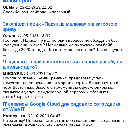
километров
ОbMalv.
19-11-2021 11:51
Спасибо, ваш сайт очень полезный!
. ...
Закупівля нових «Пакунків малюка» під загрозою
зриву
Ольга.
11-05-2021 18:00
Господи... Неужели у нас не один процесс не обходится без
коррупционных схем? Нормально же выпускали эти бейби
боксы до 2020-го года. Что потом пошло не так? Такое ощуще.
...
Что делать, если шиномонтажник сорвал резьбу на
шпильке авто?
MSCLYPE.
31-03-2021 15:52
Группа компаний "Азия-Трейдинг" предлагает услуги
таможенного оформления в морских портах Владивостока и
порт Восточный. Вместе с таможенным оформлением мы
оказываем услуги международной перевозки сборных и
контейнерных грузов. ...
IT сервисы Google Cloud для рядового сотрудника
от Wise IT
Наталушко.
31-10-2020 04:47
На заметку! Полезная статья как обезопасить личные данные в
интернете. Актуально, как никогда ранее. Имхо. ...