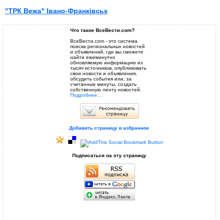
"ТРК Вежа" Івано-Франківськ
Что такое ВсеВести.com?
ВсеВести.com - это система
поиска региональных новостей
и объявлений, где вы сможете
найти ежеминутно
обновляемую информацию из
тысяч источников, опубликовать
свои новости и объявления,
обсудить события или, за
считанные минуты, создать
собственную ленту новостей.
Подробнее...
Добавить страницу в избранное
Подписаться на эту страницу