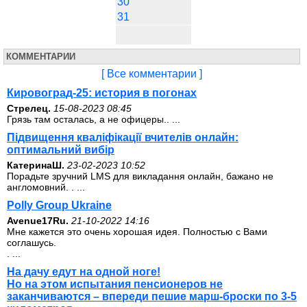
30
31
КОММЕНТАРИИ
[ Все комментарии ]
Кировоград-25: история в погонах
Стрелец.
15-08-2023 08:45
Грязь там осталась, а не офицеры.. ...
Підвищення кваліфікації вчителів онлайн:
оптимальний вибір
КатеринаШ.
23-02-2023 10:52
Порадьте зручний LMS для викладання онлайн, бажано не
англомовний. . ...
Polly Group Ukraine
Avenue17Ru.
21-10-2022 14:16
Мне кажется это очень хорошая идея. Полностью с Вами
соглашусь.
. ...
На дачу едут на одной ноге!
Но на этом испытания пенсионеров не
заканчиваются – впереди пешие марш-броски по 3-5