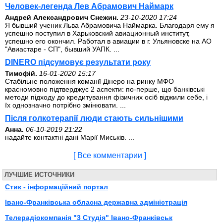
Человек-легенда Лев Абрамович Наймарк
Андрей Александрович Снежин.
23-10-2020 17:24
Я бывший ученик Льва Абрамовича Наймарка. Благодаря ему я
успешно поступил в Харьковский авиационный институт,
успешно его окончил. Работал в авиации в г. Ульяновске на АО
"Авиастаре - СП", бывший УАПК. ...
DINERO підсумовує результати року
Тимофій.
16-01-2020 15:17
Стабільне положення команії Дінеро на ринку МФО
красномовно підтверджує 2 аспекти: по-перше, що банківські
методи підходу до кредитування фізичних осіб віджили себе, і
їх однозначно потрібно змінювати. ...
Після голкотерапії люди стають сильнішими
Анна.
06-10-2019 21:22
надайте контактні дані Марії Миськів. ...
[ Все комментарии ]
ЛУЧШИЕ ИСТОЧНИКИ
Стик - інформаційний портал
Івано-Франківська обласна державна адміністрація
Телерадіокомпанія "3 Студія" Івано-Франківськ