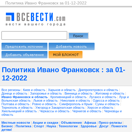
Политика Ивано Франковск за 01-12-2022
Политика Ивано Франковск : за 01-
12-2022
Все регионы
|
Киев и область
|
Харьков и область
|
Днепропетровск и область
|
Донецк и область
|
Запорожье и область
|
Винница и область
|
Житомир и область
|
Ивано Франковск и область
|
Кропивницкий и область
|
Луганск и область
|
Луцк и
Волынская область
|
Львов и область
|
Николаев и область
|
Одесса и область
|
Полтава и область
|
Ровно и область
|
Симферополь и Крым
|
Сумы и область
|
Тернополь и область
|
Ужгород и Закарпатская область
|
Херсон и область
|
Хмельницкий и область
|
Черкассы и область
|
Чернигов и область
|
Черновцы и
область
Местные новости
|
Акции и скидки
|
Объявления
|
Афиша
|
Пресс-релизы
|
Бизнес
|
Политика
|
Спорт
|
Наука
|
Технологии
|
Здоровье
|
Досуг
|
Помогите
детям!