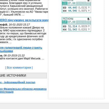
ывший ученик Льва Абрамовича
марка. Благодаря ему я успешно
тупил в Харьковский авиационный
титут, успешно его окончил. Работал в
ации в г. Ульяновске на АО "Авиастаре
П", бывший УАПК. ...
NERO підсумовує результати року
мофій.
16-01-2020 15:17
більне положення команії Дінеро на
ку МФО красномовно підтверджує 2
екти: по-перше, що банківські методи
ходу до кредитування фізичних осіб
жили себе, і їх однозначно потрібно
нювати. ...
сля голкотерапії люди стають
льнішими
а.
06-10-2019 21:22
айте контактні дані Марії Миськів. ...
[ Все комментарии ]
ШИЕ ИСТОЧНИКИ
к - інформаційний портал
но-Франківська обласна державна
іністрація