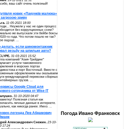
alv.
19-11-2021 11:51
сибо, ваш сайт очень полезный!
купівля нових «Пакунків малюка»
 загрозою зриву
га.
11-05-2021 18:00
поди... Неужели у нас не один процесс
обходится без коррупционных схем?
мально же выпускали эти бейби боксы
2020-го года. Что потом пошло не так?
ое ощуще. ...
о делать, если шиномонтажник
рвал резьбу на шпильке авто?
CLYPE.
31-03-2021 15:52
ппа компаний "Азия-Трейдинг"
длагает услуги таможенного
рмления в морских портах
дивостока и порт Восточный. Вместе с
оженным оформлением мы оказываем
уги международной перевозки сборных
онтейнерных грузов. ...
сервисы Google Cloud для
ового сотрудника от Wise IT
алушко.
31-10-2020 04:47
заметку! Полезная статья как
зопасить личные данные в интернете.
уально, как никогда ранее. Имхо. ...
ловек-легенда Лев Абрамович
Погода
Ивано Франковск
ймарк
дрей Александрович Снежин.
23-10-
0 17:24