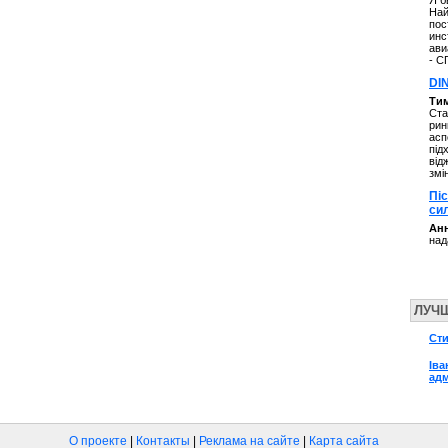
Я б
Най
пос
инс
ави
- С
DI
Ти
Ста
рин
асп
під
від
змі
Пі
си
Анн
над
ЛУЧ
Сти
Іва
адм
О проекте
|
Контакты
|
Реклама на сайте
|
Карта сайта