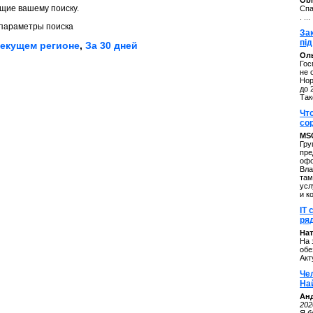
ОbM
щие вашему поиску.
Спа
. ...
параметры поиска
За
під
текущем регионе
,
За 30 дней
Оль
Гос
не 
Нор
до 
Так
Чт
со
MS
Гру
пре
офо
Вла
там
усл
и к
IT 
ряд
Нат
На 
обе
Акт
Че
На
Ан
202