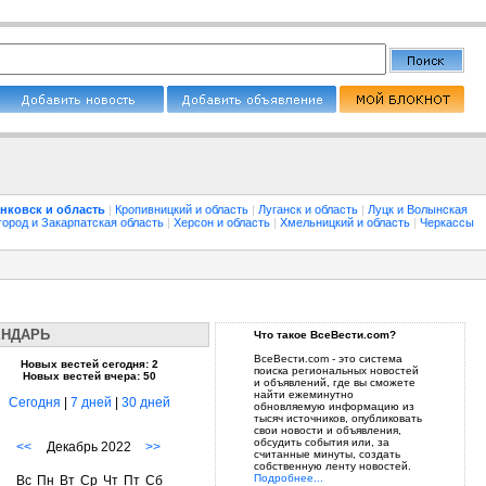
нковск и область
|
Кропивницкий и область
|
Луганск и область
|
Луцк и Волынская
город и Закарпатская область
|
Херсон и область
|
Хмельницкий и область
|
Черкассы
ЕНДАРЬ
Что такое ВсеВести.com?
ВсеВести.com - это система
Новых вестей сегодня: 2
поиска региональных новостей
Новых вестей вчера: 50
и объявлений, где вы сможете
найти ежеминутно
Сегодня
|
7 дней
|
30 дней
обновляемую информацию из
тысяч источников, опубликовать
свои новости и объявления,
обсудить события или, за
<<
Декабрь 2022
>>
считанные минуты, создать
собственную ленту новостей.
Подробнее...
Вс
Пн
Вт
Ср
Чт
Пт
Сб