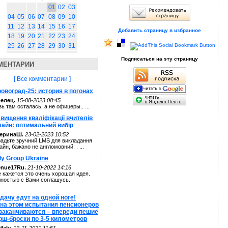
01
02
03
04
05
06
07
08
09
10
11
12
13
14
15
16
17
Добавить страницу в избранное
18
19
20
21
22
23
24
25
26
27
28
29
30
31
Подписаться на эту страницу
МЕНТАРИИ
[ Все комментарии ]
овоград-25: история в погонах
елец.
15-08-2023 08:45
зь там осталась, а не офицеры.. ...
вищення кваліфікації вчителів
лайн: оптимальний вибір
теринаШ.
23-02-2023 10:52
адьте зручний LMS для викладання
айн, бажано не англомовний. . ...
ly Group Ukraine
enue17Ru.
21-10-2022 14:16
 кажется это очень хорошая идея.
ностью с Вами соглашусь.
дачу едут на одной ноге!
 на этом испытания пенсионеров
 заканчиваются – впереди пешие
рш-броски по 3-5 километров