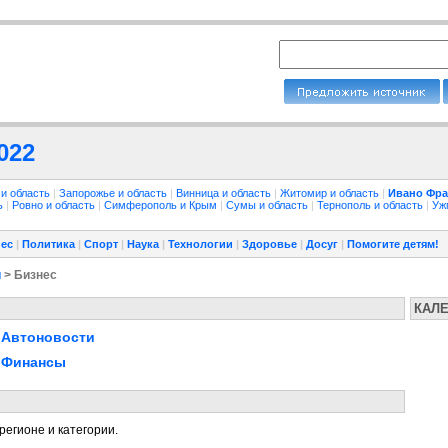
022
 и область
|
Запорожье и область
|
Винница и область
|
Житомир и область
|
Ивано Фра
ть
|
Ровно и область
|
Симферополь и Крым
|
Сумы и область
|
Тернополь и область
|
Уж
ес
|
Политика
|
Спорт
|
Наука
|
Технологии
|
Здоровье
|
Досуг
|
Помогите детям!
и
> Бизнес
КАЛ
Автоновости
Финансы
регионе и категории.