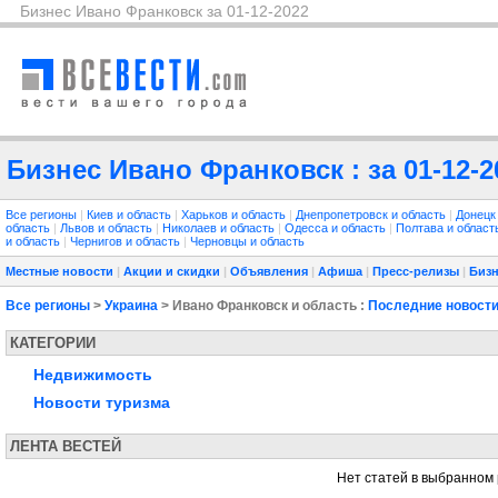
Бизнес Ивано Франковск за 01-12-2022
Бизнес Ивано Франковск : за 01-12-2
Все регионы
|
Киев и область
|
Харьков и область
|
Днепропетровск и область
|
Донецк
область
|
Львов и область
|
Николаев и область
|
Одесса и область
|
Полтава и облас
и область
|
Чернигов и область
|
Черновцы и область
Местные новости
|
Акции и скидки
|
Объявления
|
Афиша
|
Пресс-релизы
|
Бизн
Все регионы
>
Украина
> Ивано Франковск и область :
Последние новост
КАТЕГОРИИ
Недвижимость
Новости туризма
ЛЕНТА ВЕСТЕЙ
Нет статей в выбранном 