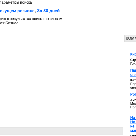
параметры поиска
текущем регионе
,
За 30 дней
ю в результатах поиска по словам:
ск Бизнес
КОМ
Кир
Стр
Гря
Під
он
Ка
Пор
онл
Pol
Av
Мне
Пол
. ...
На 
Но
не
ма