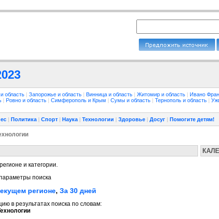
2023
 и область
|
Запорожье и область
|
Винница и область
|
Житомир и область
|
Ивано Фран
ть
|
Ровно и область
|
Симферополь и Крым
|
Сумы и область
|
Тернополь и область
|
Уж
ес
|
Политика
|
Спорт
|
Наука
|
Технологии
|
Здоровье
|
Досуг
|
Помогите детям!
ехнологии
КАЛ
регионе и категории.
параметры поиска
текущем регионе
,
За 30 дней
ю в результатах поиска по словам:
ехнологии