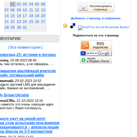
01
02
03
04
05
06
07
08
09
10
11
12
13
14
15
16
17
18
19
20
Добавить страницу в избранное
21
22
23
24
25
26
27
28
29
30
31
Подписаться на эту страницу
МЕНТАРИИ
[ Все комментарии ]
овоград-25: история в погонах
елец.
15-08-2023 08:45
зь там осталась, а не офицеры.. ...
вищення кваліфікації вчителів
лайн: оптимальний вибір
теринаШ.
23-02-2023 10:52
адьте зручний LMS для викладання
айн, бажано не англомовний. . ...
ly Group Ukraine
enue17Ru.
21-10-2022 14:16
 кажется это очень хорошая идея.
ностью с Вами соглашусь.
дачу едут на одной ноге!
 на этом испытания пенсионеров
 заканчиваются – впереди пешие
рш-броски по 3-5 километров