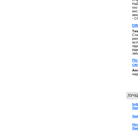
Я б
Най
пос
инс
ави
- С
DI
Ти
Ста
рин
асп
під
від
змі
Пі
си
Анн
над
ЛУЧ
Інф
Хм
Хм
Нео
Хм