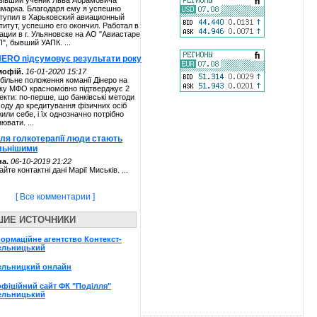
ывший ученик Льва Абрамовича
марка. Благодаря ему я успешно
тупил в Харьковский авиационный
титут, успешно его окончил. Работал в
ации в г. Ульяновске на АО "Авиастаре
П", бывший УАПК. ...
NERO підсумовує результати року
мофій.
16-01-2020 15:17
більне положення команії Дінеро на
ку МФО красномовно підтверджує 2
екти: по-перше, що банківські методи
ходу до кредитування фізичних осіб
жили себе, і їх однозначно потрібно
нювати. ...
сля голкотерапії люди стають
льнішими
а.
06-10-2019 21:22
айте контактні дані Марії Миськів. ...
[ Все комментарии ]
ШИЕ ИСТОЧНИКИ
ормаційне агентство Контекст-
ельницький
ельницкий онлайн
фiцiйний сайт ФК "Подiлля"
ельницький