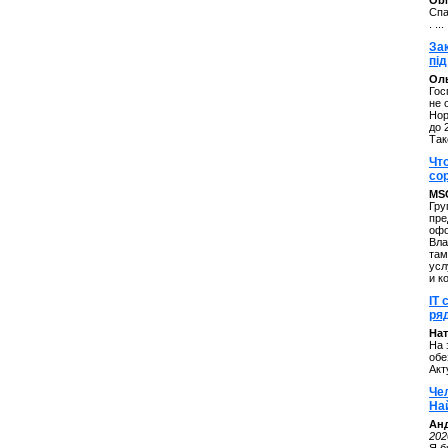
ОbM
Спа
. ...
За
під
Оль
Гос
не 
Нор
до 
Так
Чт
со
MS
Гру
пре
офо
Вла
там
усл
и к
IT 
ряд
Нат
На 
обе
Акт
Че
На
Ан
202