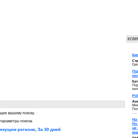
КОМ
Кир
Стр
Гря
Під
он
Ка
Пор
онл
Pol
Av
Мне
Пол
. ...
щие вашему поиску.
На 
параметры поиска
Но
не
текущем регионе
,
За 30 дней
ма