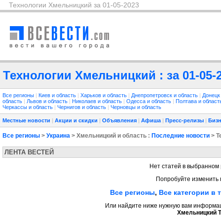
Технологии Хмельницкий за 01-05-2023
Технологии Хмельницкий : за 01-05-
Все регионы
|
Киев и область
|
Харьков и область
|
Днепропетровск и область
|
Донецк
область
|
Львов и область
|
Николаев и область
|
Одесса и область
|
Полтава и облас
Черкассы и область
|
Чернигов и область
|
Черновцы и область
Местные новости
|
Акции и скидки
|
Объявления
|
Афиша
|
Пресс-релизы
|
Бизн
Все регионы
>
Украина
> Хмельницкий и область :
Последние новости
> Т
ЛЕНТА ВЕСТЕЙ
Нет статей в выбранном 
Попробуйте изменить 
Все регионы
,
Все категории в 
Или найдите ниже нужную вам информаци
Хмельницкий Т