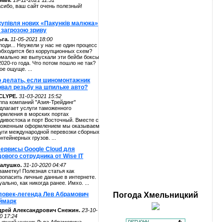
alv.
19-11-2021 11:51
сибо, ваш сайт очень полезный!
купівля нових «Пакунків малюка»
 загрозою зриву
га.
11-05-2021 18:00
поди... Неужели у нас не один процесс
обходится без коррупционных схем?
мально же выпускали эти бейби боксы
2020-го года. Что потом пошло не так?
ое ощуще. ...
о делать, если шиномонтажник
рвал резьбу на шпильке авто?
CLYPE.
31-03-2021 15:52
ппа компаний "Азия-Трейдинг"
длагает услуги таможенного
рмления в морских портах
дивостока и порт Восточный. Вместе с
оженным оформлением мы оказываем
уги международной перевозки сборных
онтейнерных грузов. ...
сервисы Google Cloud для
ового сотрудника от Wise IT
алушко.
31-10-2020 04:47
заметку! Полезная статья как
зопасить личные данные в интернете.
уально, как никогда ранее. Имхо. ...
ловек-легенда Лев Абрамович
Погода
Хмельницкий
ймарк
дрей Александрович Снежин.
23-10-
0 17:24