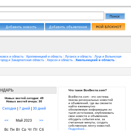
ковск и область
|
Кропивницкий и область
|
Луганск и область
|
Луцк и Волынская
город и Закарпатская область
|
Херсон и область
|
Хмельницкий и область
|
ЕНДАРЬ
Что такое ВсеВести.com?
ВсеВести.com - это система
Новых вестей сегодня: 49
поиска региональных новостей
Новых вестей вчера: 30
и объявлений, где вы сможете
найти ежеминутно
Сегодня
|
7 дней
|
30 дней
обновляемую информацию из
тысяч источников, опубликовать
свои новости и объявления,
обсудить события или, за
<<
Май 2023
>>
считанные минуты, создать
собственную ленту новостей.
Подробнее...
Вс
Пн
Вт
Ср
Чт
Пт
Сб