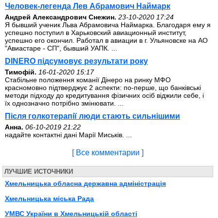
Человек-легенда Лев Абрамович Наймарк
Андрей Александрович Снежин.
23-10-2020 17:24
Я бывший ученик Льва Абрамовича Наймарка. Благодаря ему я
успешно поступил в Харьковский авиационный институт,
успешно его окончил. Работал в авиации в г. Ульяновске на АО
"Авиастаре - СП", бывший УАПК. ...
DINERO підсумовує результати року
Тимофій.
16-01-2020 15:17
Стабільне положення команії Дінеро на ринку МФО
красномовно підтверджує 2 аспекти: по-перше, що банківські
методи підходу до кредитування фізичних осіб віджили себе, і
їх однозначно потрібно змінювати. ...
Після голкотерапії люди стають сильнішими
Анна.
06-10-2019 21:22
надайте контактні дані Марії Миськів. ...
[ Все комментарии ]
ЛУЧШИЕ ИСТОЧНИКИ
Хмельницька обласна державна адміністрація
Хмельницька міська Рада
УМВС України в Хмельницькій області