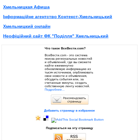
Хмельницкая Афиша
Інформаційне агентство Контекст-Хмельницький
Хмельницкий онлайн
Неофiцiйний сайт ФК "Подiлля" Хмельницький
Что такое ВсеВести.com?
ВсеВести.com - это система
поиска региональных новостей
и объявлений, где вы сможете
найти ежеминутно
обновляемую информацию из
тысяч источников, опубликовать
свои новости и объявления,
обсудить события или, за
считанные минуты, создать
собственную ленту новостей.
Подробнее...
Добавить страницу в избранное
Подписаться на эту страницу