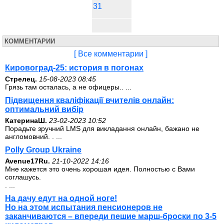
31
КОММЕНТАРИИ
[ Все комментарии ]
Кировоград-25: история в погонах
Стрелец.
15-08-2023 08:45
Грязь там осталась, а не офицеры.. ...
Підвищення кваліфікації вчителів онлайн:
оптимальний вибір
КатеринаШ.
23-02-2023 10:52
Порадьте зручний LMS для викладання онлайн, бажано не
англомовний. . ...
Polly Group Ukraine
Avenue17Ru.
21-10-2022 14:16
Мне кажется это очень хорошая идея. Полностью с Вами
соглашусь.
. ...
На дачу едут на одной ноге!
Но на этом испытания пенсионеров не
заканчиваются – впереди пешие марш-броски по 3-5