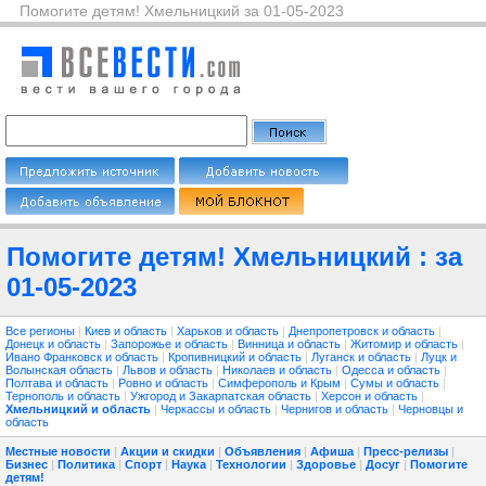
Помогите детям! Хмельницкий за 01-05-2023
Помогите детям! Хмельницкий : за
01-05-2023
Все регионы
|
Киев и область
|
Харьков и область
|
Днепропетровск и область
|
Донецк и область
|
Запорожье и область
|
Винница и область
|
Житомир и область
|
Ивано Франковск и область
|
Кропивницкий и область
|
Луганск и область
|
Луцк и
Волынская область
|
Львов и область
|
Николаев и область
|
Одесса и область
|
Полтава и область
|
Ровно и область
|
Симферополь и Крым
|
Сумы и область
|
Тернополь и область
|
Ужгород и Закарпатская область
|
Херсон и область
|
Хмельницкий и область
|
Черкассы и область
|
Чернигов и область
|
Черновцы и
область
Местные новости
|
Акции и скидки
|
Объявления
|
Афиша
|
Пресс-релизы
|
Бизнес
|
Политика
|
Спорт
|
Наука
|
Технологии
|
Здоровье
|
Досуг
|
Помогите
детям!