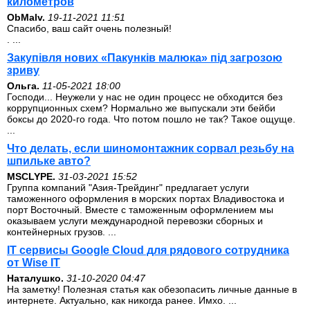
километров
ОbMalv.
19-11-2021 11:51
Спасибо, ваш сайт очень полезный!
. ...
Закупівля нових «Пакунків малюка» під загрозою
зриву
Ольга.
11-05-2021 18:00
Господи... Неужели у нас не один процесс не обходится без
коррупционных схем? Нормально же выпускали эти бейби
боксы до 2020-го года. Что потом пошло не так? Такое ощуще.
...
Что делать, если шиномонтажник сорвал резьбу на
шпильке авто?
MSCLYPE.
31-03-2021 15:52
Группа компаний "Азия-Трейдинг" предлагает услуги
таможенного оформления в морских портах Владивостока и
порт Восточный. Вместе с таможенным оформлением мы
оказываем услуги международной перевозки сборных и
контейнерных грузов. ...
IT сервисы Google Cloud для рядового сотрудника
от Wise IT
Наталушко.
31-10-2020 04:47
На заметку! Полезная статья как обезопасить личные данные в
интернете. Актуально, как никогда ранее. Имхо. ...