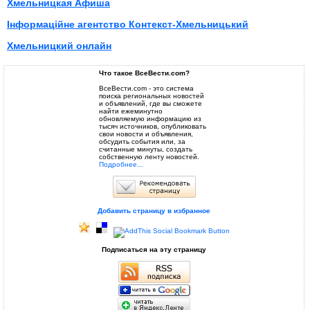
Хмельницкая Афиша
Інформаційне агентство Контекст-Хмельницький
Хмельницкий онлайн
Что такое ВсеВести.com?
ВсеВести.com - это система
поиска региональных новостей
и объявлений, где вы сможете
найти ежеминутно
обновляемую информацию из
тысяч источников, опубликовать
свои новости и объявления,
обсудить события или, за
считанные минуты, создать
собственную ленту новостей.
Подробнее...
Добавить страницу в избранное
Подписаться на эту страницу