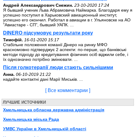
Андрей Александрович Снежин.
23-10-2020 17:24
Я бывший ученик Льва Абрамовича Наймарка. Благодаря ему я
успешно поступил в Харьковский авиационный институт,
успешно его окончил. Работал в авиации в г. Ульяновске на АО
"Авиастаре - СП", бывший УАПК. ...
DINERO підсумовує результати року
Тимофій.
16-01-2020 15:17
Стабільне положення команії Дінеро на ринку МФО
красномовно підтверджує 2 аспекти: по-перше, що банківські
методи підходу до кредитування фізичних осіб віджили себе, і
їх однозначно потрібно змінювати. ...
Після голкотерапії люди стають сильнішими
Анна.
06-10-2019 21:22
надайте контактні дані Марії Миськів. ...
[ Все комментарии ]
ЛУЧШИЕ ИСТОЧНИКИ
Хмельницька обласна державна адміністрація
Хмельницька міська Рада
УМВС України в Хмельницькій області