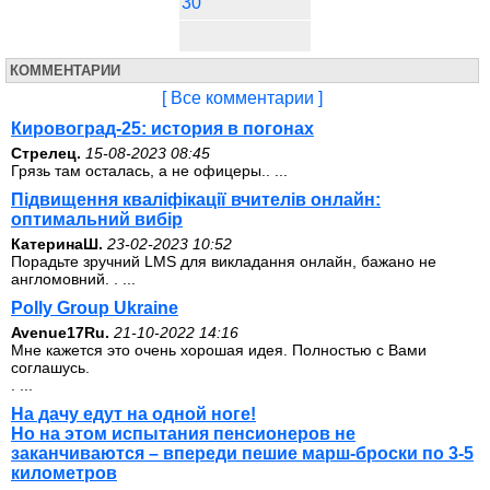
30
КОММЕНТАРИИ
[ Все комментарии ]
Кировоград-25: история в погонах
Стрелец.
15-08-2023 08:45
Грязь там осталась, а не офицеры.. ...
Підвищення кваліфікації вчителів онлайн:
оптимальний вибір
КатеринаШ.
23-02-2023 10:52
Порадьте зручний LMS для викладання онлайн, бажано не
англомовний. . ...
Polly Group Ukraine
Avenue17Ru.
21-10-2022 14:16
Мне кажется это очень хорошая идея. Полностью с Вами
соглашусь.
. ...
На дачу едут на одной ноге!
Но на этом испытания пенсионеров не
заканчиваются – впереди пешие марш-броски по 3-5
километров