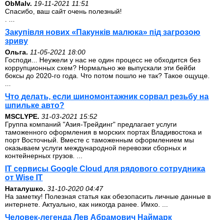
ОbMalv.
19-11-2021 11:51
Спасибо, ваш сайт очень полезный!
. ...
Закупівля нових «Пакунків малюка» під загрозою
зриву
Ольга.
11-05-2021 18:00
Господи... Неужели у нас не один процесс не обходится без
коррупционных схем? Нормально же выпускали эти бейби
боксы до 2020-го года. Что потом пошло не так? Такое ощуще.
...
Что делать, если шиномонтажник сорвал резьбу на
шпильке авто?
MSCLYPE.
31-03-2021 15:52
Группа компаний "Азия-Трейдинг" предлагает услуги
таможенного оформления в морских портах Владивостока и
порт Восточный. Вместе с таможенным оформлением мы
оказываем услуги международной перевозки сборных и
контейнерных грузов. ...
IT сервисы Google Cloud для рядового сотрудника
от Wise IT
Наталушко.
31-10-2020 04:47
На заметку! Полезная статья как обезопасить личные данные в
интернете. Актуально, как никогда ранее. Имхо. ...
Человек-легенда Лев Абрамович Наймарк