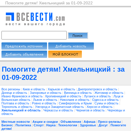
Помогите детям! Хмельницкий за 01-09-2022
Помогите детям! Хмельницкий : за
01-09-2022
Все регионы
|
Киев и область
|
Харьков и область
|
Днепропетровск и область
|
Донецк и область
|
Запорожье и область
|
Винница и область
|
Житомир и область
|
Ивано Франковск и область
|
Кропивницкий и область
|
Луганск и область
|
Луцк и
Волынская область
|
Львов и область
|
Николаев и область
|
Одесса и область
|
Полтава и область
|
Ровно и область
|
Симферополь и Крым
|
Сумы и область
|
Тернополь и область
|
Ужгород и Закарпатская область
|
Херсон и область
|
Хмельницкий и область
|
Черкассы и область
|
Чернигов и область
|
Черновцы и
область
Местные новости
|
Акции и скидки
|
Объявления
|
Афиша
|
Пресс-релизы
|
Бизнес
|
Политика
|
Спорт
|
Наука
|
Технологии
|
Здоровье
|
Досуг
|
Помогите
детям!