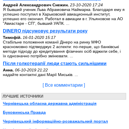
Андрей Александрович Снежин.
23-10-2020 17:24
Я бывший ученик Льва Абрамовича Наймарка. Благодаря ему я
успешно поступил в Харьковский авиационный институт,
успешно его окончил. Работал в авиации в г. Ульяновске на АО
"Авиастаре - СП", бывший УАПК. ...
DINERO підсумовує результати року
Тимофій.
16-01-2020 15:17
Стабільне положення команії Дінеро на ринку МФО
красномовно підтверджує 2 аспекти: по-перше, що банківські
методи підходу до кредитування фізичних осіб віджили себе, і
їх однозначно потрібно змінювати. ...
Після голкотерапії люди стають сильнішими
Анна.
06-10-2019 21:22
надайте контактні дані Марії Миськів. ...
[ Все комментарии ]
ЛУЧШИЕ ИСТОЧНИКИ
Чернівецька обласна державна адміністрація
Буковинська Правда
Чернівецький інформаційно-розважальний портал