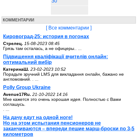
30
КОММЕНТАРИИ
[ Все комментарии ]
Кировоград-25: история в погонах
Стрелец.
15-08-2023 08:45
Грязь там осталась, а не офицеры.. ...
Підвищення кваліфікації вчителів онлайн:
оптимальний вибір
КатеринаШ.
23-02-2023 10:52
Порадьте зручний LMS для викладання онлайн, бажано не
англомовний. . ...
Polly Group Ukraine
Avenue17Ru.
21-10-2022 14:16
Мне кажется это очень хорошая идея. Полностью с Вами
соглашусь.
. ...
На дачу едут на одной ноге!
Но на этом испытания пенсионеров не
заканчиваются – впереди пешие марш-броски по 3-5
километров