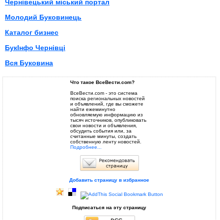
Чернівецький міський портал
Молодий Буковинець
Каталог бизнес
БукІнфо Чернівці
Вся Буковина
Что такое ВсеВести.com?
ВсеВести.com - это система
поиска региональных новостей
и объявлений, где вы сможете
найти ежеминутно
обновляемую информацию из
тысяч источников, опубликовать
свои новости и объявления,
обсудить события или, за
считанные минуты, создать
собственную ленту новостей.
Подробнее...
Добавить страницу в избранное
Подписаться на эту страницу