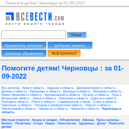
Помогите детям! Черновцы за 01-09-2022
Помогите детям! Черновцы : за 01-
09-2022
Все регионы
|
Киев и область
|
Харьков и область
|
Днепропетровск и область
|
Донецк и область
|
Запорожье и область
|
Винница и область
|
Житомир и область
|
Ивано Франковск и область
|
Кропивницкий и область
|
Луганск и область
|
Луцк и
Волынская область
|
Львов и область
|
Николаев и область
|
Одесса и область
|
Полтава и область
|
Ровно и область
|
Симферополь и Крым
|
Сумы и область
|
Тернополь и область
|
Ужгород и Закарпатская область
|
Херсон и область
|
Хмельницкий и область
|
Черкассы и область
|
Чернигов и область
|
Черновцы и
область
Местные новости
|
Акции и скидки
|
Объявления
|
Афиша
|
Пресс-релизы
|
Бизнес
|
Политика
|
Спорт
|
Наука
|
Технологии
|
Здоровье
|
Досуг
|
Помогите
детям!