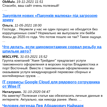
ОbMalv.
19-11-2021 11:51
Спасибо, ваш сайт очень полезный!
. ...
Закупівля нових «Пакунків малюка» під загрозою
зриву
Ольга.
11-05-2021 18:00
Господи... Неужели у нас не один процесс не обходится без
коррупционных схем? Нормально же выпускали эти бейби
боксы до 2020-го года. Что потом пошло не так? Такое ощуще.
...
Что делать, если шиномонтажник сорвал резьбу на
шпильке авто?
MSCLYPE.
31-03-2021 15:52
Группа компаний "Азия-Трейдинг" предлагает услуги
таможенного оформления в морских портах Владивостока и
порт Восточный. Вместе с таможенным оформлением мы
оказываем услуги международной перевозки сборных и
контейнерных грузов. ...
IT сервисы Google Cloud для рядового сотрудника
от Wise IT
Наталушко.
31-10-2020 04:47
На заметку! Полезная статья как обезопасить личные данные в
интернете. Актуально, как никогда ранее. Имхо. ...
Человек-легенда Лев Абрамович Наймарк