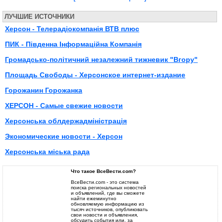
ЛУЧШИЕ ИСТОЧНИКИ
Херсон - Телерадіокомпанія ВТВ плюс
ПИК - Південна Інформаційна Компанія
Громадсько-політичний незалежний тижневик "Вгору"
Площадь Свободы - Херсонское интернет-издание
Горожанин Горожанка
ХЕРСОН - Самые свежие новости
Херсонська облдержадміністрація
Экономические новости - Херсон
Херсонська міська рада
Что такое ВсеВести.com?
ВсеВести.com - это система
поиска региональных новостей
и объявлений, где вы сможете
найти ежеминутно
обновляемую информацию из
тысяч источников, опубликовать
свои новости и объявления,
обсудить события или, за