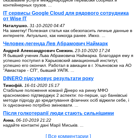
оказываем услуги международной перевозки сборных и
контейнерных грузов. ...
IT сервисы Google Cloud для рядового сотрудника
от Wise IT
Наталушко.
31-10-2020 04:47
На заметку! Полезная статья как обезопасить личные данные в
интернете. Актуально, как никогда ранее. Имхо. ...
Человек-легенда Лев Абрамович Наймарк
Андрей Александрович Снежин.
23-10-2020 17:24
Я бывший ученик Льва Абрамовича Наймарка. Благодаря ему я
успешно поступил в Харьковский авиационный институт,
успешно его окончил. Работал в авиации в г. Ульяновске на АО
"Авиастаре - СП", бывший УАПК. ...
DINERO підсумовує результати року
Тимофій.
16-01-2020 15:17
Стабільне положення команії Дінеро на ринку МФО
красномовно підтверджує 2 аспекти: по-перше, що банківські
методи підходу до кредитування фізичних осіб віджили себе, і
їх однозначно потрібно змінювати. ...
Після голкотерапії люди стають сильнішими
Анна.
06-10-2019 21:22
надайте контактні дані Марії Миськів. ...
[ Все комментарии ]