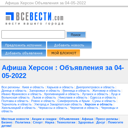
Афиша Херсон Объявления за 04-05-2022
Афиша Херсон : Объявления за 04-
05-2022
Все регионы
|
Киев и область
|
Харьков и область
|
Днепропетровск и область
|
Донецк и область
|
Запорожье и область
|
Винница и область
|
Житомир и область
|
Ивано Франковск и область
|
Кропивницкий и область
|
Луганск и область
|
Луцк и
Волынская область
|
Львов и область
|
Николаев и область
|
Одесса и область
|
Полтава и область
|
Ровно и область
|
Симферополь и Крым
|
Сумы и область
|
Тернополь и область
|
Ужгород и Закарпатская область
|
Херсон и область
|
Хмельницкий и область
|
Черкассы и область
|
Чернигов и область
|
Черновцы и
область
Местные новости
|
Акции и скидки
|
Объявления
|
Афиша
|
Пресс-релизы
|
Бизнес
|
Политика
|
Спорт
|
Наука
|
Технологии
|
Здоровье
|
Досуг
|
Помогите
детям!