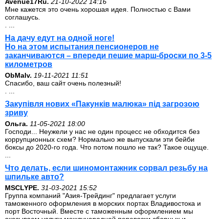
Avenue17Ru.
21-10-2022 14:16
Мне кажется это очень хорошая идея. Полностью с Вами
соглашусь.
. ...
На дачу едут на одной ноге!
Но на этом испытания пенсионеров не
заканчиваются – впереди пешие марш-броски по 3-5
километров
ОbMalv.
19-11-2021 11:51
Спасибо, ваш сайт очень полезный!
. ...
Закупівля нових «Пакунків малюка» під загрозою
зриву
Ольга.
11-05-2021 18:00
Господи... Неужели у нас не один процесс не обходится без
коррупционных схем? Нормально же выпускали эти бейби
боксы до 2020-го года. Что потом пошло не так? Такое ощуще.
...
Что делать, если шиномонтажник сорвал резьбу на
шпильке авто?
MSCLYPE.
31-03-2021 15:52
Группа компаний "Азия-Трейдинг" предлагает услуги
таможенного оформления в морских портах Владивостока и
порт Восточный. Вместе с таможенным оформлением мы