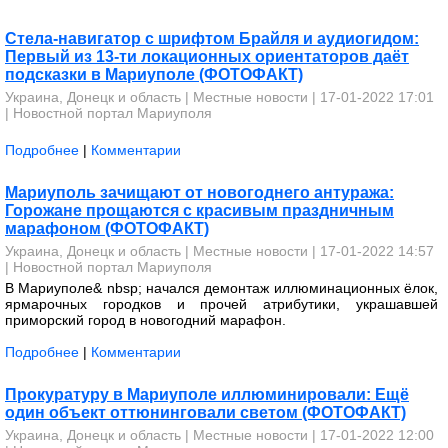
Стела-навигатор с шрифтом Брайля и аудиогидом:
Первый из 13-ти локационных ориентаторов даёт
подсказки в Мариуполе (ФОТОФАКТ)
Украина, Донецк и область
|
Местные новости
| 17-01-2022 17:01
|
Новостной портал Мариуполя
Подробнее
|
Комментарии
Мариуполь зачищают от новогоднего антуража:
Горожане прощаются с красивым праздничным
марафоном (ФОТОФАКТ)
Украина, Донецк и область
|
Местные новости
| 17-01-2022 14:57
|
Новостной портал Мариуполя
В Мариуполе& nbsp; начался демонтаж иллюминационных ёлок,
ярмарочных городков и прочей атрибутики, украшавшей
приморский город в новогодний марафон.
Подробнее
|
Комментарии
Прокуратуру в Мариуполе иллюминировали: Ещё
один объект оттюнинговали светом (ФОТОФАКТ)
Украина, Донецк и область
|
Местные новости
| 17-01-2022 12:00