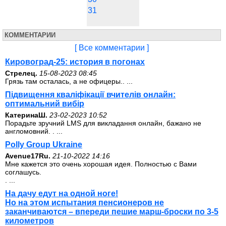
31
КОММЕНТАРИИ
[ Все комментарии ]
Кировоград-25: история в погонах
Стрелец.
15-08-2023 08:45
Грязь там осталась, а не офицеры.. ...
Підвищення кваліфікації вчителів онлайн:
оптимальний вибір
КатеринаШ.
23-02-2023 10:52
Порадьте зручний LMS для викладання онлайн, бажано не
англомовний. . ...
Polly Group Ukraine
Avenue17Ru.
21-10-2022 14:16
Мне кажется это очень хорошая идея. Полностью с Вами
соглашусь.
. ...
На дачу едут на одной ноге!
Но на этом испытания пенсионеров не
заканчиваются – впереди пешие марш-броски по 3-5
километров