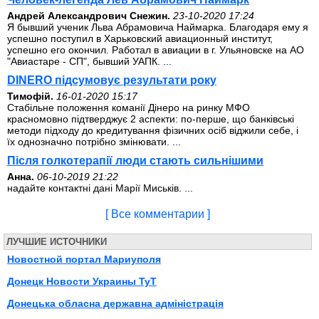
Андрей Александрович Снежин.
23-10-2020 17:24
Я бывший ученик Льва Абрамовича Наймарка. Благодаря ему я
успешно поступил в Харьковский авиационный институт,
успешно его окончил. Работал в авиации в г. Ульяновске на АО
"Авиастаре - СП", бывший УАПК. ...
DINERO підсумовує результати року
Тимофій.
16-01-2020 15:17
Стабільне положення команії Дінеро на ринку МФО
красномовно підтверджує 2 аспекти: по-перше, що банківські
методи підходу до кредитування фізичних осіб віджили себе, і
їх однозначно потрібно змінювати. ...
Після голкотерапії люди стають сильнішими
Анна.
06-10-2019 21:22
надайте контактні дані Марії Миськів. ...
[ Все комментарии ]
ЛУЧШИЕ ИСТОЧНИКИ
Новостной портал Мариуполя
Донецк Новости Украины ТуТ
Донецька обласна державна адміністрація