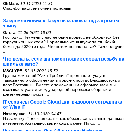
ОbMalv.
19-11-2021 11:51
Спасибо, ваш сайт очень полезный!
. ...
Закупівля нових «Пакунків малюка» під загрозою
зриву
Ольга.
11-05-2021 18:00
Господи... Неужели у нас не один процесс не обходится без
коррупционных схем? Нормально же выпускали эти бейби
боксы до 2020-го года. Что потом пошло не так? Такое ощуще.
...
Что делать, если шиномонтажник сорвал резьбу на
шпильке авто?
MSCLYPE.
31-03-2021 15:52
Группа компаний "Азия-Трейдинг" предлагает услуги
таможенного оформления в морских портах Владивостока и
порт Восточный. Вместе с таможенным оформлением мы
оказываем услуги международной перевозки сборных и
контейнерных грузов. ...
IT сервисы Google Cloud для рядового сотрудника
от Wise IT
Наталушко.
31-10-2020 04:47
На заметку! Полезная статья как обезопасить личные данные в
интернете. Актуально, как никогда ранее. Имхо. ...
Человек-легенда Лев Абрамович Наймарк