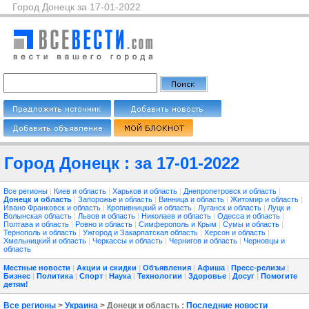
Город Донецк за 17-01-2022
Город Донецк : за 17-01-2022
Все регионы
|
Киев и область
|
Харьков и область
|
Днепропетровск и область
|
Донецк и область
|
Запорожье и область
|
Винница и область
|
Житомир и область
|
Ивано Франковск и область
|
Кропивницкий и область
|
Луганск и область
|
Луцк и
Волынская область
|
Львов и область
|
Николаев и область
|
Одесса и область
|
Полтава и область
|
Ровно и область
|
Симферополь и Крым
|
Сумы и область
|
Тернополь и область
|
Ужгород и Закарпатская область
|
Херсон и область
|
Хмельницкий и область
|
Черкассы и область
|
Чернигов и область
|
Черновцы и
область
Местные новости
|
Акции и скидки
|
Объявления
|
Афиша
|
Пресс-релизы
|
Бизнес
|
Политика
|
Спорт
|
Наука
|
Технологии
|
Здоровье
|
Досуг
|
Помогите
детям!
Все регионы
>
Украина
> Донецк и область :
Последние новости