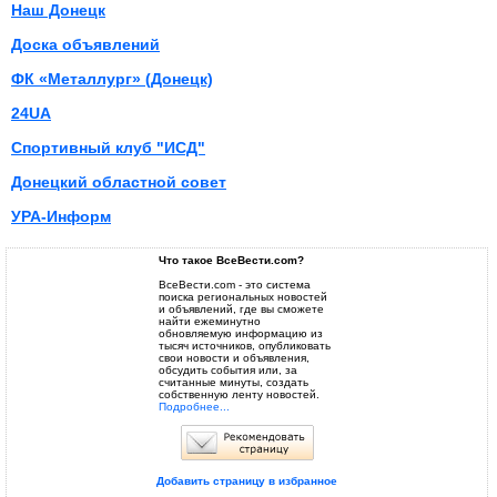
Наш Донецк
Доска объявлений
ФК «Металлург» (Донецк)
24UA
Спортивный клуб "ИСД"
Донецкий областной совет
УРА-Информ
Что такое ВсеВести.com?
ВсеВести.com - это система
поиска региональных новостей
и объявлений, где вы сможете
найти ежеминутно
обновляемую информацию из
тысяч источников, опубликовать
свои новости и объявления,
обсудить события или, за
считанные минуты, создать
собственную ленту новостей.
Подробнее...
Добавить страницу в избранное