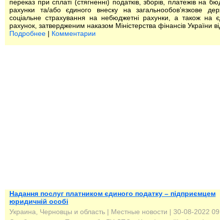
переказ при сплаті (стягненні) податків, зборів, платежів на бю
рахунки та/або єдиного внеску на загальнообов’язкове де
соціальне страхування на небюджетні рахунки, а також на 
рахунок, затвердженим наказом Міністерства фінансів України ві
Подробнее
|
Комментарии
Надання послуг платником єдиного податку – підприємцем
юридичній особі
Украина, Черновцы и область
|
Местные новости
| 30-08-2022 09