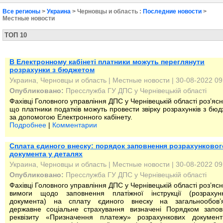
Все регионы
>
Украина
> Черновцы и область :
Последние новости
>
Местные новости
ТОП 10
В Електронному кабінеті платники можуть переглянути
розрахунки з бюджетом
Украина, Черновцы и область
|
Местные новости
| 30-08-2022 09
Опубликовано:
Пресслужба ГУ ДПС у Чернівецькій області
Фахівці Головного управління ДПС у Чернівецькій області роз’яс
що платники податків можуть провести звірку розрахунків з бю
за допомогою Електронного кабінету.
Подробнее
|
Комментарии
Сплата єдиного внеску: порядок заповнення розрахунковог
документа у деталях
Украина, Черновцы и область
|
Местные новости
| 30-08-2022 09
Опубликовано:
Пресслужба ГУ ДПС у Чернівецькій області
Фахівці Головного управління ДПС у Чернівецькій області роз’яс
вимоги щодо заповнення платіжної інструкції (розрахунк
документа) на сплату єдиного внеску на загальнообов’я
державне соціальне страхування визначені Порядком запов
реквізиту «Призначення платежу» розрахункових документ