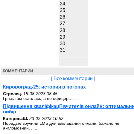
24
25
26
27
28
29
30
31
КОММЕНТАРИИ
[ Все комментарии ]
Кировоград-25: история в погонах
Стрелец.
15-08-2023 08:45
Грязь там осталась, а не офицеры.. ...
Підвищення кваліфікації вчителів онлайн: оптимальн
вибір
КатеринаШ.
23-02-2023 10:52
Порадьте зручний LMS для викладання онлайн, бажано не
англомовний. . ...