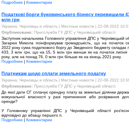
Подробнее
|
Комментарии
Податкові борги буковинського бізнесу перевищили 43
млн грн
Украина, Черновцы и область
|
Местные новости
| 22-08-2022 10:5
Опубликовано:
Пресслужба ГУ ДПС у Чернівецькій області
Заступник начальника Головного управління ДПС у Чернівецькій об
Загарюк Микола поінформував громадськість, що на початок с
2022 року сума податкового боргу до Зведеного бюджету складає 
433, 3 млн грн, що на 15, 5 млн грн менше як на початок липня 
року, але на понад 76, 0 млн грн більше як на кінець 2021 року.
Подробнее
|
Комментарии
Платникам щодо сплати земельного податку
Украина, Черновцы и область
|
Местные новости
| 22-08-2022 10:5
Опубликовано:
Пресслужба ГУ ДПС у Чернівецькій області
До якої дати СГ сплачує орендну плату за земельні ділянки держа
комунальної власності у разі припинення або розірвання дог
оренди?
У Головному управлінні ДПС у Чернівецькій області роз'ясн
відповідно до абзацу першого п.
Подробнее
|
Комментарии