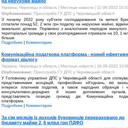
на нерухоме майно
Украина, Черновцы и область
|
Местные новости
| 11-08-2022 10:3
Опубликовано:
Пресслужба ГУ ДПС у Чернівецькій області
З початку 2022 року суб’єкти господарювання та жителі Бук
сплатили понад 52, 2 млн грн податку на нерухоме майно, відмінн
земельної ділянки. Порівняно з аналогічним періодом минулого 
територіальні громади у своє розпорядження отримали на 10, 1 мл
більше.
Подробнее
|
Комментарии
Комунікаційна податкова платформа - новий ефектив
формат діалогу
Украина, Черновцы и область
|
Местные новости
| 16-08-2022 10:0
Опубликовано:
Пресслужба ГУ ДПС у Чернівецькій області
У Головному управлінні ДПС у Чернівецькій області для спілкува
представниками асоціацій, професійних об’єднань, які захи
інтереси платників податків, а також народних обранців і ч
консультативно-дорадчих й інших допоміжних органів
представляють позицію громад діє Комунікаційна пода
платформа.
Подробнее
|
Комментарии
За сім місяців із доходів буковинців перераховано до
бюджету майже 2, 6 млрд грн ПДФО