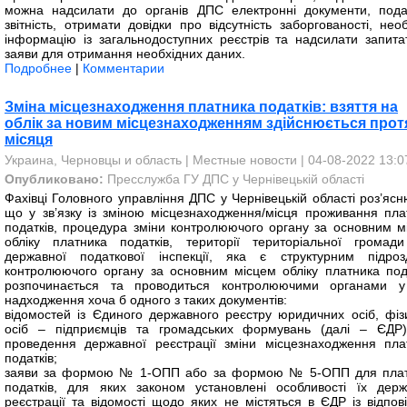
можна надсилати до органів ДПС електронні документи, пода
звітність, отримати довідки про відсутність заборгованості, нео
інформацію із загальнодоступних реєстрів та надсилати запита
заяви для отримання необхідних даних.
Подробнее
|
Комментарии
Зміна місцезнаходження платника податків: взяття на
облік за новим місцезнаходженням здійснюється прот
місяця
Украина, Черновцы и область
|
Местные новости
| 04-08-2022 13:0
Опубликовано:
Пресслужба ГУ ДПС у Чернівецькій області
Фахівці Головного управління ДПС у Чернівецькій області роз’ясн
що у зв’язку із зміною місцезнаходження/місця проживання пла
податків, процедура зміни контролюючого органу за основним м
обліку платника податків, території територіальної громад
державної податкової інспекції, яка є структурним підроз
контролюючого органу за основним місцем обліку платника пода
розпочинається та проводиться контролюючими органами у
надходження хоча б одного з таких документів:
відомостей із Єдиного державного реєстру юридичних осіб, фіз
осіб – підприємців та громадських формувань (далі – ЄДР
проведення державної реєстрації зміни місцезнаходження пла
податків;
заяви за формою № 1-ОПП або за формою № 5-ОПП для плат
податків, для яких законом установлені особливості їх держ
реєстрації та відомості щодо яких не містяться в ЄДР із відпов