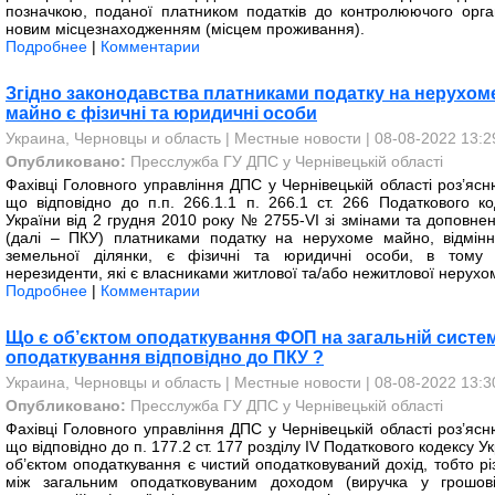
позначкою, поданої платником податків до контролюючого орга
новим місцезнаходженням (місцем проживання).
Подробнее
|
Комментарии
Згідно законодавства платниками податку на нерухом
майно є фізичні та юридичні особи
Украина, Черновцы и область
|
Местные новости
| 08-08-2022 13:2
Опубликовано:
Пресслужба ГУ ДПС у Чернівецькій області
Фахівці Головного управління ДПС у Чернівецькій області роз’ясн
що відповідно до п.п. 266.1.1 п. 266.1 ст. 266 Податкового ко
України від 2 грудня 2010 року № 2755-VI зі змінами та доповне
(далі – ПКУ) платниками податку на нерухоме майно, відмінн
земельної ділянки, є фізичні та юридичні особи, в тому 
нерезиденти, які є власниками житлової та/або нежитлової нерухом
Подробнее
|
Комментарии
Що є об’єктом оподаткування ФОП на загальній систем
оподаткування відповідно до ПКУ ?
Украина, Черновцы и область
|
Местные новости
| 08-08-2022 13:3
Опубликовано:
Пресслужба ГУ ДПС у Чернівецькій області
Фахівці Головного управління ДПС у Чернівецькій області роз’ясн
що відповідно до п. 177.2 ст. 177 розділу IV Податкового кодексу У
об’єктом оподаткування є чистий оподатковуваний дохід, тобто рі
між загальним оподатковуваним доходом (виручка у грошов