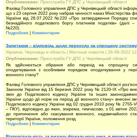
Опубликовано:
Пресслужба ГУ ДПС у Чернівецькій області
Фахівці Головного управління ДПС у Чернівецькій області інфор
що з 23 серпня 2022 року набрав чинності наказ Міністерства фі
України від 28.07.2022 №220 «Про затвердження Порядку сп
безнадійного податкового боргу платників податків» (далі –
№220).
Подробнее
|
Комментарии
Запитання – відповідь щодо переходу на спрощену систему
Украина, Черновцы и область
|
Местные новости
| 26-08-2022 12
Опубликовано:
Пресслужба ГУ ДПС у Чернівецькій області
Як здійснюється обрання або перехід на спрощену си
оподаткування з особливим порядком оподаткування у пері
воєнного стану?
Фахівці Головного управління ДПС у Чернівецькій області роз’яс
Законом України від 15 березня 2022 року № 2120-IХ «Про вн
змін до Податкового кодексу України та інших законодавчих
України щодо дії норм на період дії воєнного стану» внесені зм
Податкового кодексу України від 02 грудня 2010 року № 2755-VI
– ПКУ), відповідно до яких, зокрема, тимчасово, з 01 квітня 202
до припинення або скасування воєнного, надзвичайного ст
території України, положення розд.
Подробнее
|
Комментарии
Відповідальність за видачу фіскального чека, в якому відс