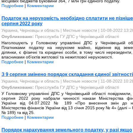
місцевих бюджетів Буковини 364, 7 млн грн єдиного податку.
Подробнее
|
Комментарии
Податок на нерухомість необхідно сплатити не пізніше
серпня 2022 року
Украина, Черновцы и область
|
Местные новости
| 10-08-2022 13:2
Опубликовано:
Пресслужба ГУ ДПС у Чернівецькій області
Наголошують у Головному управлінні ДПС у Чернівецькій обл
Платниками податку на нерухоме майно, відмінне від земе
ділянки, є фізичні та юридичні особи, в тому числі нерезиденти,
власниками об’єктів житлової та нежитлової нерухомості.
Подробнее
|
Комментарии
З 9 серпня змінено порядок складання єдиної звітності
Украина, Черновцы и область
|
Местные новости
| 11-08-2022 10:2
Опубликовано:
Пресслужба ГУ ДПС у Чернівецькій області
У Головному управлінні ДПС у Чернівецькій області повідомили,
серпня 2022 року набрали чинності накази Міністерства фін
України від 04.07.2022 № 189 «Про внесення змін до н
Міністерства фінансів України від 13 січня 2015 року № 4» (далі –
№ 189) та від 25.
Подробнее
|
Комментарии
Порядок нарахування земельного податку, у разі якщо