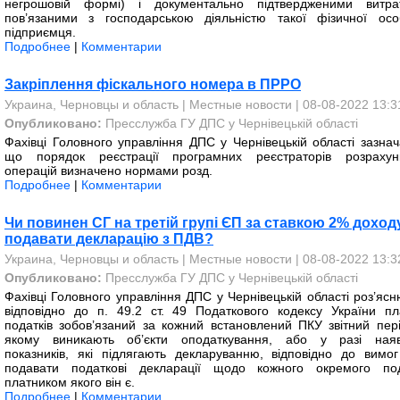
негрошовій формі) і документально підтвердженими витра
пов’язаними з господарською діяльністю такої фізичної ос
підприємця.
Подробнее
|
Комментарии
Закріплення фіскального номера в ПРРО
Украина, Черновцы и область
|
Местные новости
| 08-08-2022 13:3
Опубликовано:
Пресслужба ГУ ДПС у Чернівецькій області
Фахівці Головного управління ДПС у Чернівецькій області зазнач
що порядок реєстрації програмних реєстраторів розрахун
операцій визначено нормами розд.
Подробнее
|
Комментарии
Чи повинен СГ на третій групі ЄП за ставкою 2% доход
подавати декларацію з ПДВ?
Украина, Черновцы и область
|
Местные новости
| 08-08-2022 13:3
Опубликовано:
Пресслужба ГУ ДПС у Чернівецькій області
Фахівці Головного управління ДПС у Чернівецькій області роз’ясн
відповідно до п. 49.2 ст. 49 Податкового кодексу України пл
податків зобов’язаний за кожний встановлений ПКУ звітний пері
якому виникають об’єкти оподаткування, або у разі наяв
показників, які підлягають декларуванню, відповідно до вимо
подавати податкові декларації щодо кожного окремого под
платником якого він є.
Подробнее
|
Комментарии