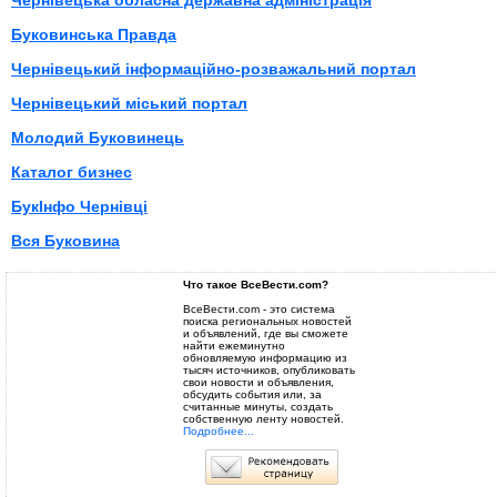
Чернівецька обласна державна адміністрація
Буковинська Правда
Чернівецький інформаційно-розважальний портал
Чернівецький міський портал
Молодий Буковинець
Каталог бизнес
БукІнфо Чернівці
Вся Буковина
Что такое ВсеВести.com?
ВсеВести.com - это система
поиска региональных новостей
и объявлений, где вы сможете
найти ежеминутно
обновляемую информацию из
тысяч источников, опубликовать
свои новости и объявления,
обсудить события или, за
считанные минуты, создать
собственную ленту новостей.
Подробнее...