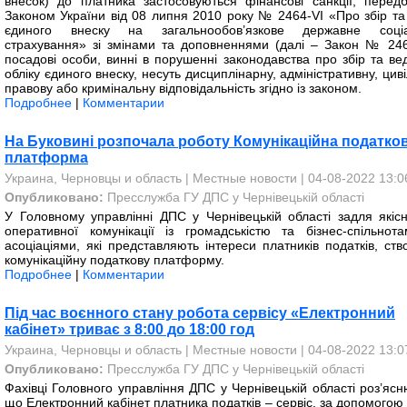
внесок) до платника застосовуються фінансові санкції, передб
Законом України від 08 липня 2010 року № 2464-VI «Про збір та 
єдиного внеску на загальнообов’язкове державне соці
страхування» зі змінами та доповненнями (далі – Закон № 246
посадові особи, винні в порушенні законодавства про збір та ве
обліку єдиного внеску, несуть дисциплінарну, адміністративну, цив
правову або кримінальну відповідальність згідно із законом.
Подробнее
|
Комментарии
На Буковині розпочала роботу Комунікаційна податко
платформа
Украина, Черновцы и область
|
Местные новости
| 04-08-2022 13:0
Опубликовано:
Пресслужба ГУ ДПС у Чернівецькій області
У Головному управлінні ДПС у Чернівецькій області задля якісн
оперативної комунікації із громадськістю та бізнес-спільнот
асоціаціями, які представляють інтереси платників податків, ств
комунікаційну податкову платформу.
Подробнее
|
Комментарии
Під час воєнного стану робота сервісу «Електронний
кабінет» триває з 8:00 до 18:00 год
Украина, Черновцы и область
|
Местные новости
| 04-08-2022 13:0
Опубликовано:
Пресслужба ГУ ДПС у Чернівецькій області
Фахівці Головного управління ДПС у Чернівецькій області роз’ясн
що Електронний кабінет платника податків – сервіс, за допомогою