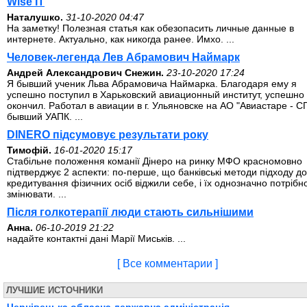
Wise IT
Наталушко.
31-10-2020 04:47
На заметку! Полезная статья как обезопасить личные данные в
интернете. Актуально, как никогда ранее. Имхо. ...
Человек-легенда Лев Абрамович Наймарк
Андрей Александрович Снежин.
23-10-2020 17:24
Я бывший ученик Льва Абрамовича Наймарка. Благодаря ему я
успешно поступил в Харьковский авиационный институт, успешно 
окончил. Работал в авиации в г. Ульяновске на АО "Авиастаре - СП
бывший УАПК. ...
DINERO підсумовує результати року
Тимофій.
16-01-2020 15:17
Стабільне положення команії Дінеро на ринку МФО красномовно
підтверджує 2 аспекти: по-перше, що банківські методи підходу до
кредитування фізичних осіб віджили себе, і їх однозначно потрібн
змінювати. ...
Після голкотерапії люди стають сильнішими
Анна.
06-10-2019 21:22
надайте контактні дані Марії Миськів. ...
[ Все комментарии ]
ЛУЧШИЕ ИСТОЧНИКИ