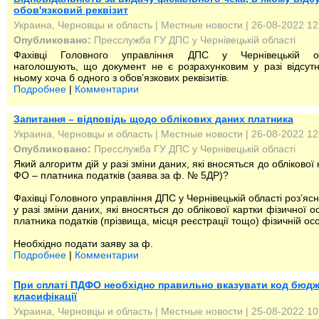
обов'язковий реквізит
Украина, Черновцы и область
|
Местные новости
| 26-08-2022 12
Опубликовано:
Пресслужба ГУ ДПС у Чернівецькій області
Фахівці Головного управління ДПС у Чернівецькій об
наголошують, що документ не є розрахунковим у разі відсутн
ньому хоча б одного з обов’язкових реквізитів.
Подробнее
|
Комментарии
Запитання – відповідь щодо облікових даних платника
Украина, Черновцы и область
|
Местные новости
| 26-08-2022 12
Опубликовано:
Пресслужба ГУ ДПС у Чернівецькій області
Який алгоритм дій у разі зміни даних, які вносяться до облікової 
ФО – платника податків (заява за ф. № 5ДР)?
Фахівці Головного управління ДПС у Чернівецькій області роз’яс
у разі зміни даних, які вносяться до облікової картки фізичної о
платника податків (прізвища, місця реєстрації тощо) фізичній осо
Необхідно подати заяву за ф.
Подробнее
|
Комментарии
При сплаті ПДФО необхідно правильно вказувати код бюдж
класифікації
Украина, Черновцы и область
|
Местные новости
| 25-08-2022 10