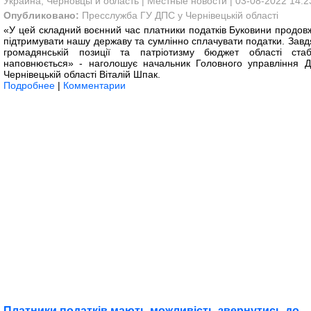
Украина, Черновцы и область
|
Местные новости
| 03-08-2022 14:2
Опубликовано:
Пресслужба ГУ ДПС у Чернівецькій області
«У цей складний воєнний час платники податків Буковини продов
підтримувати нашу державу та сумлінно сплачувати податки. Завдя
громадянській позиції та патріотизму бюджет області стаб
наповнюється» - наголошує начальник Головного управління 
Чернівецькій області Віталій Шпак.
Подробнее
|
Комментарии
Платники податків мають можливість звернутись до