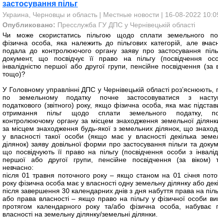
застосування пільг
Украина, Черновцы и область
|
Местные новости
| 16-08-2022 10:0
Опубликовано:
Пресслужба ГУ ДПС у Чернівецькій області
Чи може скористатись пільгою щодо сплати земельного по
фізична особа, яка належить до пільгових категорій, але вчас
подала до контролюючого органу заяву про застосування піль
документ, що посвідчує її право на пільгу (посвідчення ос
інвалідністю першої або другої групи, пенсійне посвідчення (за 
тощо)?
У Головному управлінні ДПС у Чернівецькій області роз’яснюють, 
по земельному податку почне застосовуватися з насту
податкового (звітного) року, якщо фізична особа, яка має підста
отримання пільг щодо сплати земельного податку, по
контролюючому органу за місцем знаходження земельної ділянк
за місцем знаходження будь-якої з земельних ділянок, що знаход
у власності такої особи (якщо має у власності декілька земе
ділянок) заяву довільної форми про застосування пільги та докум
що посвідчують її право на пільгу (посвідчення особи з інвалід
першої або другої групи, пенсійне посвідчення (за віком) 
невчасно:
після 01 травня поточного року – якщо станом на 01 січня пото
року фізична особа має у власності одну земельну ділянку або декі
після завершення 30 календарних днів з дня набуття права на піль
або права власності – якщо право на пільгу у фізичної особи ви
протягом календарного року та/або фізична особа, набуває 
власності на земельну ділянку/земельні ділянки.