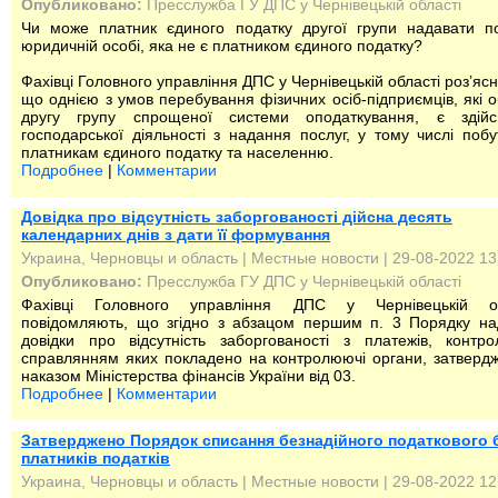
Опубликовано:
Пресслужба ГУ ДПС у Чернівецькій області
Чи може платник єдиного податку другої групи надавати п
юридичній особі, яка не є платником єдиного податку?
Фахівці Головного управління ДПС у Чернівецькій області роз’яс
що однією з умов перебування фізичних осіб-підприємців, які 
другу групу спрощеної системи оподаткування, є здійс
господарської діяльності з надання послуг, у тому числі побу
платникам єдиного податку та населенню.
Подробнее
|
Комментарии
Довідка про відсутність заборгованості дійсна десять
календарних днів з дати її формування
Украина, Черновцы и область
|
Местные новости
| 29-08-2022 13
Опубликовано:
Пресслужба ГУ ДПС у Чернівецькій області
Фахівці Головного управління ДПС у Чернівецькій об
повідомляють, що згідно з абзацом першим п. 3 Порядку н
довідки про відсутність заборгованості з платежів, контр
справлянням яких покладено на контролюючі органи, затверд
наказом Міністерства фінансів України від 03.
Подробнее
|
Комментарии
Затверджено Порядок списання безнадійного податкового 
платників податків
Украина, Черновцы и область
|
Местные новости
| 29-08-2022 12