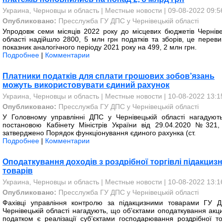
Украина, Черновцы и область
|
Местные новости
| 09-08-2022 09:5
Опубликовано:
Пресслужба ГУ ДПС у Чернівецькій області
Упродовж семи місяців 2022 року до місцевих бюджетів Черніве
області надійшло 2800, 5 млн грн податків та зборів, це перев
показник аналогічного періоду 2021 року на 499, 2 млн грн.
Подробнее
|
Комментарии
Платники податків для сплати грошових зобов’язань
можуть використовувати єдиний рахунок
Украина, Черновцы и область
|
Местные новости
| 10-08-2022 13:1
Опубликовано:
Пресслужба ГУ ДПС у Чернівецькій області
У Головному управлінні ДПС у Чернівецькій області нагадуют
постановою Кабінету Міністрів України від 29.04.2020 №321,
затверджено Порядок функціонування єдиного рахунка (ст.
Подробнее
|
Комментарии
Оподаткування доходів з роздрібної торгівлі підакциз
товарів
Украина, Черновцы и область
|
Местные новости
| 10-08-2022 13:1
Опубликовано:
Пресслужба ГУ ДПС у Чернівецькій області
Фахівці управління контролю за підакцизними товарами ГУ 
Чернівецькій області нагадують, що об’єктами оподаткування акц
податком є реалізації суб’єктами господарювання роздрібної тор