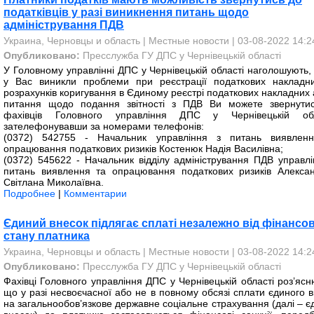
податківців у разі виникнення питань щодо
адміністрування ПДВ
Украина, Черновцы и область
|
Местные новости
| 03-08-2022 14:2
Опубликовано:
Пресслужба ГУ ДПС у Чернівецькій області
У Головному управлінні ДПС у Чернівецькій області наголошують,
у Вас виникли проблеми при реєстрації податкових накладн
розрахунків коригування в Єдиному реєстрі податкових накладних 
питання щодо подання звітності з ПДВ Ви можете звернути
фахівців Головного управління ДПС у Чернівецькій обл
зателефонувавши за номерами телефонів:
(0372) 542755 - Начальник управління з питань виявлен
опрацювання податкових ризиків Костенюк Надія Василівна;
(0372) 545622 - Начальник відділу адміністрування ПДВ управлі
питань виявлення та опрацювання податкових ризиків Алекса
Світлана Миколаївна.
Подробнее
|
Комментарии
Єдиний внесок підлягає сплаті незалежно від фінансо
стану платника
Украина, Черновцы и область
|
Местные новости
| 03-08-2022 14:2
Опубликовано:
Пресслужба ГУ ДПС у Чернівецькій області
Фахівці Головного управління ДПС у Чернівецькій області роз’ясн
що у разі несвоєчасної або не в повному обсязі сплати єдиного в
на загальнообов’язкове державне соціальне страхування (далі – є