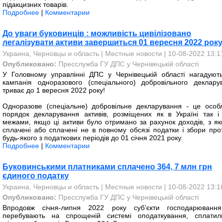
підакцизних товарів.
Подробнее
|
Комментарии
До уваги буковинців : можливість цивілізовано
легалізувати активи завершиться 01 вересня 2022 рок
Украина, Черновцы и область
|
Местные новости
| 10-08-2022 13:1
Опубликовано:
Пресслужба ГУ ДПС у Чернівецькій області
У Головному управлінні ДПС у Чернівецькій області нагадуют
кампанія одноразового (спеціального) добровільного деклару
триває до 1 вересня 2022 року!
Одноразове (спеціальне) добровільне декларування - це особ
порядок декларування активів, розміщених як в Україні так і 
межами, якщо ці активи було отримано за рахунок доходів, з як
сплачені або сплачені не в повному обсязі податки і збори про
будь-якого з податкових періодів до 01 січня 2021 року.
Подробнее
|
Комментарии
Буковинськими платниками сплачено 364, 7 млн грн
єдиного податку
Украина, Черновцы и область
|
Местные новости
| 10-08-2022 13:1
Опубликовано:
Пресслужба ГУ ДПС у Чернівецькій області
Впродовж січня-липня 2022 року суб’єкти господарювання
перебувають на спрощеній системі оподаткування, сплати