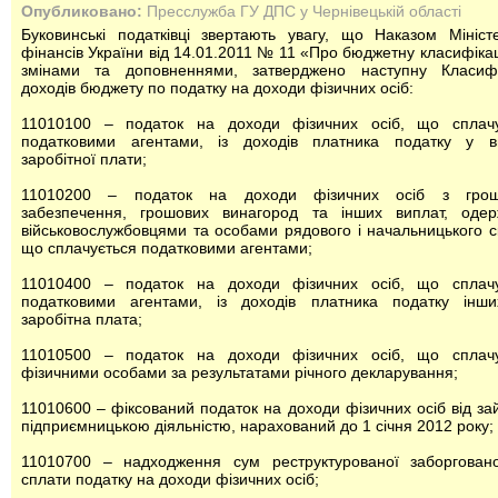
Опубликовано:
Пресслужба ГУ ДПС у Чернівецькій області
Буковинські податківці звертають увагу, що Наказом Мініст
фінансів України від 14.01.2011 № 11 «Про бюджетну класифікац
змінами та доповненнями, затверджено наступну Класифі
доходів бюджету по податку на доходи фізичних осіб:
11010100 – податок на доходи фізичних осіб, що сплачу
податковими агентами, із доходів платника податку у ви
заробітної плати;
11010200 – податок на доходи фізичних осіб з грош
забезпечення, грошових винагород та інших виплат, одер
військовослужбовцями та особами рядового і начальницького с
що сплачується податковими агентами;
11010400 – податок на доходи фізичних осіб, що сплачу
податковими агентами, із доходів платника податку інши
заробітна плата;
11010500 – податок на доходи фізичних осіб, що сплачу
фізичними особами за результатами річного декларування;
11010600 – фіксований податок на доходи фізичних осіб від за
підприємницькою діяльністю, нарахований до 1 січня 2012 року;
11010700 – надходження сум реструктурованої заборговано
сплати податку на доходи фізичних осіб;