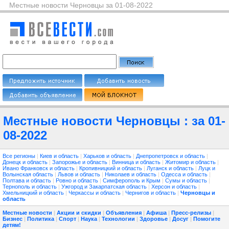
Местные новости Черновцы за 01-08-2022
Местные новости Черновцы : за 01-
08-2022
Все регионы
|
Киев и область
|
Харьков и область
|
Днепропетровск и область
|
Донецк и область
|
Запорожье и область
|
Винница и область
|
Житомир и область
|
Ивано Франковск и область
|
Кропивницкий и область
|
Луганск и область
|
Луцк и
Волынская область
|
Львов и область
|
Николаев и область
|
Одесса и область
|
Полтава и область
|
Ровно и область
|
Симферополь и Крым
|
Сумы и область
|
Тернополь и область
|
Ужгород и Закарпатская область
|
Херсон и область
|
Хмельницкий и область
|
Черкассы и область
|
Чернигов и область
|
Черновцы и
область
Местные новости
|
Акции и скидки
|
Объявления
|
Афиша
|
Пресс-релизы
|
Бизнес
|
Политика
|
Спорт
|
Наука
|
Технологии
|
Здоровье
|
Досуг
|
Помогите
детям!