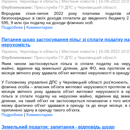
Украина, Черновцы и область
|
Местные новости
| 16-08-2022 10:0
Опубликовано:
Пресслужба ГУ ДПС у Чернівецькій області
Впродовж січня-липня 2022 року платники податків об
безпосередньо зі своїх доходів сплатили до зведеного бюджету 2
595, 9 млн грн податку на доходи фізичних осіб.
Подробнее
|
Комментарии
Питання щодо застосування пільг зі сплати податку на
нерухомість
Украина, Черновцы и область
|
Местные новости
| 16-08-2022 10:0
Опубликовано:
Пресслужба ГУ ДПС у Чернівецькій області
Яким чином застосовується пільга із сплати податку на нер
майно, відмінне від земельної ділянки, для ФО, яка протягом кі
місяців звітного року здавала об’єкт житлової нерухомості в оренду
У Головному управлінні ДПС у Чернівецькій області роз’яснюють,
фізична особа – власник об’єкта житлової нерухомості протягом к
місяців звітного року здавала об’єкт житлової нерухомості в ор
пільга зі сплати податку на нерухоме майно, відмінне від земе
ділянки, на такий об’єкт не застосовується починаючи з того міс
якому фактично об’єкт здавався в оренду та до кінця місяця, в 
припинено здачу в оренду такого об’єкта.
Подробнее
|
Комментарии
Земельний податок: запитання - відповідь щодо