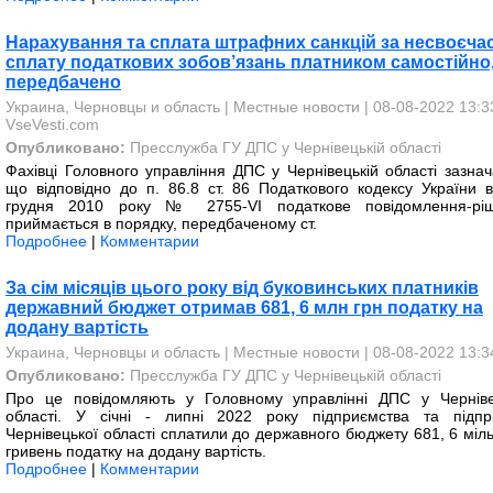
Нарахування та сплата штрафних санкцій за несвоєча
сплату податкових зобов’язань платником самостійно,
передбачено
Украина, Черновцы и область
|
Местные новости
| 08-08-2022 13:33
VseVesti.com
Опубликовано:
Пресслужба ГУ ДПС у Чернівецькій області
Фахівці Головного управління ДПС у Чернівецькій області зазнач
що відповідно до п. 86.8 ст. 86 Податкового кодексу України в
грудня 2010 року № 2755-VІ податкове повідомлення-рі
приймається в порядку, передбаченому ст.
Подробнее
|
Комментарии
За сім місяців цього року від буковинських платників
державний бюджет отримав 681, 6 млн грн податку на
додану вартість
Украина, Черновцы и область
|
Местные новости
| 08-08-2022 13:3
Опубликовано:
Пресслужба ГУ ДПС у Чернівецькій області
Про це повідомляють у Головному управлінні ДПС у Черніве
області. У січні - липні 2022 року підприємства та підпр
Чернівецької області сплатили до державного бюджету 681, 6 міль
гривень податку на додану вартість.
Подробнее
|
Комментарии