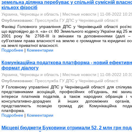
земельна ділянка перебуває у спільній сумісній власно
кількох фізосіб
Украина, Черновцы и область
|
Местные новости
| 11-08-2022 10:2
Опубликовано:
Пресслужба ГУ ДПС у Чернівецькій області
Фахівці Головного управління ДПС у Чернівецькій області роз’яс
що відповідно до п. «а» ст. 80 Земельного кодексу України від 25 
2001 року № 2768-III із змінами та доповненнями (далі –
суб’єктами права власності на землю є громадяни та юридичні ос
на землі приватної власності.
Подробнее
|
Комментарии
Комунікаційна податкова платформа - новий ефектив
формат діалогу
Украина, Черновцы и область
|
Местные новости
| 11-08-2022 10:3
Опубликовано:
Пресслужба ГУ ДПС у Чернівецькій області
У Головному управлінні ДПС у Чернівецькій області для спілкува
представниками асоціацій, професійних об’єднань, які захи
інтереси платників податків, а також народних обранців і ч
консультативно-дорадчих й інших допоміжних органів
представляють позицію громад діє Комунікаційна пода
платформа.
Подробнее
|
Комментарии
Місцеві бюджети Буковини отримали 52, 2 млн грн под