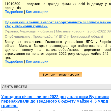
11010800 – податок на доходи фізичних осіб із доходу у в
процентів.
Подробнее
|
Комментарии
Єдиний соціальний внесок: заборгованість зі сплати майже
242,7 мільйонів гривень
Украина, Черновцы и область
|
Местные новости
| 25-08-2022 09
Опубликовано:
Пресслужба ГУ ДПС у Чернівецькій області
Заступник начальника Головного управління ДПС у Черніве
області Микола Загарюк розповідає, що заборгованість зі 
єдиного внеску на загальнообов’язкове державне соці
страхування на початок серпня 2022 року складає майже 242,
грн.
Подробнее
|
Комментарии
ЛЕНТА ВЕСТЕЙ
Упродовж січня – липня 2022 року платники Буковини
перерахували до зведеного бюджету майже 4, 5 млрд
гривень