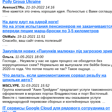
Polly Group Ukraine
Avenue17Ru.
21-10-2022 14:16
Мне кажется это очень хорошая идея. Полностью с Вами соглашу
. ...
На дачу едут на одной ноге!
Но на этом испытания пенсионеров не заканчиваются
впереди пешие марш-броски по 3-5 километров
ОbMalv.
19-11-2021 11:51
Спасибо, ваш сайт очень полезный!
. ...
Закупівля нових «Пакунків малюка» під загрозою зри
Ольга.
11-05-2021 18:00
Господи... Неужели у нас не один процесс не обходится без
коррупционных схем? Нормально же выпускали эти бейби боксы 
2020-го года. Что потом пошло не так? Такое ощуще. ...
Что делать, если шиномонтажник сорвал резьбу на
шпильке авто?
MSCLYPE.
31-03-2021 15:52
Группа компаний "Азия-Трейдинг" предлагает услуги таможенног
оформления в морских портах Владивостока и порт Восточный.
Вместе с таможенным оформлением мы оказываем услуги
международной перевозки сборных и контейнерных грузов. ...
IT сервисы Google Cloud для рядового сотрудника от