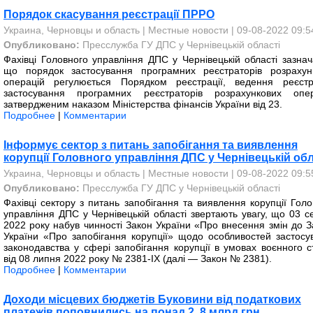
Порядок скасування реєстрації ПРРО
Украина, Черновцы и область
|
Местные новости
| 09-08-2022 09:5
Опубликовано:
Пресслужба ГУ ДПС у Чернівецькій області
Фахівці Головного управління ДПС у Чернівецькій області зазнач
що порядок застосування програмних реєстраторів розрахун
операцій регулюється Порядком реєстрації, ведення реєст
застосування програмних реєстраторів розрахункових опер
затвердженим наказом Міністерства фінансів України від 23.
Подробнее
|
Комментарии
Інформує сектор з питань запобігання та виявлення
корупції Головного управління ДПС у Чернівецькій обл
Украина, Черновцы и область
|
Местные новости
| 09-08-2022 09:5
Опубликовано:
Пресслужба ГУ ДПС у Чернівецькій області
Фахівці сектору з питань запобігання та виявлення корупції Голо
управління ДПС у Чернівецькій області звертають увагу, що 03 с
2022 року набув чинності Закон України «Про внесення змін до З
України «Про запобігання корупції» щодо особливостей застосу
законодавства у сфері запобігання корупції в умовах воєнного с
від 08 липня 2022 року № 2381-ІХ (далі — Закон № 2381).
Подробнее
|
Комментарии
Доходи місцевих бюджетів Буковини від податкових
платежів поповнились на понад 2, 8 млрд грн