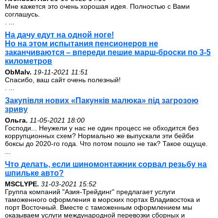
Мне кажется это очень хорошая идея. Полностью с Вами
соглашусь.
. ...
На дачу едут на одной ноге!
Но на этом испытания пенсионеров не
заканчиваются – впереди пешие марш-броски по 3-5
километров
ОbMalv.
19-11-2021 11:51
Спасибо, ваш сайт очень полезный!
. ...
Закупівля нових «Пакунків малюка» під загрозою
зриву
Ольга.
11-05-2021 18:00
Господи... Неужели у нас не один процесс не обходится без
коррупционных схем? Нормально же выпускали эти бейби
боксы до 2020-го года. Что потом пошло не так? Такое ощуще.
...
Что делать, если шиномонтажник сорвал резьбу на
шпильке авто?
MSCLYPE.
31-03-2021 15:52
Группа компаний "Азия-Трейдинг" предлагает услуги
таможенного оформления в морских портах Владивостока и
порт Восточный. Вместе с таможенным оформлением мы
оказываем услуги международной перевозки сборных и