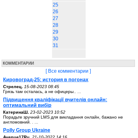
25
26
27
28
29
30
31
КОММЕНТАРИИ
[ Все комментарии ]
Кировоград-25: история в погонах
Стрелец.
15-08-2023 08:45
Грязь там осталась, а не офицеры.. ...
Підвищення кваліфікації вчителів онлайн:
оптимальний вибір
КатеринаШ.
23-02-2023 10:52
Порадьте зручний LMS для викладання онлайн, бажано не
англомовний. . ...
Polly Group Ukraine
Avenue17Ru.
21-10-2022 14:16