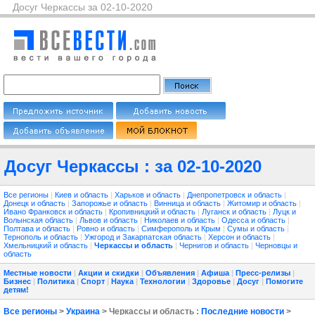
Досуг Черкассы за 02-10-2020
Досуг Черкассы : за 02-10-2020
Все регионы
|
Киев и область
|
Харьков и область
|
Днепропетровск и область
|
Донецк и область
|
Запорожье и область
|
Винница и область
|
Житомир и область
|
Ивано Франковск и область
|
Кропивницкий и область
|
Луганск и область
|
Луцк и
Волынская область
|
Львов и область
|
Николаев и область
|
Одесса и область
|
Полтава и область
|
Ровно и область
|
Симферополь и Крым
|
Сумы и область
|
Тернополь и область
|
Ужгород и Закарпатская область
|
Херсон и область
|
Хмельницкий и область
|
Черкассы и область
|
Чернигов и область
|
Черновцы и
область
Местные новости
|
Акции и скидки
|
Объявления
|
Афиша
|
Пресс-релизы
|
Бизнес
|
Политика
|
Спорт
|
Наука
|
Технологии
|
Здоровье
|
Досуг
|
Помогите
детям!
Все регионы
>
Украина
> Черкассы и область :
Последние новости
>