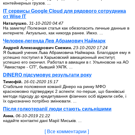
контейнерных грузов. ...
IT сервисы Google Cloud для рядового сотрудника
от Wise IT
Наталушко.
31-10-2020 04:47
На заметку! Полезная статья как обезопасить личные данные в
интернете. Актуально, как никогда ранее. Имхо. ...
Человек-легенда Лев Абрамович Наймарк
Андрей Александрович Снежин.
23-10-2020 17:24
Я бывший ученик Льва Абрамовича Наймарка. Благодаря ему я
успешно поступил в Харьковский авиационный институт,
успешно его окончил. Работал в авиации в г. Ульяновске на АО
"Авиастаре - СП", бывший УАПК. ...
DINERO підсумовує результати року
Тимофій.
16-01-2020 15:17
Стабільне положення команії Дінеро на ринку МФО
красномовно підтверджує 2 аспекти: по-перше, що банківські
методи підходу до кредитування фізичних осіб віджили себе, і
їх однозначно потрібно змінювати. ...
Після голкотерапії люди стають сильнішими
Анна.
06-10-2019 21:22
надайте контактні дані Марії Миськів. ...
[ Все комментарии ]