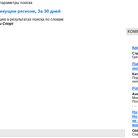
параметры поиска
текущем регионе
,
За 30 дней
ю в результатах поиска по словам:
ы Спорт
КОМ
Кир
Стр
Гря
Під
он
Ка
Пор
онл
Pol
Av
Мне
Пол
. ...
На 
Но
не
ма
ОbM
Спа