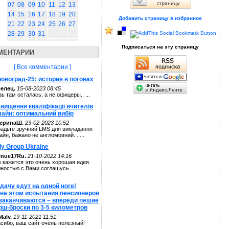
07
08
09
10
11
12
13
14
15
16
17
18
19
20
Добавить страницу в избранное
21
22
23
24
25
26
27
28
29
30
31
Подписаться на эту страницу
МЕНТАРИИ
[ Все комментарии ]
овоград-25: история в погонах
елец.
15-08-2023 08:45
зь там осталась, а не офицеры.. ...
вищення кваліфікації вчителів
лайн: оптимальний вибір
теринаШ.
23-02-2023 10:52
адьте зручний LMS для викладання
айн, бажано не англомовний. . ...
ly Group Ukraine
enue17Ru.
21-10-2022 14:16
 кажется это очень хорошая идея.
ностью с Вами соглашусь.
дачу едут на одной ноге!
 на этом испытания пенсионеров
 заканчиваются – впереди пешие
рш-броски по 3-5 километров
alv.
19-11-2021 11:51
сибо, ваш сайт очень полезный!