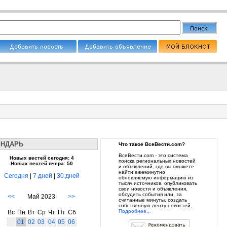
ЕНДАРЬ
Что такое ВсеВести.com?
ВсеВести.com - это система
Новых вестей сегодня: 4
поиска региональных новостей
Новых вестей вчера: 50
и объявлений, где вы сможете
найти ежеминутно
Сегодня
|
7 дней
|
30 дней
обновляемую информацию из
тысяч источников, опубликовать
свои новости и объявления,
обсудить события или, за
<<
Май 2023
>>
считанные минуты, создать
собственную ленту новостей.
Подробнее...
Вс
Пн
Вт
Ср
Чт
Пт
Сб
01
02
03
04
05
06