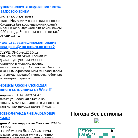
купівля нових «Пакунків малюка»
 загрозою зриву
га.
11-05-2021 18:00
поди... Неужели у нас не один процесс
обходится без коррупционных схем?
мально же выпускали эти бейби боксы
2020-го года. Что потом пошло не так?
ое ощуще. ...
о делать, если шиномонтажник
рвал резьбу на шпильке авто?
CLYPE.
31-03-2021 15:52
ппа компаний "Азия-Трейдинг"
длагает услуги таможенного
рмления в морских портах
дивостока и порт Восточный. Вместе с
оженным оформлением мы оказываем
уги международной перевозки сборных
онтейнерных грузов. ...
сервисы Google Cloud для
ового сотрудника от Wise IT
алушко.
31-10-2020 04:47
заметку! Полезная статья как
зопасить личные данные в интернете.
уально, как никогда ранее. Имхо. ...
ловек-легенда Лев Абрамович
Погода
Все регионы
ймарк
дрей Александрович Снежин.
23-10-
0 17:24
ывший ученик Льва Абрамовича
марка. Благодаря ему я успешно