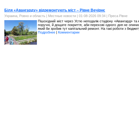
Біля «Авангарду» відремонтують міст – Рівне Вечірнє
Украина, Ровно и область
|
Местные новости
| 01-08-2026 09:34 |
Преса Рівне
Пішохідний міст через Устю неподалік стадіону «Авангард» та
поручні, й дощате покриття, аби перехожі одного дня не опини
який би зробив тут капітальний ремонт. На такі роботи з бюджет
Подробнее
|
Комментарии