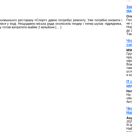
. ...
За
під
Оль
Гос
 колишнього ресторану «Спорт» давно потребує ремонту. Уже потрібно оновити і
не 
лися у воді. Нещодавно міська рада оголосила тендер і тепер шукає підрядника,
Нор
у готові витратити майже 2 мільйони [… ]
до 
Так
Чт
со
MS
Гру
пре
офо
Вла
там
усл
и к
IT 
ряд
Нат
На 
обе
Акт
Че
На
Ан
202
Я б
Най