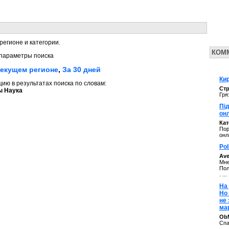
регионе и категории.
КОМ
параметры поиска
текущем регионе
,
За 30 дней
Кир
ю в результатах поиска по словам:
Стр
ы Наука
Гря
Під
он
Ка
Пор
онл
Pol
Av
Мне
Пол
. ...
На 
Но
не
ма
ОbM
Спа