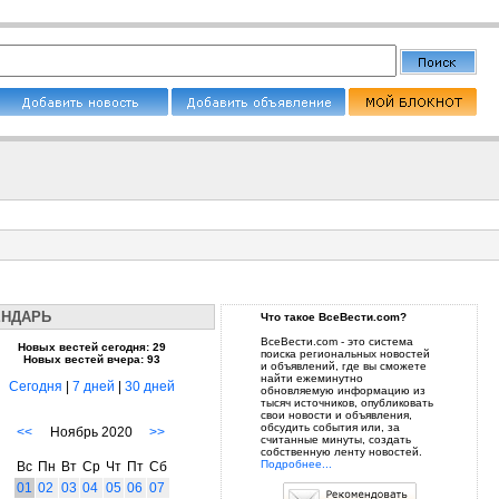
ЕНДАРЬ
Что такое ВсеВести.com?
ВсеВести.com - это система
Новых вестей сегодня: 29
поиска региональных новостей
Новых вестей вчера: 93
и объявлений, где вы сможете
найти ежеминутно
Сегодня
|
7 дней
|
30 дней
обновляемую информацию из
тысяч источников, опубликовать
свои новости и объявления,
обсудить события или, за
<<
Ноябрь 2020
>>
считанные минуты, создать
собственную ленту новостей.
Подробнее...
Вс
Пн
Вт
Ср
Чт
Пт
Сб
01
02
03
04
05
06
07