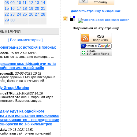
08
09
10
11
12
13
14
15
16
17
18
19
20
21
Добавить страницу в избранное
22
23
24
25
26
27
28
29
30
Подписаться на эту страницу
МЕНТАРИИ
[ Все комментарии ]
овоград-25: история в погонах
елец.
15-08-2023 08:45
зь там осталась, а не офицеры.. ...
вищення кваліфікації вчителів
лайн: оптимальний вибір
теринаШ.
23-02-2023 10:52
адьте зручний LMS для викладання
айн, бажано не англомовний. . ...
ly Group Ukraine
enue17Ru.
21-10-2022 14:16
 кажется это очень хорошая идея.
ностью с Вами соглашусь.
дачу едут на одной ноге!
 на этом испытания пенсионеров
 заканчиваются – впереди пешие
рш-броски по 3-5 километров
alv.
19-11-2021 11:51
сибо, ваш сайт очень полезный!