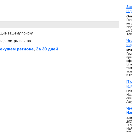
. ...
За
під
Оль
Гос
не 
Нор
до 
щие вашему поиску.
Так
Чт
параметры поиска
со
текущем регионе
,
За 30 дней
MS
Гру
пре
офо
Вла
там
усл
и к
IT 
ряд
Нат
На 
обе
Акт
Че
На
Ан
202
Я б
Най