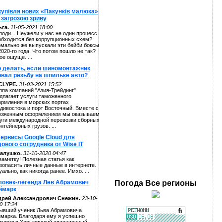
купівля нових «Пакунків малюка»
 загрозою зриву
га.
11-05-2021 18:00
поди... Неужели у нас не один процесс
обходится без коррупционных схем?
мально же выпускали эти бейби боксы
2020-го года. Что потом пошло не так?
ое ощуще. ...
о делать, если шиномонтажник
рвал резьбу на шпильке авто?
CLYPE.
31-03-2021 15:52
ппа компаний "Азия-Трейдинг"
длагает услуги таможенного
рмления в морских портах
дивостока и порт Восточный. Вместе с
оженным оформлением мы оказываем
уги международной перевозки сборных
онтейнерных грузов. ...
сервисы Google Cloud для
ового сотрудника от Wise IT
алушко.
31-10-2020 04:47
заметку! Полезная статья как
зопасить личные данные в интернете.
уально, как никогда ранее. Имхо. ...
ловек-легенда Лев Абрамович
Погода
Все регионы
ймарк
дрей Александрович Снежин.
23-10-
0 17:24
ывший ученик Льва Абрамовича
марка. Благодаря ему я успешно