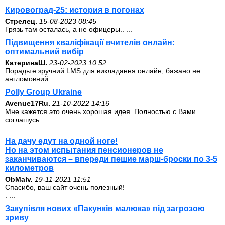
Кировоград-25: история в погонах
Стрелец.
15-08-2023 08:45
Грязь там осталась, а не офицеры.. ...
Підвищення кваліфікації вчителів онлайн:
оптимальний вибір
КатеринаШ.
23-02-2023 10:52
Порадьте зручний LMS для викладання онлайн, бажано не
англомовний. . ...
Polly Group Ukraine
Avenue17Ru.
21-10-2022 14:16
Мне кажется это очень хорошая идея. Полностью с Вами
соглашусь.
. ...
На дачу едут на одной ноге!
Но на этом испытания пенсионеров не
заканчиваются – впереди пешие марш-броски по 3-5
километров
ОbMalv.
19-11-2021 11:51
Спасибо, ваш сайт очень полезный!
. ...
Закупівля нових «Пакунків малюка» під загрозою
зриву