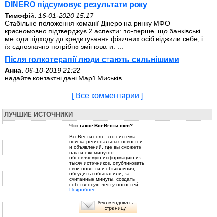
DINERO підсумовує результати року
Тимофій.
16-01-2020 15:17
Стабільне положення команії Дінеро на ринку МФО
красномовно підтверджує 2 аспекти: по-перше, що банківські
методи підходу до кредитування фізичних осіб віджили себе, і
їх однозначно потрібно змінювати. ...
Після голкотерапії люди стають сильнішими
Анна.
06-10-2019 21:22
надайте контактні дані Марії Миськів. ...
[ Все комментарии ]
ЛУЧШИЕ ИСТОЧНИКИ
Что такое ВсеВести.com?
ВсеВести.com - это система
поиска региональных новостей
и объявлений, где вы сможете
найти ежеминутно
обновляемую информацию из
тысяч источников, опубликовать
свои новости и объявления,
обсудить события или, за
считанные минуты, создать
собственную ленту новостей.
Подробнее...