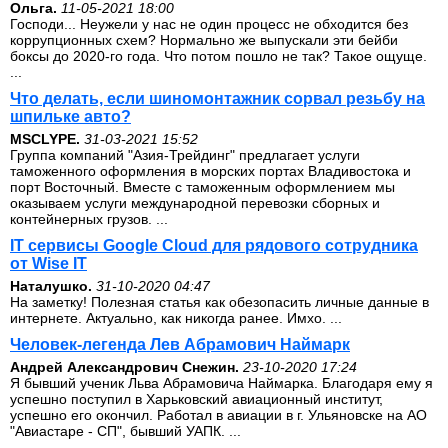
Ольга.
11-05-2021 18:00
Господи... Неужели у нас не один процесс не обходится без
коррупционных схем? Нормально же выпускали эти бейби
боксы до 2020-го года. Что потом пошло не так? Такое ощуще.
...
Что делать, если шиномонтажник сорвал резьбу на
шпильке авто?
MSCLYPE.
31-03-2021 15:52
Группа компаний "Азия-Трейдинг" предлагает услуги
таможенного оформления в морских портах Владивостока и
порт Восточный. Вместе с таможенным оформлением мы
оказываем услуги международной перевозки сборных и
контейнерных грузов. ...
IT сервисы Google Cloud для рядового сотрудника
от Wise IT
Наталушко.
31-10-2020 04:47
На заметку! Полезная статья как обезопасить личные данные в
интернете. Актуально, как никогда ранее. Имхо. ...
Человек-легенда Лев Абрамович Наймарк
Андрей Александрович Снежин.
23-10-2020 17:24
Я бывший ученик Льва Абрамовича Наймарка. Благодаря ему я
успешно поступил в Харьковский авиационный институт,
успешно его окончил. Работал в авиации в г. Ульяновске на АО
"Авиастаре - СП", бывший УАПК. ...