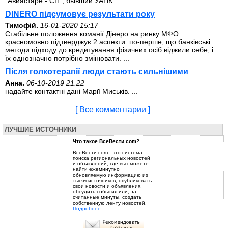
"Авиастаре - СП", бывший УАПК. ...
DINERO підсумовує результати року
Тимофій.
16-01-2020 15:17
Стабільне положення команії Дінеро на ринку МФО
красномовно підтверджує 2 аспекти: по-перше, що банківські
методи підходу до кредитування фізичних осіб віджили себе, і
їх однозначно потрібно змінювати. ...
Після голкотерапії люди стають сильнішими
Анна.
06-10-2019 21:22
надайте контактні дані Марії Миськів. ...
[ Все комментарии ]
ЛУЧШИЕ ИСТОЧНИКИ
Что такое ВсеВести.com?
ВсеВести.com - это система
поиска региональных новостей
и объявлений, где вы сможете
найти ежеминутно
обновляемую информацию из
тысяч источников, опубликовать
свои новости и объявления,
обсудить события или, за
считанные минуты, создать
собственную ленту новостей.
Подробнее...