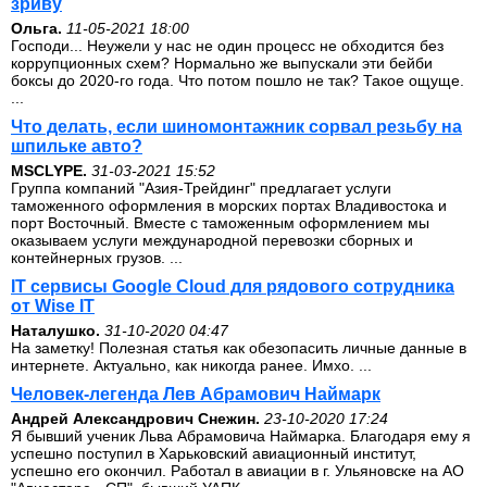
зриву
Ольга.
11-05-2021 18:00
Господи... Неужели у нас не один процесс не обходится без
коррупционных схем? Нормально же выпускали эти бейби
боксы до 2020-го года. Что потом пошло не так? Такое ощуще.
...
Что делать, если шиномонтажник сорвал резьбу на
шпильке авто?
MSCLYPE.
31-03-2021 15:52
Группа компаний "Азия-Трейдинг" предлагает услуги
таможенного оформления в морских портах Владивостока и
порт Восточный. Вместе с таможенным оформлением мы
оказываем услуги международной перевозки сборных и
контейнерных грузов. ...
IT сервисы Google Cloud для рядового сотрудника
от Wise IT
Наталушко.
31-10-2020 04:47
На заметку! Полезная статья как обезопасить личные данные в
интернете. Актуально, как никогда ранее. Имхо. ...
Человек-легенда Лев Абрамович Наймарк
Андрей Александрович Снежин.
23-10-2020 17:24
Я бывший ученик Льва Абрамовича Наймарка. Благодаря ему я
успешно поступил в Харьковский авиационный институт,
успешно его окончил. Работал в авиации в г. Ульяновске на АО