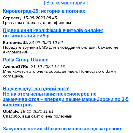
[ Все комментарии ]
Кировоград-25: история в погонах
Стрелец.
15-08-2023 08:45
Грязь там осталась, а не офицеры.. ...
Підвищення кваліфікації вчителів онлайн:
оптимальний вибір
КатеринаШ.
23-02-2023 10:52
Порадьте зручний LMS для викладання онлайн, бажано не
англомовний. . ...
Polly Group Ukraine
Avenue17Ru.
21-10-2022 14:16
Мне кажется это очень хорошая идея. Полностью с Вами
соглашусь.
. ...
На дачу едут на одной ноге!
Но на этом испытания пенсионеров не
заканчиваются – впереди пешие марш-броски по 3-5
километров
ОbMalv.
19-11-2021 11:51
Спасибо, ваш сайт очень полезный!
. ...
Закупівля нових «Пакунків малюка» під загрозою