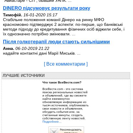
"Авиастаре - СП", бывший УАПК. ...
DINERO підсумовує результати року
Тимофій.
16-01-2020 15:17
Стабільне положення команії Дінеро на ринку МФО
красномовно підтверджує 2 аспекти: по-перше, що банківські
методи підходу до кредитування фізичних осіб віджили себе, і
їх однозначно потрібно змінювати. ...
Після голкотерапії люди стають сильнішими
Анна.
06-10-2019 21:22
надайте контактні дані Марії Миськів. ...
[ Все комментарии ]
ЛУЧШИЕ ИСТОЧНИКИ
Что такое ВсеВести.com?
ВсеВести.com - это система
поиска региональных новостей
и объявлений, где вы сможете
найти ежеминутно
обновляемую информацию из
тысяч источников, опубликовать
свои новости и объявления,
обсудить события или, за
считанные минуты, создать
собственную ленту новостей.
Подробнее...