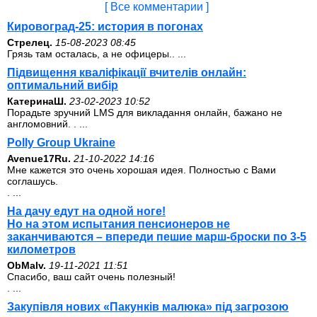
[ Все комментарии ]
Кировоград-25: история в погонах
Стрелец.
15-08-2023 08:45
Грязь там осталась, а не офицеры.. ...
Підвищення кваліфікації вчителів онлайн:
оптимальний вибір
КатеринаШ.
23-02-2023 10:52
Порадьте зручний LMS для викладання онлайн, бажано не
англомовний. . ...
Polly Group Ukraine
Avenue17Ru.
21-10-2022 14:16
Мне кажется это очень хорошая идея. Полностью с Вами
соглашусь.
. ...
На дачу едут на одной ноге!
Но на этом испытания пенсионеров не
заканчиваются – впереди пешие марш-броски по 3-5
километров
ОbMalv.
19-11-2021 11:51
Спасибо, ваш сайт очень полезный!
. ...
Закупівля нових «Пакунків малюка» під загрозою