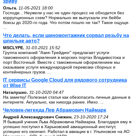
зриву
Ольга.
11-05-2021 18:00
Господи... Неужели у нас не один процесс не обходится без
коррупционных схем? Нормально же выпускали эти бейби
боксы до 2020-го года. Что потом пошло не так? Такое ощуще.
...
Что делать, если шиномонтажник сорвал резьбу на
шпильке авто?
MSCLYPE.
31-03-2021 15:52
Группа компаний "Азия-Трейдинг" предлагает услуги
таможенного оформления в морских портах Владивостока и
порт Восточный. Вместе с таможенным оформлением мы
оказываем услуги международной перевозки сборных и
контейнерных грузов. ...
IT сервисы Google Cloud для рядового сотрудника
от Wise IT
Наталушко.
31-10-2020 04:47
На заметку! Полезная статья как обезопасить личные данные в
интернете. Актуально, как никогда ранее. Имхо. ...
Человек-легенда Лев Абрамович Наймарк
Андрей Александрович Снежин.
23-10-2020 17:24
Я бывший ученик Льва Абрамовича Наймарка. Благодаря ему я
успешно поступил в Харьковский авиационный институт,
успешно его окончил. Работал в авиации в г. Ульяновске на АО