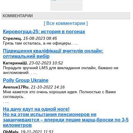
КОММЕНТАРИИ
[ Все комментарии ]
Кировоград-25: история в погонах
Стрелец.
15-08-2023 08:45
Грязь там осталась, а не офицеры.. ...
Підвищення кваліфікації вчителів онлайн:
оптимальний вибір
КатеринаШ.
23-02-2023 10:52
Порадьте зручний LMS для викладання онлайн, бажано не
англомовний. . ...
Polly Group Ukraine
Avenue17Ru.
21-10-2022 14:16
Мне кажется это очень хорошая идея. Полностью с Вами
соглашусь.
. ...
На дачу едут на одной ноге!
Но на этом испытания пенсионеров не
заканчиваются – впереди пешие марш-броски по 3-5
километров
ОbMalv.
19-11-2021 11:51