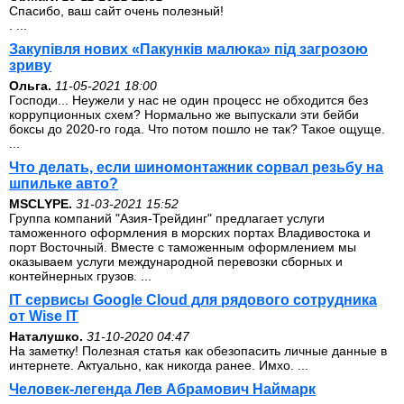
Спасибо, ваш сайт очень полезный!
. ...
Закупівля нових «Пакунків малюка» під загрозою
зриву
Ольга.
11-05-2021 18:00
Господи... Неужели у нас не один процесс не обходится без
коррупционных схем? Нормально же выпускали эти бейби
боксы до 2020-го года. Что потом пошло не так? Такое ощуще.
...
Что делать, если шиномонтажник сорвал резьбу на
шпильке авто?
MSCLYPE.
31-03-2021 15:52
Группа компаний "Азия-Трейдинг" предлагает услуги
таможенного оформления в морских портах Владивостока и
порт Восточный. Вместе с таможенным оформлением мы
оказываем услуги международной перевозки сборных и
контейнерных грузов. ...
IT сервисы Google Cloud для рядового сотрудника
от Wise IT
Наталушко.
31-10-2020 04:47
На заметку! Полезная статья как обезопасить личные данные в
интернете. Актуально, как никогда ранее. Имхо. ...
Человек-легенда Лев Абрамович Наймарк