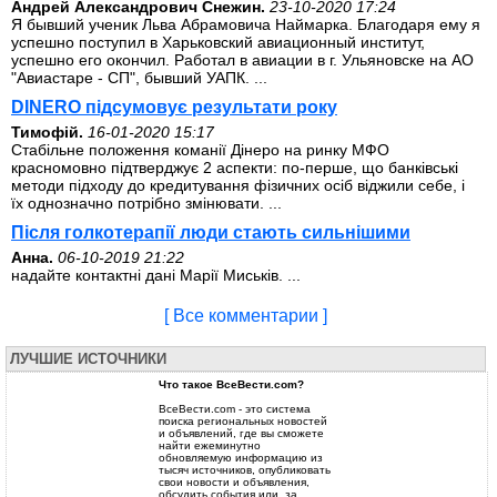
Андрей Александрович Снежин.
23-10-2020 17:24
Я бывший ученик Льва Абрамовича Наймарка. Благодаря ему я
успешно поступил в Харьковский авиационный институт,
успешно его окончил. Работал в авиации в г. Ульяновске на АО
"Авиастаре - СП", бывший УАПК. ...
DINERO підсумовує результати року
Тимофій.
16-01-2020 15:17
Стабільне положення команії Дінеро на ринку МФО
красномовно підтверджує 2 аспекти: по-перше, що банківські
методи підходу до кредитування фізичних осіб віджили себе, і
їх однозначно потрібно змінювати. ...
Після голкотерапії люди стають сильнішими
Анна.
06-10-2019 21:22
надайте контактні дані Марії Миськів. ...
[ Все комментарии ]
ЛУЧШИЕ ИСТОЧНИКИ
Что такое ВсеВести.com?
ВсеВести.com - это система
поиска региональных новостей
и объявлений, где вы сможете
найти ежеминутно
обновляемую информацию из
тысяч источников, опубликовать
свои новости и объявления,
обсудить события или, за