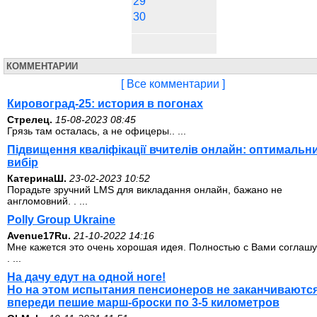
29
30
КОММЕНТАРИИ
[ Все комментарии ]
Кировоград-25: история в погонах
Стрелец.
15-08-2023 08:45
Грязь там осталась, а не офицеры.. ...
Підвищення кваліфікації вчителів онлайн: оптимальн
вибір
КатеринаШ.
23-02-2023 10:52
Порадьте зручний LMS для викладання онлайн, бажано не
англомовний. . ...
Polly Group Ukraine
Avenue17Ru.
21-10-2022 14:16
Мне кажется это очень хорошая идея. Полностью с Вами соглашу
. ...
На дачу едут на одной ноге!
Но на этом испытания пенсионеров не заканчиваются
впереди пешие марш-броски по 3-5 километров