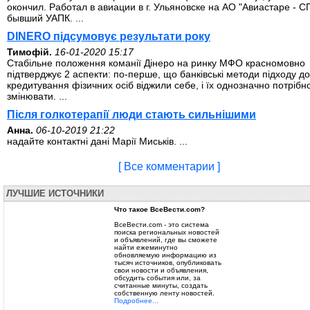
окончил. Работал в авиации в г. Ульяновске на АО "Авиастаре - СП
бывший УАПК. ...
DINERO підсумовує результати року
Тимофій.
16-01-2020 15:17
Стабільне положення команії Дінеро на ринку МФО красномовно
підтверджує 2 аспекти: по-перше, що банківські методи підходу до
кредитування фізичних осіб віджили себе, і їх однозначно потрібн
змінювати. ...
Після голкотерапії люди стають сильнішими
Анна.
06-10-2019 21:22
надайте контактні дані Марії Миськів. ...
[ Все комментарии ]
ЛУЧШИЕ ИСТОЧНИКИ
Что такое ВсеВести.com?
ВсеВести.com - это система
поиска региональных новостей
и объявлений, где вы сможете
найти ежеминутно
обновляемую информацию из
тысяч источников, опубликовать
свои новости и объявления,
обсудить события или, за
считанные минуты, создать
собственную ленту новостей.
Подробнее...