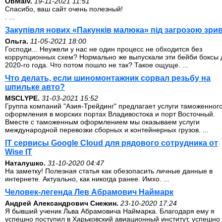
ОbMalv.
19-11-2021 11:51
Спасибо, ваш сайт очень полезный!
. ...
Закупівля нових «Пакунків малюка» під загрозою зри
Ольга.
11-05-2021 18:00
Господи... Неужели у нас не один процесс не обходится без
коррупционных схем? Нормально же выпускали эти бейби боксы 
2020-го года. Что потом пошло не так? Такое ощуще. ...
Что делать, если шиномонтажник сорвал резьбу на
шпильке авто?
MSCLYPE.
31-03-2021 15:52
Группа компаний "Азия-Трейдинг" предлагает услуги таможенног
оформления в морских портах Владивостока и порт Восточный.
Вместе с таможенным оформлением мы оказываем услуги
международной перевозки сборных и контейнерных грузов. ...
IT сервисы Google Cloud для рядового сотрудника от
Wise IT
Наталушко.
31-10-2020 04:47
На заметку! Полезная статья как обезопасить личные данные в
интернете. Актуально, как никогда ранее. Имхо. ...
Человек-легенда Лев Абрамович Наймарк
Андрей Александрович Снежин.
23-10-2020 17:24
Я бывший ученик Льва Абрамовича Наймарка. Благодаря ему я
успешно поступил в Харьковский авиационный институт, успешно 