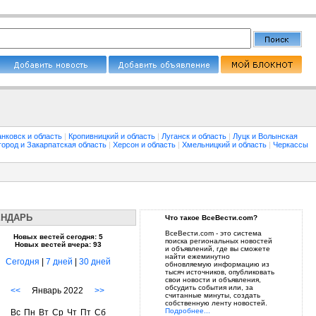
нковск и область
|
Кропивницкий и область
|
Луганск и область
|
Луцк и Волынская
город и Закарпатская область
|
Херсон и область
|
Хмельницкий и область
|
Черкассы
ЕНДАРЬ
Что такое ВсеВести.com?
ВсеВести.com - это система
Новых вестей сегодня: 5
поиска региональных новостей
Новых вестей вчера: 93
и объявлений, где вы сможете
найти ежеминутно
Сегодня
|
7 дней
|
30 дней
обновляемую информацию из
тысяч источников, опубликовать
свои новости и объявления,
обсудить события или, за
<<
Январь 2022
>>
считанные минуты, создать
собственную ленту новостей.
Подробнее...
Вс
Пн
Вт
Ср
Чт
Пт
Сб