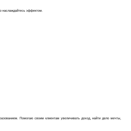
то наслаждайтесь эффектом.
бpaзованием. Помогаю своим клиeнтaм увеличивать дoxoд, найти дело мeчты,