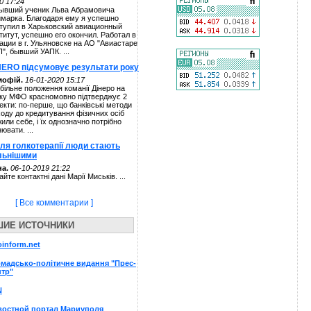
0 17:24
ывший ученик Льва Абрамовича
марка. Благодаря ему я успешно
тупил в Харьковский авиационный
титут, успешно его окончил. Работал в
ации в г. Ульяновске на АО "Авиастаре
П", бывший УАПК. ...
NERO підсумовує результати року
мофій.
16-01-2020 15:17
більне положення команії Дінеро на
ку МФО красномовно підтверджує 2
екти: по-перше, що банківські методи
ходу до кредитування фізичних осіб
жили себе, і їх однозначно потрібно
нювати. ...
сля голкотерапії люди стають
льнішими
а.
06-10-2019 21:22
айте контактні дані Марії Миськів. ...
[ Все комментарии ]
ШИЕ ИСТОЧНИКИ
oinform.net
мадсько-політичне видання "Прес-
тр"
N
востной портал Мариуполя