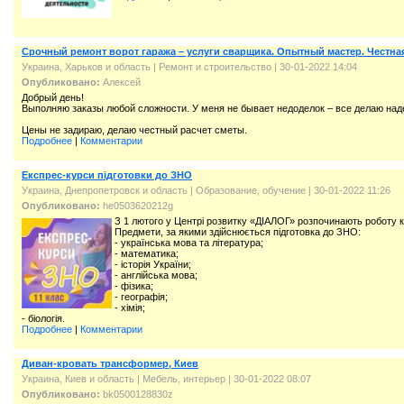
Срочный ремонт ворот гаража – услуги сварщика. Опытный мастер. Честная
Украина, Харьков и область
|
Ремонт и строительство
| 30-01-2022 14:04
Опубликовано:
Алексей
Добрый день!
Выполняю заказы любой сложности. У меня не бывает недоделок – все делаю над
Цены не задираю, делаю честный расчет сметы.
Подробнее
|
Комментарии
Експрес-курси підготовки до ЗНО
Украина, Днепропетровск и область
|
Образование, обучение
| 30-01-2022 11:26
Опубликовано:
he0503620212g
З 1 лютого у Центрі розвитку «ДІАЛОГ» розпочинають роботу 
Предмети, за якими здійснюється підготовка до ЗНО:
- українська мова та література;
- математика;
- історія України;
- англійська мова;
- фізика;
- географія;
- хімія;
- біологія.
Подробнее
|
Комментарии
Диван-кровать тpансформер, Киев
Украина, Киев и область
|
Мебель, интерьер
| 30-01-2022 08:07
Опубликовано:
bk0500128830z