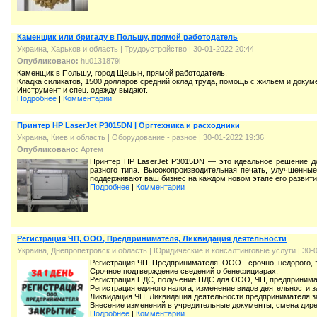
Каменщик или бригаду в Польшу, прямой работодатель
Украина, Харьков и область
|
Трудоустройство
| 30-01-2022 20:44
Опубликовано:
hu0131879i
Каменщик в Польшу, город Щецын, прямой работодатель.
Кладка силикатов, 1500 долларов средний оклад труда, помощь с жильем и докум
Инструмент и спец. одежду выдают.
Подробнее
|
Комментарии
Принтер HP LaserJet P3015DN | Оргтехника и расходники
Украина, Киев и область
|
Оборудование - разное
| 30-01-2022 19:36
Опубликовано:
Артем
Принтер HP LaserJet P3015DN — это идеальное решение дл
разного типа. Высокопроизводительная печать, улучшенны
поддерживают ваш бизнес на каждом новом этапе его развити
Подробнее
|
Комментарии
Регистрация ЧП, ООО, Предпринимателя, Ликвидация деятельности
Украина, Днепропетровск и область
|
Юридические и консалтинговые услуги
| 30-
Регистрация ЧП, Предпринимателя, ООО - срочно, недорого, з
Срочное подтверждение сведений о бенефициарах,
Регистрация НДС, получение НДС для ООО, ЧП, предпринима
Регистрация единого налога, изменение видов деятельности за
Ликвидация ЧП, Ликвидация деятельности предпринимателя за
Внесение изменений в учредительные документы, смена дирек
Подробнее
|
Комментарии