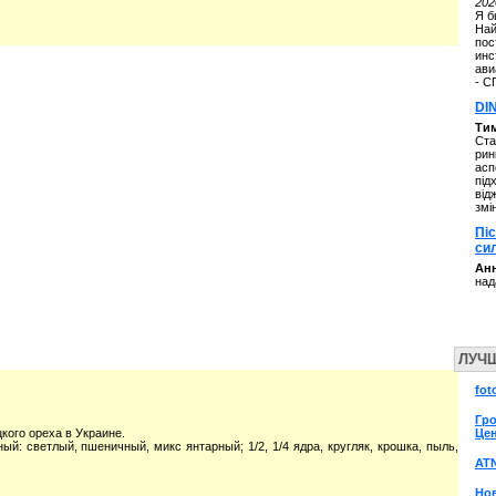
202
Я б
Най
пос
инс
ави
- С
DI
Ти
Ста
рин
асп
під
від
змі
Пі
си
Анн
над
ЛУЧ
fot
Гро
кого ореха в Украине.
Цен
: светлый, пшеничный, микс янтарный; 1/2, 1/4 ядра, кругляк, крошка, пыль,
AT
Но