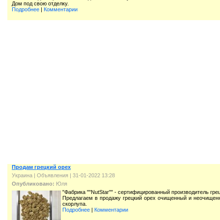
Дом под свою отделку.
Подробнее
|
Комментарии
Продам грецкий орех
Украина
|
Объявления
| 31-01-2022 13:28
Опубликовано:
Юля
"Фабрика ""NutStar"" - сертифицированный производитель грец
Предлагаем в продажу грецкий орех очищенный и неочищенный
скорлупа.
Подробнее
|
Комментарии