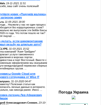
alv.
19-11-2021 11:51
сибо, ваш сайт очень полезный!
купівля нових «Пакунків малюка»
 загрозою зриву
га.
11-05-2021 18:00
поди... Неужели у нас не один процесс
обходится без коррупционных схем?
мально же выпускали эти бейби боксы
2020-го года. Что потом пошло не так?
ое ощуще. ...
о делать, если шиномонтажник
рвал резьбу на шпильке авто?
CLYPE.
31-03-2021 15:52
ппа компаний "Азия-Трейдинг"
длагает услуги таможенного
рмления в морских портах
дивостока и порт Восточный. Вместе с
оженным оформлением мы оказываем
уги международной перевозки сборных
онтейнерных грузов. ...
сервисы Google Cloud для
ового сотрудника от Wise IT
алушко.
31-10-2020 04:47
заметку! Полезная статья как
зопасить личные данные в интернете.
уально, как никогда ранее. Имхо. ...
Погода
Украина
ловек-легенда Лев Абрамович
ймарк
дрей Александрович Снежин.
23-10-