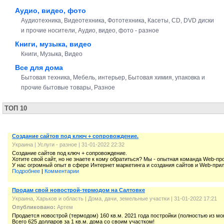
Аудио, видео, фото
Аудиотехника
,
Видеотехника
,
Фототехника
,
Касеты, CD, DVD диски
и прочие носители
,
Аудио, видео, фото - разное
Книги, музыка, видео
Книги
,
Музыка
,
Видео
Все для дома
Бытовая техника
,
Мебель, интерьер
,
Бытовая химия, упаковка и
прочие бытовые товары
,
Разное
ТОП 10
Создание сайтов под ключ + сопровождение.
Украина
|
Услуги - разное
| 31-01-2022 22:32
Создание сайтов под ключ + сопровождение.
Хотите свой сайт, но не знаете к кому обратиться? Мы - опытная команда Web-п
У нас огромный опыт в сфере Интернет маркетинга и создания сайтов и Web-при
Подробнее
|
Комментарии
Продам свой новострой-термодом на Салтовке
Украина, Харьков и область
|
Дома, дачи, земельные участки
| 31-01-2022 17:21
Опубликовано:
Артем
Продается новострой (термодом) 160 кв.м. 2021 года постройки (полностью из мо
Всего 625 долларов за 1 кв.м. дома со своим участком!