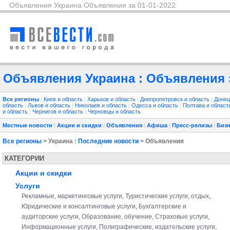
Объявления Украина Объявления за 01-01-2022
Объявления Украина : Объявления з
Все регионы
|
Киев и область
|
Харьков и область
|
Днепропетровск и область
|
Донец
область
|
Львов и область
|
Николаев и область
|
Одесса и область
|
Полтава и облас
и область
|
Чернигов и область
|
Черновцы и область
Местные новости
|
Акции и скидки
|
Объявления
|
Афиша
|
Пресс-релизы
|
Бизн
Все регионы
> Украина :
Последние новости
> Объявления
КАТЕГОРИИ
Акции и скидки
Услуги
Рекламные, маркетинговые услуги
,
Туристические услуги, отдых
,
Юридические и консалтинговые услуги
,
Бухгалтерские и
аудиторские услуги
,
Образование, обучение
,
Страховые услуги
,
Информационные услуги
,
Полиграфические, издательские услуги
,