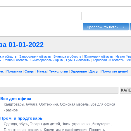
а 01-01-2022
к и область
|
Запорожье и область
|
Винница и область
|
Житомир и область
|
Ивано Фра
ть
|
Ровно и область
|
Симферополь и Крым
|
Сумы и область
|
Тернополь и область
|
Уж
ес
|
Политика
|
Спорт
|
Наука
|
Технологии
|
Здоровье
|
Досуг
|
Помогите детям!
КАЛ
Все для офиса
Канцтовары, бумага
,
Оргтехника
,
Офисная мебель
,
Все для офиса
- разное
Пром. и продтовары
Одежда, обувь
,
Товары для детей
,
Часы, украшения, бижутерия
,
Галантерея и текстиль
,
Косметика и парфюмерия
,
Продукты