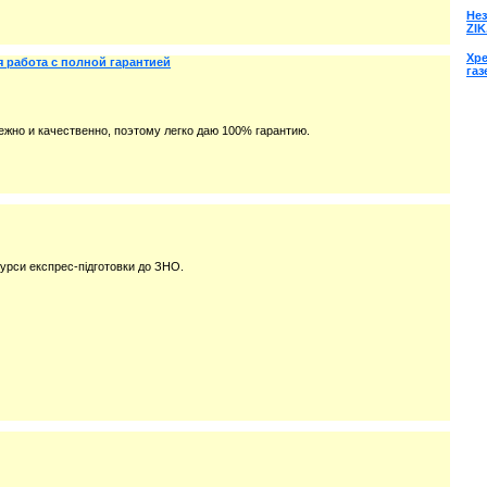
Нез
ZIK
Хре
 работа с полной гарантией
газ
ежно и качественно, поэтому легко даю 100% гарантию.
курси експрес-підготовки до ЗНО.