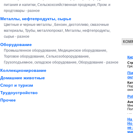
питания и напитки
,
Сельскохозяйственная продукция
,
Пром. и
продтовары - разное
Металлы, нефтепродукты, сырье
Цветные и черные металлы
,
Бензин, дизтопливо, смазочные
материалы
,
Трубы, металлопрокат
,
Металлы, нефтепродукты,
сырье - разное
КОМ
Оборудование
Промышленное оборудование
,
Медицинское оборудование
,
Торговое оборудование
,
Сельхозоборорудование
,
Кир
Грузоподъемное, складское оборудование
,
Оборудование - разное
Стр
Гря
Коллекционирование
Під
он
Домашние животные
Ка
Спорт и туризм
Пор
онл
Трудоустройство
Pol
Прочее
Av
Мне
Пол
. ...
На 
Но
не
ма