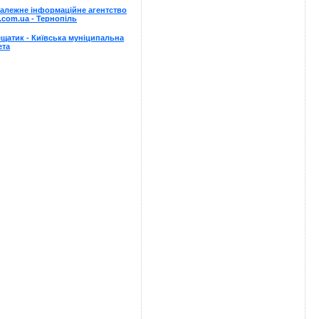
алежне інформаційне агентство
.com.ua - Тернопіль
щатик - Київська мунiципальна
ета