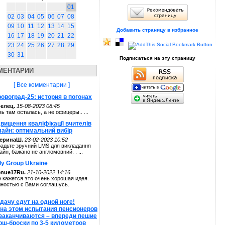
01
02
03
04
05
06
07
08
09
10
11
12
13
14
15
Добавить страницу в избранное
16
17
18
19
20
21
22
23
24
25
26
27
28
29
30
31
Подписаться на эту страницу
МЕНТАРИИ
[ Все комментарии ]
овоград-25: история в погонах
елец.
15-08-2023 08:45
зь там осталась, а не офицеры.. ...
вищення кваліфікації вчителів
лайн: оптимальний вибір
теринаШ.
23-02-2023 10:52
адьте зручний LMS для викладання
айн, бажано не англомовний. . ...
ly Group Ukraine
enue17Ru.
21-10-2022 14:16
 кажется это очень хорошая идея.
ностью с Вами соглашусь.
дачу едут на одной ноге!
 на этом испытания пенсионеров
 заканчиваются – впереди пешие
рш-броски по 3-5 километров