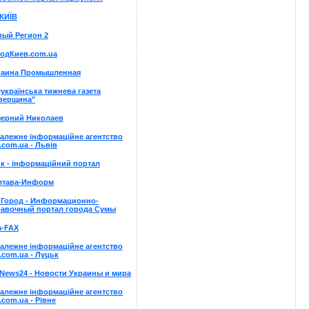
КИЇВ
вый Регион 2
родКиев.com.ua
раина Промышленная
українська тижнева газета
іверщина"
черний Николаев
алежне інформаційне агентство
.com.ua - Львів
к - інформаційний портал
лтава-Информ
пГород - Информационно-
равочный портал города Сумы
а-FAX
алежне інформаційне агентство
.com.ua - Луцьк
News24 - Новости Украины и мира
алежне інформаційне агентство
.com.ua - Рівне