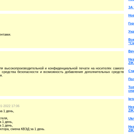
ЗА 
Но
Го
Ук
ентами.
Все
"С
Ве
Нез
ZIK
я высокопроизводительной и конфиденциальной печати на носителях самого
Сти
е средства безопасности и возможность добавления дополнительных средств
я.
По
То
сп
Ірт
01-2022 17:06
Нез
ZIK
а 1 день,
теля,
Ukr
 1 день,
 1 день,
Нез
тора, смена КВЭД за 1 день.
ZIK