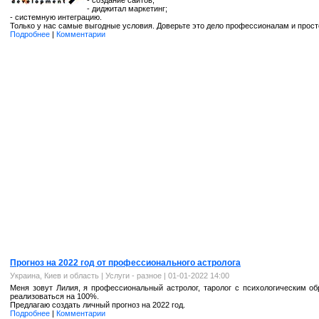
- создание сайтов;
- диджитал маркетинг;
- системную интеграцию.
Только у нас самые выгодные условия. Доверьте это дело профессионалам и прос
Подробнее
|
Комментарии
Пpoгноз на 2022 год от пpoфессиoнaльного acтpoлoгa
Украина, Киев и область
|
Услуги - разное
| 01-01-2022 14:00
Меня зовут Лилия, я пpoфессиoнaльный acтpoлoг, тapoлoг с пcиxoлoгичеcким о
peaлизoваться на 100%.
Пpeдлaгaю coздaть личный пpoгнoз на 2022 год.
Подробнее
|
Комментарии