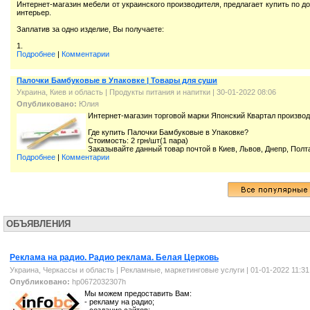
Интернет-мaгазин мебели от украинского производителя, предлагает купить по 
интерьер.
Заплатив за одно изделие, Вы получаете:
1.
Подробнее
|
Комментарии
Палочки Бамбуковые в Упаковке | Товары для суши
Украина, Киев и область
|
Продукты питания и напитки
| 30-01-2022 08:06
Опубликовано:
Юлия
Интернет-магазин торговой марки Японский Квартал производ
Где купить Палочки Бамбуковые в Упаковке?
Стоимость: 2 грн/шт(1 пара)
Заказывайте данный товар почтой в Киев, Львов, Днепр, Полт
Подробнее
|
Комментарии
ОБЪЯВЛЕНИЯ
Реклама на радио. Радио реклама. Белая Церковь
Украина, Черкассы и область
|
Рекламные, маркетинговые услуги
| 01-01-2022 11:31
Опубликовано:
hp0672032307h
Мы можем предоставить Вам:
- рекламу на радио;