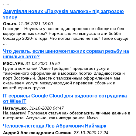
. ...
Закупівля нових «Пакунків малюка» під загрозою
зриву
Ольга.
11-05-2021 18:00
Господи... Неужели у нас не один процесс не обходится без
коррупционных схем? Нормально же выпускали эти бейби
боксы до 2020-го года. Что потом пошло не так? Такое ощуще.
...
Что делать, если шиномонтажник сорвал резьбу на
шпильке авто?
MSCLYPE.
31-03-2021 15:52
Группа компаний "Азия-Трейдинг" предлагает услуги
таможенного оформления в морских портах Владивостока и
порт Восточный. Вместе с таможенным оформлением мы
оказываем услуги международной перевозки сборных и
контейнерных грузов. ...
IT сервисы Google Cloud для рядового сотрудника
от Wise IT
Наталушко.
31-10-2020 04:47
На заметку! Полезная статья как обезопасить личные данные в
интернете. Актуально, как никогда ранее. Имхо. ...
Человек-легенда Лев Абрамович Наймарк
Андрей Александрович Снежин.
23-10-2020 17:24