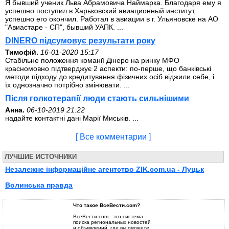
Я бывший ученик Льва Абрамовича Наймарка. Благодаря ему я
успешно поступил в Харьковский авиационный институт,
успешно его окончил. Работал в авиации в г. Ульяновске на АО
"Авиастаре - СП", бывший УАПК. ...
DINERO підсумовує результати року
Тимофій.
16-01-2020 15:17
Стабільне положення команії Дінеро на ринку МФО
красномовно підтверджує 2 аспекти: по-перше, що банківські
методи підходу до кредитування фізичних осіб віджили себе, і
їх однозначно потрібно змінювати. ...
Після голкотерапії люди стають сильнішими
Анна.
06-10-2019 21:22
надайте контактні дані Марії Миськів. ...
[ Все комментарии ]
ЛУЧШИЕ ИСТОЧНИКИ
Незалежне інформаційне агентство ZIK.com.ua - Луцьк
Волинська правда
Что такое ВсеВести.com?
ВсеВести.com - это система
поиска региональных новостей
и объявлений, где вы сможете