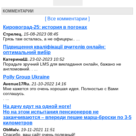
КОММЕНТАРИИ
[ Все комментарии ]
Кировоград-25: история в погонах
Стрелец.
15-08-2023 08:45
Грязь там осталась, а не офицеры.. ...
Підвищення кваліфікації вчителів онлайн:
оптимальний вибір
КатеринаШ.
23-02-2023 10:52
Порадьте зручний LMS для викладання онлайн, бажано не
англомовний. . ...
Polly Group Ukraine
Avenue17Ru.
21-10-2022 14:16
Мне кажется это очень хорошая идея. Полностью с Вами
соглашусь.
. ...
На дачу едут на одной ноге!
Но на этом испытания пенсионеров не
заканчиваются – впереди пешие марш-броски по 3-5
километров
ОbMalv.
19-11-2021 11:51
Спасибо, ваш сайт очень полезный!