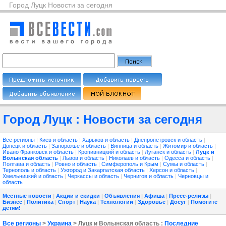
Город Луцк Новости за сегодня
Город Луцк : Новости за сегодня
Все регионы
|
Киев и область
|
Харьков и область
|
Днепропетровск и область
|
Донецк и область
|
Запорожье и область
|
Винница и область
|
Житомир и область
|
Ивано Франковск и область
|
Кропивницкий и область
|
Луганск и область
|
Луцк и
Волынская область
|
Львов и область
|
Николаев и область
|
Одесса и область
|
Полтава и область
|
Ровно и область
|
Симферополь и Крым
|
Сумы и область
|
Тернополь и область
|
Ужгород и Закарпатская область
|
Херсон и область
|
Хмельницкий и область
|
Черкассы и область
|
Чернигов и область
|
Черновцы и
область
Местные новости
|
Акции и скидки
|
Объявления
|
Афиша
|
Пресс-релизы
|
Бизнес
|
Политика
|
Спорт
|
Наука
|
Технологии
|
Здоровье
|
Досуг
|
Помогите
детям!
Все регионы
>
Украина
> Луцк и Волынская область :
Последние