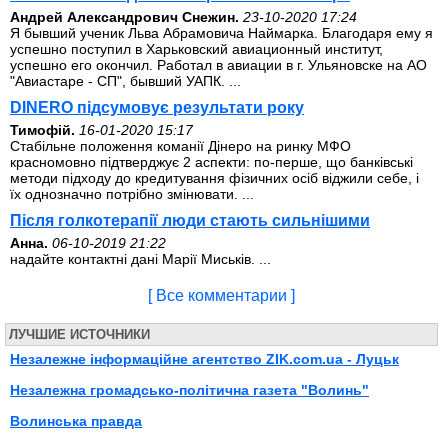
Андрей Александрович Снежин.
23-10-2020 17:24
Я бывший ученик Льва Абрамовича Наймарка. Благодаря ему я
успешно поступил в Харьковский авиационный институт,
успешно его окончил. Работал в авиации в г. Ульяновске на АО
"Авиастаре - СП", бывший УАПК. ...
DINERO підсумовує результати року
Тимофій.
16-01-2020 15:17
Стабільне положення команії Дінеро на ринку МФО
красномовно підтверджує 2 аспекти: по-перше, що банківські
методи підходу до кредитування фізичних осіб віджили себе, і
їх однозначно потрібно змінювати. ...
Після голкотерапії люди стають сильнішими
Анна.
06-10-2019 21:22
надайте контактні дані Марії Миськів. ...
[ Все комментарии ]
ЛУЧШИЕ ИСТОЧНИКИ
Незалежне інформаційне агентство ZIK.com.ua - Луцьк
Незалежна громадсько-політична газета "Волинь"
Волинська правда