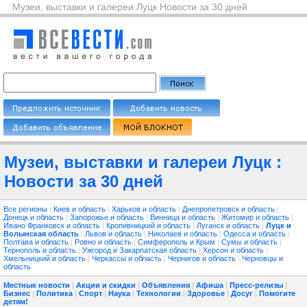
Музеи, выставки и галереи Луцк Новости за 30 дней
Музеи, выставки и галереи Луцк :
Новости за 30 дней
Все регионы
|
Киев и область
|
Харьков и область
|
Днепропетровск и область
|
Донецк и область
|
Запорожье и область
|
Винница и область
|
Житомир и область
|
Ивано Франковск и область
|
Кропивницкий и область
|
Луганск и область
|
Луцк и
Волынская область
|
Львов и область
|
Николаев и область
|
Одесса и область
|
Полтава и область
|
Ровно и область
|
Симферополь и Крым
|
Сумы и область
|
Тернополь и область
|
Ужгород и Закарпатская область
|
Херсон и область
|
Хмельницкий и область
|
Черкассы и область
|
Чернигов и область
|
Черновцы и
область
Местные новости
|
Акции и скидки
|
Объявления
|
Афиша
|
Пресс-релизы
|
Бизнес
|
Политика
|
Спорт
|
Наука
|
Технологии
|
Здоровье
|
Досуг
|
Помогите
детям!