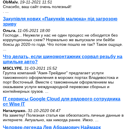
ОbMalv.
19-11-2021 11:51
Спасибо, ваш сайт очень полезный!
. ...
Закупівля нових «Пакунків малюка» під загрозою
зриву
Ольга.
11-05-2021 18:00
Господи... Неужели у нас не один процесс не обходится без
коррупционных схем? Нормально же выпускали эти бейби
боксы до 2020-го года. Что потом пошло не так? Такое ощуще.
...
Что делать, если шиномонтажник сорвал резьбу на
шпильке авто?
MSCLYPE.
31-03-2021 15:52
Группа компаний "Азия-Трейдинг" предлагает услуги
таможенного оформления в морских портах Владивостока и
порт Восточный. Вместе с таможенным оформлением мы
оказываем услуги международной перевозки сборных и
контейнерных грузов. ...
IT сервисы Google Cloud для рядового сотрудника
от Wise IT
Наталушко.
31-10-2020 04:47
На заметку! Полезная статья как обезопасить личные данные в
интернете. Актуально, как никогда ранее. Имхо. ...
Человек-легенда Лев Абрамович Наймарк