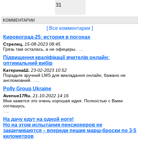
31
КОММЕНТАРИИ
[ Все комментарии ]
Кировоград-25: история в погонах
Стрелец.
15-08-2023 08:45
Грязь там осталась, а не офицеры.. ...
Підвищення кваліфікації вчителів онлайн:
оптимальний вибір
КатеринаШ.
23-02-2023 10:52
Порадьте зручний LMS для викладання онлайн, бажано не
англомовний. . ...
Polly Group Ukraine
Avenue17Ru.
21-10-2022 14:16
Мне кажется это очень хорошая идея. Полностью с Вами
соглашусь.
. ...
На дачу едут на одной ноге!
Но на этом испытания пенсионеров не
заканчиваются – впереди пешие марш-броски по 3-5
километров