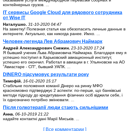
оказываем услуги международной перевозки сборных и
контейнерных грузов. ...
IT сервисы Google Cloud для рядового сотрудника
от Wise IT
Наталушко.
31-10-2020 04:47
На заметку! Полезная статья как обезопасить личные данные в
интернете. Актуально, как никогда ранее. Имхо. ...
Человек-легенда Лев Абрамович Наймарк
Андрей Александрович Снежин.
23-10-2020 17:24
Я бывший ученик Льва Абрамовича Наймарка. Благодаря ему я
успешно поступил в Харьковский авиационный институт,
успешно его окончил. Работал в авиации в г. Ульяновске на АО
"Авиастаре - СП", бывший УАПК. ...
DINERO підсумовує результати року
Тимофій.
16-01-2020 15:17
Стабільне положення команії Дінеро на ринку МФО
красномовно підтверджує 2 аспекти: по-перше, що банківські
методи підходу до кредитування фізичних осіб віджили себе, і
їх однозначно потрібно змінювати. ...
Після голкотерапії люди стають сильнішими
Анна.
06-10-2019 21:22
надайте контактні дані Марії Миськів. ...
[ Все комментарии ]