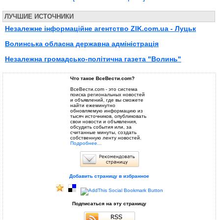
ЛУЧШИЕ ИСТОЧНИКИ
Незалежне інформаційне агентство ZIK.com.ua - Луцьк
Волинська обласна державна адміністрація
Незалежна громадсько-політична газета "Волинь"
Что такое ВсеВести.com?
ВсеВести.com - это система
поиска региональных новостей
и объявлений, где вы сможете
найти ежеминутно
обновляемую информацию из
тысяч источников, опубликовать
свои новости и объявления,
обсудить события или, за
считанные минуты, создать
собственную ленту новостей.
Подробнее...
Добавить страницу в избранное
Подписаться на эту страницу