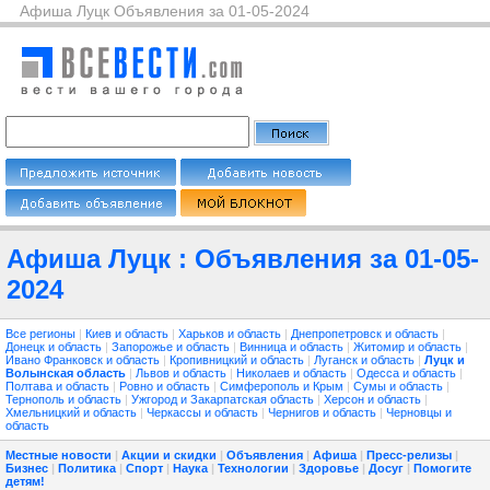
Афиша Луцк Объявления за 01-05-2024
Афиша Луцк : Объявления за 01-05-
2024
Все регионы
|
Киев и область
|
Харьков и область
|
Днепропетровск и область
|
Донецк и область
|
Запорожье и область
|
Винница и область
|
Житомир и область
|
Ивано Франковск и область
|
Кропивницкий и область
|
Луганск и область
|
Луцк и
Волынская область
|
Львов и область
|
Николаев и область
|
Одесса и область
|
Полтава и область
|
Ровно и область
|
Симферополь и Крым
|
Сумы и область
|
Тернополь и область
|
Ужгород и Закарпатская область
|
Херсон и область
|
Хмельницкий и область
|
Черкассы и область
|
Чернигов и область
|
Черновцы и
область
Местные новости
|
Акции и скидки
|
Объявления
|
Афиша
|
Пресс-релизы
|
Бизнес
|
Политика
|
Спорт
|
Наука
|
Технологии
|
Здоровье
|
Досуг
|
Помогите
детям!