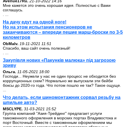
Avenue17Ru.
21-10-2022 14:16
Мне кажется это очень хорошая идея. Полностью с Вами
соглашусь.
. ...
На дачу едут на одной ноге!
Но на этом испытания пенсионеров не
заканчиваются – впереди пешие марш-броски по 3-5
километров
ОbMalv.
19-11-2021 11:51
Спасибо, ваш сайт очень полезный!
. ...
Закупівля нових «Пакунків малюка» під загрозою
зриву
Ольга.
11-05-2021 18:00
Господи... Неужели у нас не один процесс не обходится без
коррупционных схем? Нормально же выпускали эти бейби
боксы до 2020-го года. Что потом пошло не так? Такое ощуще.
...
Что делать, если шиномонтажник сорвал резьбу на
шпильке авто?
MSCLYPE.
31-03-2021 15:52
Группа компаний "Азия-Трейдинг" предлагает услуги
таможенного оформления в морских портах Владивостока и
порт Восточный. Вместе с таможенным оформлением мы