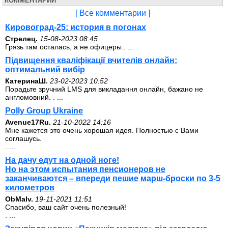
КОММЕНТАРИИ
[ Все комментарии ]
Кировоград-25: история в погонах
Стрелец.
15-08-2023 08:45
Грязь там осталась, а не офицеры.. ...
Підвищення кваліфікації вчителів онлайн:
оптимальний вибір
КатеринаШ.
23-02-2023 10:52
Порадьте зручний LMS для викладання онлайн, бажано не
англомовний. . ...
Polly Group Ukraine
Avenue17Ru.
21-10-2022 14:16
Мне кажется это очень хорошая идея. Полностью с Вами
соглашусь.
. ...
На дачу едут на одной ноге!
Но на этом испытания пенсионеров не
заканчиваются – впереди пешие марш-броски по 3-5
километров
ОbMalv.
19-11-2021 11:51
Спасибо, ваш сайт очень полезный!
. ...