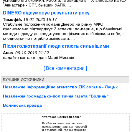
успешно его окончил. Работал в авиации в г. Ульяновске на АО
"Авиастаре - СП", бывший УАПК. ...
DINERO підсумовує результати року
Тимофій.
16-01-2020 15:17
Стабільне положення команії Дінеро на ринку МФО
красномовно підтверджує 2 аспекти: по-перше, що банківські
методи підходу до кредитування фізичних осіб віджили себе, і
їх однозначно потрібно змінювати. ...
Після голкотерапії люди стають сильнішими
Анна.
06-10-2019 21:22
надайте контактні дані Марії Миськів. ...
[ Все комментарии ]
ЛУЧШИЕ ИСТОЧНИКИ
Незалежне інформаційне агентство ZIK.com.ua - Луцьк
Незалежна громадсько-політична газета "Волинь"
Волинська правда
Что такое ВсеВести.com?
ВсеВести.com - это система
поиска региональных новостей
и объявлений, где вы сможете