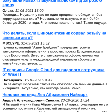
Закупівля нових «Пакунків малюка» під загрозою
зриву
Ольга.
11-05-2021 18:00
Господи... Неужели у нас не один процесс не обходится без
коррупционных схем? Нормально же выпускали эти бейби
боксы до 2020-го года. Что потом пошло не так? Такое ощуще.
...
Что делать, если шиномонтажник сорвал резьбу на
шпильке авто?
MSCLYPE.
31-03-2021 15:52
Группа компаний "Азия-Трейдинг" предлагает услуги
таможенного оформления в морских портах Владивостока и
порт Восточный. Вместе с таможенным оформлением мы
оказываем услуги международной перевозки сборных и
контейнерных грузов. ...
IT сервисы Google Cloud для рядового сотрудника
от Wise IT
Наталушко.
31-10-2020 04:47
На заметку! Полезная статья как обезопасить личные данные в
интернете. Актуально, как никогда ранее. Имхо. ...
Человек-легенда Лев Абрамович Наймарк
Андрей Александрович Снежин.
23-10-2020 17:24
Я бывший ученик Льва Абрамовича Наймарка. Благодаря ему я
успешно поступил в Харьковский авиационный институт,