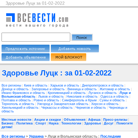
Здоровье Луцк за 01-02-2022
Здоровье Луцк : за 01-02-2022
Все регионы
|
Киев и область
|
Харьков и область
|
Днепропетровск и область
|
Донецк и область
|
Запорожье и область
|
Винница и область
|
Житомир и область
|
Ивано Франковск и область
|
Кропивницкий и область
|
Луганск и область
|
Луцк и
Волынская область
|
Львов и область
|
Николаев и область
|
Одесса и область
|
Полтава и область
|
Ровно и область
|
Симферополь и Крым
|
Сумы и область
|
Тернополь и область
|
Ужгород и Закарпатская область
|
Херсон и область
|
Хмельницкий и область
|
Черкассы и область
|
Чернигов и область
|
Черновцы и
область
Местные новости
|
Акции и скидки
|
Объявления
|
Афиша
|
Пресс-релизы
|
Бизнес
|
Политика
|
Спорт
|
Наука
|
Технологии
|
Здоровье
|
Досуг
|
Помогите
детям!
Все регионы
>
Украина
> Луцк и Волынская область :
Последние