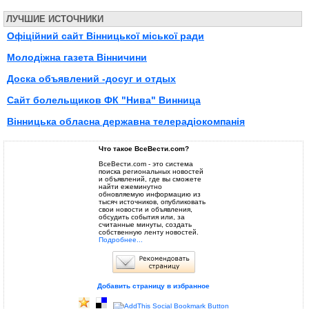
ЛУЧШИЕ ИСТОЧНИКИ
Офіційний сайт Вінницької міської ради
Молодіжна газета Вінничини
Доска объявлений -досуг и отдых
Сайт болельщиков ФК "Нива" Винница
Вінницька обласна державна телерадіокомпанія
Что такое ВсеВести.com?
ВсеВести.com - это система
поиска региональных новостей
и объявлений, где вы сможете
найти ежеминутно
обновляемую информацию из
тысяч источников, опубликовать
свои новости и объявления,
обсудить события или, за
считанные минуты, создать
собственную ленту новостей.
Подробнее...
Добавить страницу в избранное