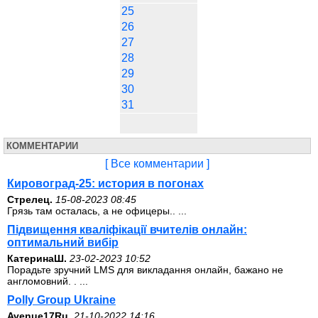
25
26
27
28
29
30
31
КОММЕНТАРИИ
[ Все комментарии ]
Кировоград-25: история в погонах
Стрелец.
15-08-2023 08:45
Грязь там осталась, а не офицеры.. ...
Підвищення кваліфікації вчителів онлайн:
оптимальний вибір
КатеринаШ.
23-02-2023 10:52
Порадьте зручний LMS для викладання онлайн, бажано не
англомовний. . ...
Polly Group Ukraine
Avenue17Ru.
21-10-2022 14:16