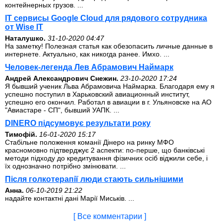
контейнерных грузов. ...
IT сервисы Google Cloud для рядового сотрудника
от Wise IT
Наталушко.
31-10-2020 04:47
На заметку! Полезная статья как обезопасить личные данные в
интернете. Актуально, как никогда ранее. Имхо. ...
Человек-легенда Лев Абрамович Наймарк
Андрей Александрович Снежин.
23-10-2020 17:24
Я бывший ученик Льва Абрамовича Наймарка. Благодаря ему я
успешно поступил в Харьковский авиационный институт,
успешно его окончил. Работал в авиации в г. Ульяновске на АО
"Авиастаре - СП", бывший УАПК. ...
DINERO підсумовує результати року
Тимофій.
16-01-2020 15:17
Стабільне положення команії Дінеро на ринку МФО
красномовно підтверджує 2 аспекти: по-перше, що банківські
методи підходу до кредитування фізичних осіб віджили себе, і
їх однозначно потрібно змінювати. ...
Після голкотерапії люди стають сильнішими
Анна.
06-10-2019 21:22
надайте контактні дані Марії Миськів. ...
[ Все комментарии ]