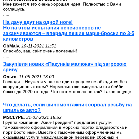
Мне кажется это очень хорошая идея. Полностью с Вами
соглашусь.
. ...
На дачу едут на одной ноге!
Но на этом испытания пенсионеров не
заканчиваются – впереди пешие марш-броски по 3-5
километров
ОbMalv.
19-11-2021 11:51
Спасибо, ваш сайт очень полезный!
. ...
Закупівля нових «Пакунків малюка» під загрозою
зриву
Ольга.
11-05-2021 18:00
Господи... Неужели у нас не один процесс не обходится без
коррупционных схем? Нормально же выпускали эти бейби
боксы до 2020-го года. Что потом пошло не так? Такое ощуще.
...
Что делать, если шиномонтажник сорвал резьбу на
шпильке авто?
MSCLYPE.
31-03-2021 15:52
Группа компаний "Азия-Трейдинг" предлагает услуги
таможенного оформления в морских портах Владивостока и
порт Восточный. Вместе с таможенным оформлением мы
оказываем услуги международной перевозки сборных и