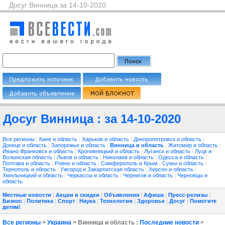
Досуг Винница за 14-10-2020
Досуг Винница : за 14-10-2020
Все регионы
|
Киев и область
|
Харьков и область
|
Днепропетровск и область
|
Донецк и область
|
Запорожье и область
|
Винница и область
|
Житомир и область
|
Ивано Франковск и область
|
Кропивницкий и область
|
Луганск и область
|
Луцк и
Волынская область
|
Львов и область
|
Николаев и область
|
Одесса и область
|
Полтава и область
|
Ровно и область
|
Симферополь и Крым
|
Сумы и область
|
Тернополь и область
|
Ужгород и Закарпатская область
|
Херсон и область
|
Хмельницкий и область
|
Черкассы и область
|
Чернигов и область
|
Черновцы и
область
Местные новости
|
Акции и скидки
|
Объявления
|
Афиша
|
Пресс-релизы
|
Бизнес
|
Политика
|
Спорт
|
Наука
|
Технологии
|
Здоровье
|
Досуг
|
Помогите
детям!
Все регионы
>
Украина
> Винница и область :
Последние новости
>