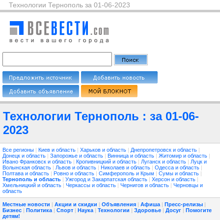
Технологии Тернополь за 01-06-2023
Технологии Тернополь : за 01-06-
2023
Все регионы
|
Киев и область
|
Харьков и область
|
Днепропетровск и область
|
Донецк и область
|
Запорожье и область
|
Винница и область
|
Житомир и область
|
Ивано Франковск и область
|
Кропивницкий и область
|
Луганск и область
|
Луцк и
Волынская область
|
Львов и область
|
Николаев и область
|
Одесса и область
|
Полтава и область
|
Ровно и область
|
Симферополь и Крым
|
Сумы и область
|
Тернополь и область
|
Ужгород и Закарпатская область
|
Херсон и область
|
Хмельницкий и область
|
Черкассы и область
|
Чернигов и область
|
Черновцы и
область
Местные новости
|
Акции и скидки
|
Объявления
|
Афиша
|
Пресс-релизы
|
Бизнес
|
Политика
|
Спорт
|
Наука
|
Технологии
|
Здоровье
|
Досуг
|
Помогите
детям!