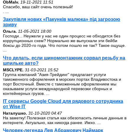
ОbMalv.
19-11-2021 11:51
Спасибо, ваш сайт очень полезный!
. ...
Закупівля нових «Пакунків малюка» під загрозою
зриву
Ольга.
11-05-2021 18:00
Господи... Неужели у нас не один процесс не обходится без
коррупционных схем? Нормально же выпускали эти бейби
боксы до 2020-го года. Что потом пошло не так? Такое ощуще.
...
Что делать, если шиномонтажник сорвал резьбу на
шпильке авто?
MSCLYPE.
31-03-2021 15:52
Группа компаний "Азия-Трейдинг" предлагает услуги
таможенного оформления в морских портах Владивостока и
порт Восточный. Вместе с таможенным оформлением мы
оказываем услуги международной перевозки сборных и
контейнерных грузов. ...
IT сервисы Google Cloud для рядового сотрудника
от Wise IT
Наталушко.
31-10-2020 04:47
На заметку! Полезная статья как обезопасить личные данные в
интернете. Актуально, как никогда ранее. Имхо. ...
Человек-легенда Лев Абрамович Наймарк