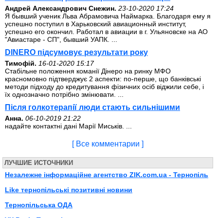
Андрей Александрович Снежин.
23-10-2020 17:24
Я бывший ученик Льва Абрамовича Наймарка. Благодаря ему я
успешно поступил в Харьковский авиационный институт,
успешно его окончил. Работал в авиации в г. Ульяновске на АО
"Авиастаре - СП", бывший УАПК. ...
DINERO підсумовує результати року
Тимофій.
16-01-2020 15:17
Стабільне положення команії Дінеро на ринку МФО
красномовно підтверджує 2 аспекти: по-перше, що банківські
методи підходу до кредитування фізичних осіб віджили себе, і
їх однозначно потрібно змінювати. ...
Після голкотерапії люди стають сильнішими
Анна.
06-10-2019 21:22
надайте контактні дані Марії Миськів. ...
[ Все комментарии ]
ЛУЧШИЕ ИСТОЧНИКИ
Незалежне інформаційне агентство ZIK.com.ua - Тернопіль
Like тернопільські позитивні новини
Тернопільська ОДА