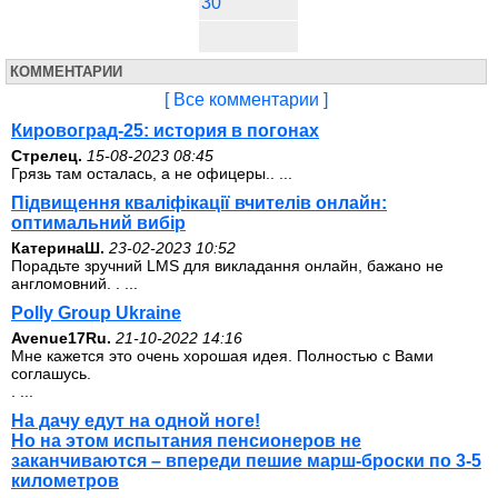
30
КОММЕНТАРИИ
[ Все комментарии ]
Кировоград-25: история в погонах
Стрелец.
15-08-2023 08:45
Грязь там осталась, а не офицеры.. ...
Підвищення кваліфікації вчителів онлайн:
оптимальний вибір
КатеринаШ.
23-02-2023 10:52
Порадьте зручний LMS для викладання онлайн, бажано не
англомовний. . ...
Polly Group Ukraine
Avenue17Ru.
21-10-2022 14:16
Мне кажется это очень хорошая идея. Полностью с Вами
соглашусь.
. ...
На дачу едут на одной ноге!
Но на этом испытания пенсионеров не
заканчиваются – впереди пешие марш-броски по 3-5
километров