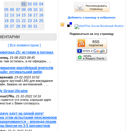
01
02
03
04
05
06
07
08
09
10
11
12
13
14
15
16
17
18
Добавить страницу в избранное
19
20
21
22
23
24
25
26
27
28
29
30
31
Подписаться на эту страницу
МЕНТАРИИ
[ Все комментарии ]
овоград-25: история в погонах
елец.
15-08-2023 08:45
зь там осталась, а не офицеры.. ...
вищення кваліфікації вчителів
лайн: оптимальний вибір
теринаШ.
23-02-2023 10:52
адьте зручний LMS для викладання
айн, бажано не англомовний. . ...
ly Group Ukraine
enue17Ru.
21-10-2022 14:16
 кажется это очень хорошая идея.
ностью с Вами соглашусь.
дачу едут на одной ноге!
 на этом испытания пенсионеров
 заканчиваются – впереди пешие
рш-броски по 3-5 километров