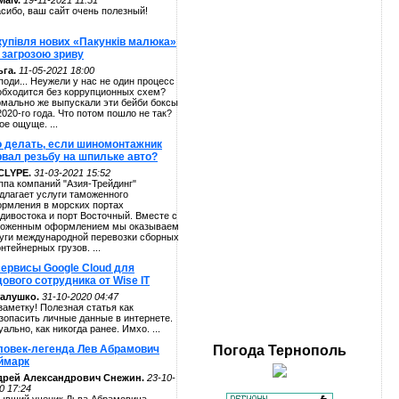
alv.
19-11-2021 11:51
сибо, ваш сайт очень полезный!
купівля нових «Пакунків малюка»
 загрозою зриву
га.
11-05-2021 18:00
поди... Неужели у нас не один процесс
обходится без коррупционных схем?
мально же выпускали эти бейби боксы
2020-го года. Что потом пошло не так?
ое ощуще. ...
о делать, если шиномонтажник
рвал резьбу на шпильке авто?
CLYPE.
31-03-2021 15:52
ппа компаний "Азия-Трейдинг"
длагает услуги таможенного
рмления в морских портах
дивостока и порт Восточный. Вместе с
оженным оформлением мы оказываем
уги международной перевозки сборных
онтейнерных грузов. ...
сервисы Google Cloud для
ового сотрудника от Wise IT
алушко.
31-10-2020 04:47
заметку! Полезная статья как
зопасить личные данные в интернете.
уально, как никогда ранее. Имхо. ...
ловек-легенда Лев Абрамович
Погода
Тернополь
ймарк
дрей Александрович Снежин.
23-10-
0 17:24