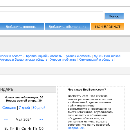
ковск и область
|
Кропивницкий и область
|
Луганск и область
|
Луцк и Волынская
Ужгород и Закарпатская область
|
Херсон и область
|
Хмельницкий и область
|
ЕНДАРЬ
Что такое ВсеВести.com?
ВсеВести.com - это система
Новых вестей сегодня: 50
поиска региональных новостей
Новых вестей вчера: 30
и объявлений, где вы сможете
найти ежеминутно
Сегодня
|
7 дней
|
30 дней
обновляемую информацию из
тысяч источников, опубликовать
свои новости и объявления,
обсудить события или, за
<<
Май 2024
>>
считанные минуты, создать
собственную ленту новостей.
Подробнее...
Вс
Пн
Вт
Ср
Чт
Пт
Сб