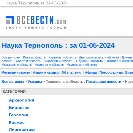
Наука Тернополь за 01-05-2024
Наука Тернополь : за 01-05-2024
Все регионы
|
Киев и область
|
Харьков и область
|
Днепропетровск и область
|
Донецк
область
|
Львов и область
|
Николаев и область
|
Одесса и область
|
Полтава и облас
Черкассы и область
|
Чернигов и область
|
Черновцы и область
Местные новости
|
Акции и скидки
|
Объявления
|
Афиша
|
Пресс-релизы
|
Бизн
Все регионы
>
Украина
> Тернополь и область :
Последние новости
> Нау
КАТЕГОРИИ
Археология
Биология
Геология
Космос
Лингвистика