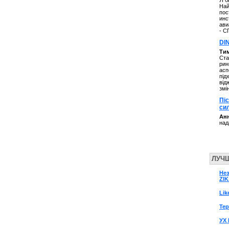
Я б
Най
пос
инс
ави
- С
DI
Ти
Ста
рин
асп
під
від
змі
Пі
си
Анн
над
ЛУЧ
Нез
ZIK
Lik
Те
УХ 