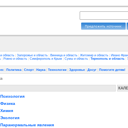
 и область
|
Запорожье и область
|
Винница и область
|
Житомир и область
|
Ивано Фран
ть
|
Ровно и область
|
Симферополь и Крым
|
Сумы и область
|
Тернополь и область
|
ес
|
Политика
|
Спорт
|
Наука
|
Технологии
|
Здоровье
|
Досуг
|
Помогите детям!
ка
КАЛ
Психология
Физика
Химия
Экология
Паранормальные явления