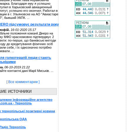
ывший ученик Льва Абрамовича
марка. Благодаря ему я успешно
тупил в Харьковский авиационный
титут, успешно его окончил. Работал в
ации в г. Ульяновске на АО "Авиастаре
П", бывший УАПК. ...
NERO підсумовує результати року
мофій.
16-01-2020 15:17
більне положення команії Дінеро на
ку МФО красномовно підтверджує 2
екти: по-перше, що банківські методи
ходу до кредитування фізичних осіб
жили себе, і їх однозначно потрібно
нювати. ...
сля голкотерапії люди стають
льнішими
а.
06-10-2019 21:22
айте контактні дані Марії Миськів. ...
[ Все комментарии ]
ШИЕ ИСТОЧНИКИ
алежне інформаційне агентство
.com.ua - Тернопіль
e тернопільські позитивні новини
рнопільська ОДА
Радіо Тернопіль