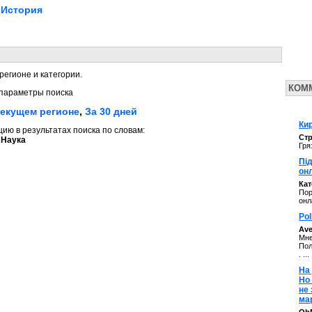
История
регионе и категории.
КОМ
параметры поиска
текущем регионе
,
За 30 дней
Кир
ю в результатах поиска по словам:
Стр
 Наука
Гря
Під
он
Ка
Пор
онл
Pol
Av
Мне
Пол
. ...
На 
Но
не
ма