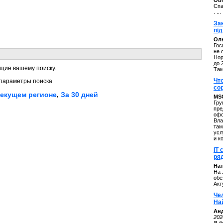
ОbM
Спа
. ...
За
під
Оль
Гос
не 
Нор
до 
щие вашему поиску.
Так
Чт
параметры поиска
со
текущем регионе
,
За 30 дней
MS
Гру
пре
офо
Вла
там
усл
и к
IT 
ряд
Нат
На 
обе
Акт
Че
На
Ан
202