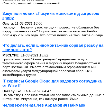
Спасибо, ваш сайт очень полезный!
. ...
Закупівля нових «Пакунків малюка» під загрозою
зриву
Ольга.
11-05-2021 18:00
Господи... Неужели у нас не один процесс не обходится без
коррупционных схем? Нормально же выпускали эти бейби
боксы до 2020-го года. Что потом пошло не так? Такое ощуще.
...
Что делать, если шиномонтажник сорвал резьбу на
шпильке авто?
MSCLYPE.
31-03-2021 15:52
Группа компаний "Азия-Трейдинг" предлагает услуги
таможенного оформления в морских портах Владивостока и
порт Восточный. Вместе с таможенным оформлением мы
оказываем услуги международной перевозки сборных и
контейнерных грузов. ...
IT сервисы Google Cloud для рядового сотрудника
от Wise IT
Наталушко.
31-10-2020 04:47
На заметку! Полезная статья как обезопасить личные данные в
интернете. Актуально, как никогда ранее. Имхо. ...
Человек-легенда Лев Абрамович Наймарк