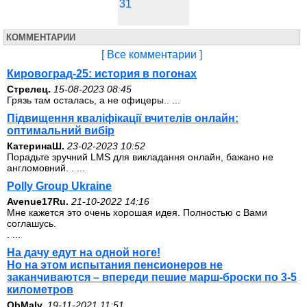
31
КОММЕНТАРИИ
[ Все комментарии ]
Кировоград-25: история в погонах
Стрелец.
15-08-2023 08:45
Грязь там осталась, а не офицеры.. ...
Підвищення кваліфікації вчителів онлайн:
оптимальний вибір
КатеринаШ.
23-02-2023 10:52
Порадьте зручний LMS для викладання онлайн, бажано не
англомовний. . ...
Polly Group Ukraine
Avenue17Ru.
21-10-2022 14:16
Мне кажется это очень хорошая идея. Полностью с Вами
соглашусь.
. ...
На дачу едут на одной ноге!
Но на этом испытания пенсионеров не
заканчиваются – впереди пешие марш-броски по 3-5
километров
ОbMalv.
19-11-2021 11:51