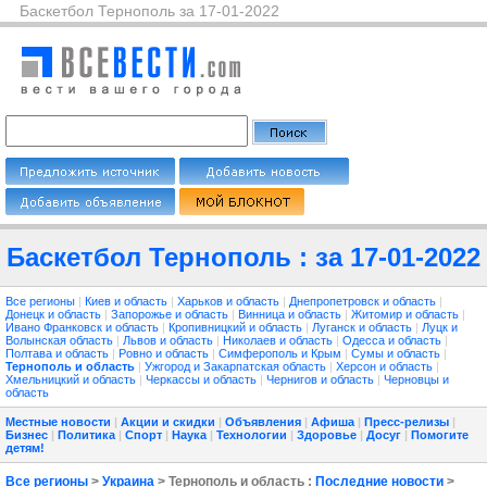
Баскетбол Тернополь за 17-01-2022
Баскетбол Тернополь : за 17-01-2022
Все регионы
|
Киев и область
|
Харьков и область
|
Днепропетровск и область
|
Донецк и область
|
Запорожье и область
|
Винница и область
|
Житомир и область
|
Ивано Франковск и область
|
Кропивницкий и область
|
Луганск и область
|
Луцк и
Волынская область
|
Львов и область
|
Николаев и область
|
Одесса и область
|
Полтава и область
|
Ровно и область
|
Симферополь и Крым
|
Сумы и область
|
Тернополь и область
|
Ужгород и Закарпатская область
|
Херсон и область
|
Хмельницкий и область
|
Черкассы и область
|
Чернигов и область
|
Черновцы и
область
Местные новости
|
Акции и скидки
|
Объявления
|
Афиша
|
Пресс-релизы
|
Бизнес
|
Политика
|
Спорт
|
Наука
|
Технологии
|
Здоровье
|
Досуг
|
Помогите
детям!
Все регионы
>
Украина
> Тернополь и область :
Последние новости
>