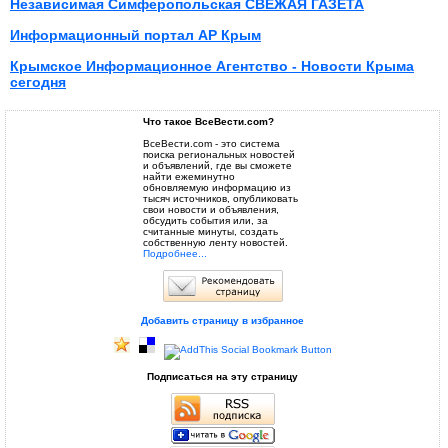
Независимая Симферопольская СВЕЖАЯ ГАЗЕТА
Информационный портал АР Крым
Крымское Информационное Агентство - Новости Крыма
сегодня
Что такое ВсеВести.com?
ВсеВести.com - это система
поиска региональных новостей
и объявлений, где вы сможете
найти ежеминутно
обновляемую информацию из
тысяч источников, опубликовать
свои новости и объявления,
обсудить события или, за
считанные минуты, создать
собственную ленту новостей.
Подробнее...
Добавить страницу в избранное
Подписаться на эту страницу