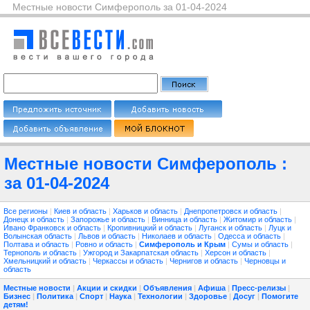
Местные новости Симферополь за 01-04-2024
Местные новости Симферополь :
за 01-04-2024
Все регионы
|
Киев и область
|
Харьков и область
|
Днепропетровск и область
|
Донецк и область
|
Запорожье и область
|
Винница и область
|
Житомир и область
|
Ивано Франковск и область
|
Кропивницкий и область
|
Луганск и область
|
Луцк и
Волынская область
|
Львов и область
|
Николаев и область
|
Одесса и область
|
Полтава и область
|
Ровно и область
|
Симферополь и Крым
|
Сумы и область
|
Тернополь и область
|
Ужгород и Закарпатская область
|
Херсон и область
|
Хмельницкий и область
|
Черкассы и область
|
Чернигов и область
|
Черновцы и
область
Местные новости
|
Акции и скидки
|
Объявления
|
Афиша
|
Пресс-релизы
|
Бизнес
|
Политика
|
Спорт
|
Наука
|
Технологии
|
Здоровье
|
Досуг
|
Помогите
детям!