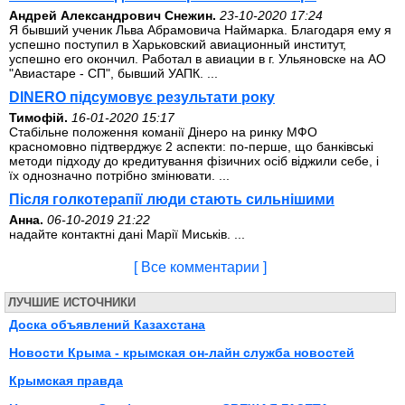
Андрей Александрович Снежин.
23-10-2020 17:24
Я бывший ученик Льва Абрамовича Наймарка. Благодаря ему я
успешно поступил в Харьковский авиационный институт,
успешно его окончил. Работал в авиации в г. Ульяновске на АО
"Авиастаре - СП", бывший УАПК. ...
DINERO підсумовує результати року
Тимофій.
16-01-2020 15:17
Стабільне положення команії Дінеро на ринку МФО
красномовно підтверджує 2 аспекти: по-перше, що банківські
методи підходу до кредитування фізичних осіб віджили себе, і
їх однозначно потрібно змінювати. ...
Після голкотерапії люди стають сильнішими
Анна.
06-10-2019 21:22
надайте контактні дані Марії Миськів. ...
[ Все комментарии ]
ЛУЧШИЕ ИСТОЧНИКИ
Доска объявлений Казахстана
Новости Крыма - крымская он-лайн служба новостей
Крымская правда