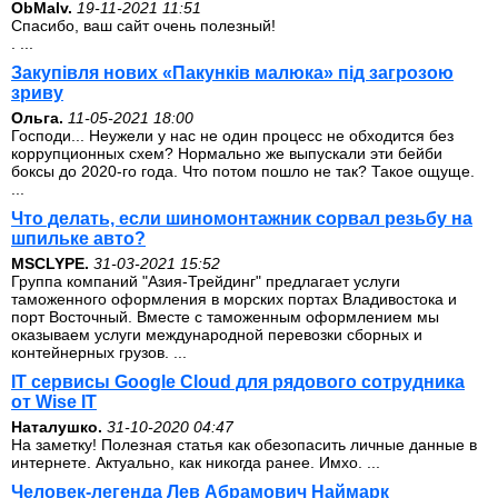
ОbMalv.
19-11-2021 11:51
Спасибо, ваш сайт очень полезный!
. ...
Закупівля нових «Пакунків малюка» під загрозою
зриву
Ольга.
11-05-2021 18:00
Господи... Неужели у нас не один процесс не обходится без
коррупционных схем? Нормально же выпускали эти бейби
боксы до 2020-го года. Что потом пошло не так? Такое ощуще.
...
Что делать, если шиномонтажник сорвал резьбу на
шпильке авто?
MSCLYPE.
31-03-2021 15:52
Группа компаний "Азия-Трейдинг" предлагает услуги
таможенного оформления в морских портах Владивостока и
порт Восточный. Вместе с таможенным оформлением мы
оказываем услуги международной перевозки сборных и
контейнерных грузов. ...
IT сервисы Google Cloud для рядового сотрудника
от Wise IT
Наталушко.
31-10-2020 04:47
На заметку! Полезная статья как обезопасить личные данные в
интернете. Актуально, как никогда ранее. Имхо. ...
Человек-легенда Лев Абрамович Наймарк