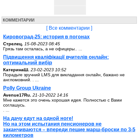
КОММЕНТАРИИ
[ Все комментарии ]
Кировоград-25: история в погонах
Стрелец.
15-08-2023 08:45
Грязь там осталась, а не офицеры.. ...
Підвищення кваліфікації вчителів онлайн:
оптимальний вибір
КатеринаШ.
23-02-2023 10:52
Порадьте зручний LMS для викладання онлайн, бажано не
англомовний. . ...
Polly Group Ukraine
Avenue17Ru.
21-10-2022 14:16
Мне кажется это очень хорошая идея. Полностью с Вами
соглашусь.
. ...
На дачу едут на одной ноге!
Но на этом испытания пенсионеров не
заканчиваются – впереди пешие марш-броски по 3-5
километров