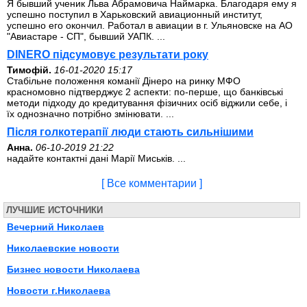
Я бывший ученик Льва Абрамовича Наймарка. Благодаря ему я
успешно поступил в Харьковский авиационный институт,
успешно его окончил. Работал в авиации в г. Ульяновске на АО
"Авиастаре - СП", бывший УАПК. ...
DINERO підсумовує результати року
Тимофій.
16-01-2020 15:17
Стабільне положення команії Дінеро на ринку МФО
красномовно підтверджує 2 аспекти: по-перше, що банківські
методи підходу до кредитування фізичних осіб віджили себе, і
їх однозначно потрібно змінювати. ...
Після голкотерапії люди стають сильнішими
Анна.
06-10-2019 21:22
надайте контактні дані Марії Миськів. ...
[ Все комментарии ]
ЛУЧШИЕ ИСТОЧНИКИ
Вечерний Николаев
Николаевские новости
Бизнес новости Николаева
Новости г.Николаева