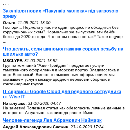
. ...
Закупівля нових «Пакунків малюка» під загрозою
зриву
Ольга.
11-05-2021 18:00
Господи... Неужели у нас не один процесс не обходится без
коррупционных схем? Нормально же выпускали эти бейби
боксы до 2020-го года. Что потом пошло не так? Такое ощуще.
...
Что делать, если шиномонтажник сорвал резьбу на
шпильке авто?
MSCLYPE.
31-03-2021 15:52
Группа компаний "Азия-Трейдинг" предлагает услуги
таможенного оформления в морских портах Владивостока и
порт Восточный. Вместе с таможенным оформлением мы
оказываем услуги международной перевозки сборных и
контейнерных грузов. ...
IT сервисы Google Cloud для рядового сотрудника
от Wise IT
Наталушко.
31-10-2020 04:47
На заметку! Полезная статья как обезопасить личные данные в
интернете. Актуально, как никогда ранее. Имхо. ...
Человек-легенда Лев Абрамович Наймарк
Андрей Александрович Снежин.
23-10-2020 17:24