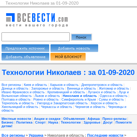
Технологии Николаев за 01-09-2020
Технологии Николаев : за 01-09-2020
Все регионы
|
Киев и область
|
Харьков и область
|
Днепропетровск и область
|
Донецк и область
|
Запорожье и область
|
Винница и область
|
Житомир и область
|
Ивано Франковск и область
|
Кропивницкий и область
|
Луганск и область
|
Луцк и
Волынская область
|
Львов и область
|
Николаев и область
|
Одесса и область
|
Полтава и область
|
Ровно и область
|
Симферополь и Крым
|
Сумы и область
|
Тернополь и область
|
Ужгород и Закарпатская область
|
Херсон и область
|
Хмельницкий и область
|
Черкассы и область
|
Чернигов и область
|
Черновцы и
область
Местные новости
|
Акции и скидки
|
Объявления
|
Афиша
|
Пресс-релизы
|
Бизнес
|
Политика
|
Спорт
|
Наука
|
Технологии
|
Здоровье
|
Досуг
|
Помогите
детям!
Все регионы
>
Украина
> Николаев и область :
Последние новости
>