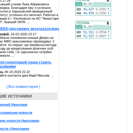
0 17:24
ывший ученик Льва Абрамовича
марка. Благодаря ему я успешно
тупил в Харьковский авиационный
титут, успешно его окончил. Работал в
ации в г. Ульяновске на АО "Авиастаре
П", бывший УАПК. ...
NERO підсумовує результати року
мофій.
16-01-2020 15:17
більне положення команії Дінеро на
ку МФО красномовно підтверджує 2
екти: по-перше, що банківські методи
ходу до кредитування фізичних осіб
жили себе, і їх однозначно потрібно
нювати. ...
сля голкотерапії люди стають
льнішими
а.
06-10-2019 21:22
айте контактні дані Марії Миськів. ...
[ Все комментарии ]
ШИЕ ИСТОЧНИКИ
черний Николаев
колаевские новости
нес новости Николаева
ости г.Николаева