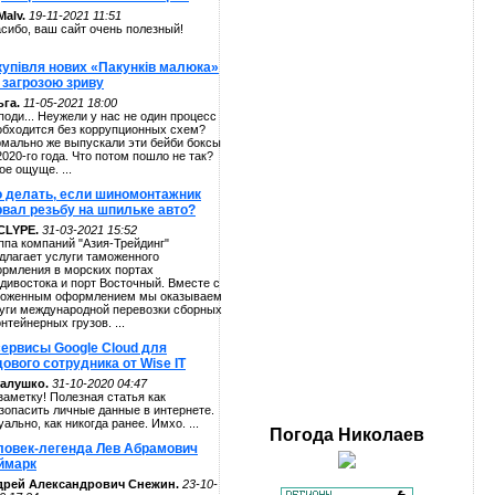
alv.
19-11-2021 11:51
сибо, ваш сайт очень полезный!
купівля нових «Пакунків малюка»
 загрозою зриву
га.
11-05-2021 18:00
поди... Неужели у нас не один процесс
обходится без коррупционных схем?
мально же выпускали эти бейби боксы
2020-го года. Что потом пошло не так?
ое ощуще. ...
о делать, если шиномонтажник
рвал резьбу на шпильке авто?
CLYPE.
31-03-2021 15:52
ппа компаний "Азия-Трейдинг"
длагает услуги таможенного
рмления в морских портах
дивостока и порт Восточный. Вместе с
оженным оформлением мы оказываем
уги международной перевозки сборных
онтейнерных грузов. ...
сервисы Google Cloud для
ового сотрудника от Wise IT
алушко.
31-10-2020 04:47
заметку! Полезная статья как
зопасить личные данные в интернете.
уально, как никогда ранее. Имхо. ...
Погода
Николаев
ловек-легенда Лев Абрамович
ймарк
дрей Александрович Снежин.
23-10-