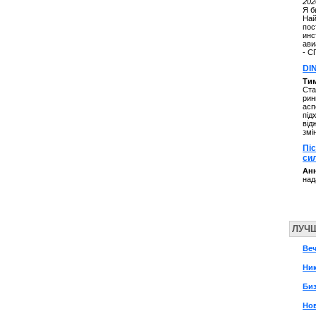
202
Я б
Най
пос
инс
ави
- С
DI
Ти
Ста
рин
асп
під
від
змі
Пі
си
Анн
над
ЛУЧ
Ве
Ни
Биз
Нов