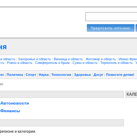
ня
 и область
|
Запорожье и область
|
Винница и область
|
Житомир и область
|
Ивано Фран
сть
|
Ровно и область
|
Симферополь и Крым
|
Сумы и область
|
Тернополь и область
|
ес
|
Политика
|
Спорт
|
Наука
|
Технологии
|
Здоровье
|
Досуг
|
Помогите детям!
ес
КАЛ
Автоновости
Финансы
регионе и категории.