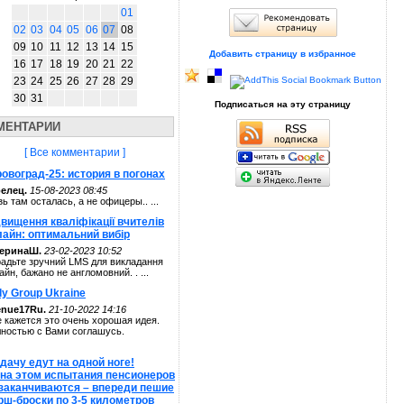
01
02
03
04
05
06
07
08
09
10
11
12
13
14
15
Добавить страницу в избранное
16
17
18
19
20
21
22
23
24
25
26
27
28
29
30
31
Подписаться на эту страницу
МЕНТАРИИ
[ Все комментарии ]
овоград-25: история в погонах
елец.
15-08-2023 08:45
зь там осталась, а не офицеры.. ...
вищення кваліфікації вчителів
лайн: оптимальний вибір
теринаШ.
23-02-2023 10:52
адьте зручний LMS для викладання
айн, бажано не англомовний. . ...
ly Group Ukraine
enue17Ru.
21-10-2022 14:16
 кажется это очень хорошая идея.
ностью с Вами соглашусь.
дачу едут на одной ноге!
 на этом испытания пенсионеров
 заканчиваются – впереди пешие
рш-броски по 3-5 километров