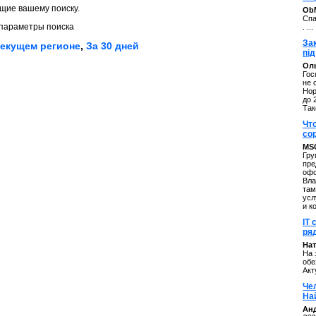
щие вашему поиску.
ОbM
Спа
параметры поиска
. ...
За
текущем регионе
,
За 30 дней
під
Оль
Гос
не 
Нор
до 
Так
Чт
со
MS
Гру
пре
офо
Вла
там
усл
и к
IT 
ряд
Нат
На 
обе
Акт
Че
На
Ан