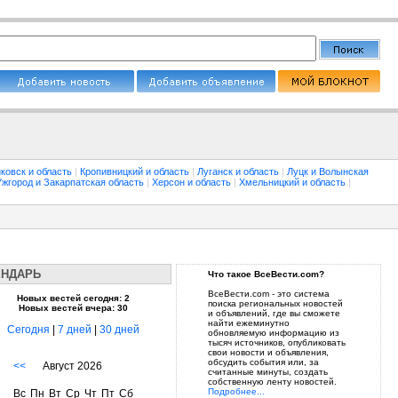
ковск и область
|
Кропивницкий и область
|
Луганск и область
|
Луцк и Волынская
Ужгород и Закарпатская область
|
Херсон и область
|
Хмельницкий и область
|
ЕНДАРЬ
Что такое ВсеВести.com?
ВсеВести.com - это система
Новых вестей сегодня: 2
поиска региональных новостей
Новых вестей вчера: 30
и объявлений, где вы сможете
найти ежеминутно
Сегодня
|
7 дней
|
30 дней
обновляемую информацию из
тысяч источников, опубликовать
свои новости и объявления,
обсудить события или, за
<<
Август 2026
считанные минуты, создать
собственную ленту новостей.
Подробнее...
Вс
Пн
Вт
Ср
Чт
Пт
Сб