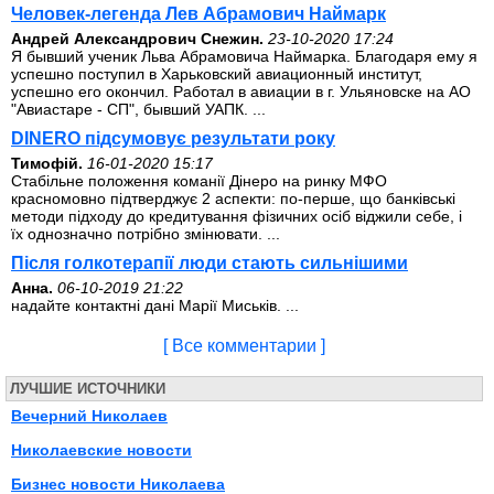
Человек-легенда Лев Абрамович Наймарк
Андрей Александрович Снежин.
23-10-2020 17:24
Я бывший ученик Льва Абрамовича Наймарка. Благодаря ему я
успешно поступил в Харьковский авиационный институт,
успешно его окончил. Работал в авиации в г. Ульяновске на АО
"Авиастаре - СП", бывший УАПК. ...
DINERO підсумовує результати року
Тимофій.
16-01-2020 15:17
Стабільне положення команії Дінеро на ринку МФО
красномовно підтверджує 2 аспекти: по-перше, що банківські
методи підходу до кредитування фізичних осіб віджили себе, і
їх однозначно потрібно змінювати. ...
Після голкотерапії люди стають сильнішими
Анна.
06-10-2019 21:22
надайте контактні дані Марії Миськів. ...
[ Все комментарии ]
ЛУЧШИЕ ИСТОЧНИКИ
Вечерний Николаев
Николаевские новости
Бизнес новости Николаева