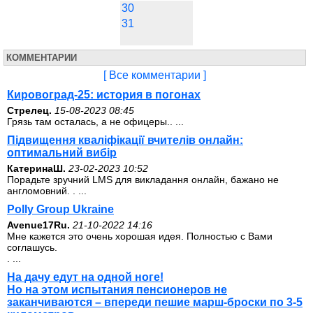
30
31
КОММЕНТАРИИ
[ Все комментарии ]
Кировоград-25: история в погонах
Стрелец.
15-08-2023 08:45
Грязь там осталась, а не офицеры.. ...
Підвищення кваліфікації вчителів онлайн:
оптимальний вибір
КатеринаШ.
23-02-2023 10:52
Порадьте зручний LMS для викладання онлайн, бажано не
англомовний. . ...
Polly Group Ukraine
Avenue17Ru.
21-10-2022 14:16
Мне кажется это очень хорошая идея. Полностью с Вами
соглашусь.
. ...
На дачу едут на одной ноге!
Но на этом испытания пенсионеров не
заканчиваются – впереди пешие марш-броски по 3-5