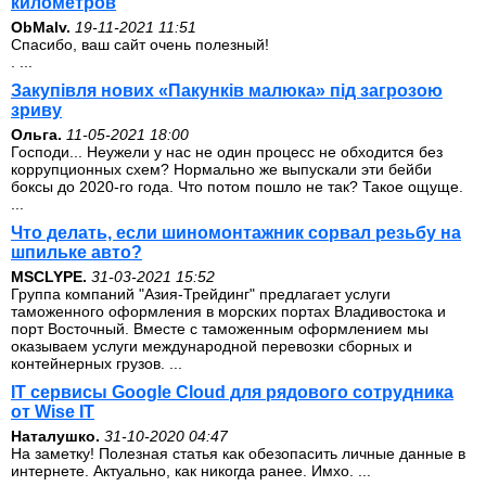
километров
ОbMalv.
19-11-2021 11:51
Спасибо, ваш сайт очень полезный!
. ...
Закупівля нових «Пакунків малюка» під загрозою
зриву
Ольга.
11-05-2021 18:00
Господи... Неужели у нас не один процесс не обходится без
коррупционных схем? Нормально же выпускали эти бейби
боксы до 2020-го года. Что потом пошло не так? Такое ощуще.
...
Что делать, если шиномонтажник сорвал резьбу на
шпильке авто?
MSCLYPE.
31-03-2021 15:52
Группа компаний "Азия-Трейдинг" предлагает услуги
таможенного оформления в морских портах Владивостока и
порт Восточный. Вместе с таможенным оформлением мы
оказываем услуги международной перевозки сборных и
контейнерных грузов. ...
IT сервисы Google Cloud для рядового сотрудника
от Wise IT
Наталушко.
31-10-2020 04:47
На заметку! Полезная статья как обезопасить личные данные в
интернете. Актуально, как никогда ранее. Имхо. ...