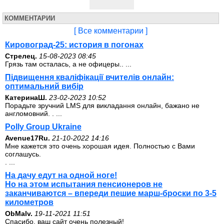
КОММЕНТАРИИ
[ Все комментарии ]
Кировоград-25: история в погонах
Стрелец.
15-08-2023 08:45
Грязь там осталась, а не офицеры.. ...
Підвищення кваліфікації вчителів онлайн:
оптимальний вибір
КатеринаШ.
23-02-2023 10:52
Порадьте зручний LMS для викладання онлайн, бажано не
англомовний. . ...
Polly Group Ukraine
Avenue17Ru.
21-10-2022 14:16
Мне кажется это очень хорошая идея. Полностью с Вами
соглашусь.
. ...
На дачу едут на одной ноге!
Но на этом испытания пенсионеров не
заканчиваются – впереди пешие марш-броски по 3-5
километров
ОbMalv.
19-11-2021 11:51
Спасибо, ваш сайт очень полезный!