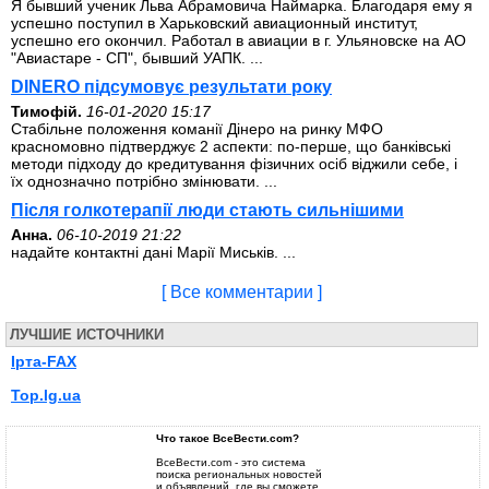
Я бывший ученик Льва Абрамовича Наймарка. Благодаря ему я
успешно поступил в Харьковский авиационный институт,
успешно его окончил. Работал в авиации в г. Ульяновске на АО
"Авиастаре - СП", бывший УАПК. ...
DINERO підсумовує результати року
Тимофій.
16-01-2020 15:17
Стабільне положення команії Дінеро на ринку МФО
красномовно підтверджує 2 аспекти: по-перше, що банківські
методи підходу до кредитування фізичних осіб віджили себе, і
їх однозначно потрібно змінювати. ...
Після голкотерапії люди стають сильнішими
Анна.
06-10-2019 21:22
надайте контактні дані Марії Миськів. ...
[ Все комментарии ]
ЛУЧШИЕ ИСТОЧНИКИ
Ірта-FAX
Top.lg.ua
Что такое ВсеВести.com?
ВсеВести.com - это система
поиска региональных новостей
и объявлений, где вы сможете