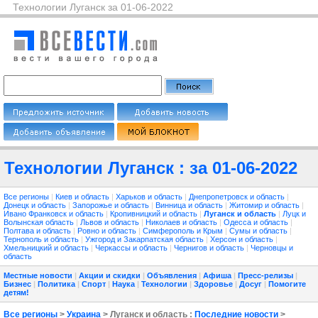
Технологии Луганск за 01-06-2022
Технологии Луганск : за 01-06-2022
Все регионы
|
Киев и область
|
Харьков и область
|
Днепропетровск и область
|
Донецк и область
|
Запорожье и область
|
Винница и область
|
Житомир и область
|
Ивано Франковск и область
|
Кропивницкий и область
|
Луганск и область
|
Луцк и
Волынская область
|
Львов и область
|
Николаев и область
|
Одесса и область
|
Полтава и область
|
Ровно и область
|
Симферополь и Крым
|
Сумы и область
|
Тернополь и область
|
Ужгород и Закарпатская область
|
Херсон и область
|
Хмельницкий и область
|
Черкассы и область
|
Чернигов и область
|
Черновцы и
область
Местные новости
|
Акции и скидки
|
Объявления
|
Афиша
|
Пресс-релизы
|
Бизнес
|
Политика
|
Спорт
|
Наука
|
Технологии
|
Здоровье
|
Досуг
|
Помогите
детям!
Все регионы
>
Украина
> Луганск и область :
Последние новости
>