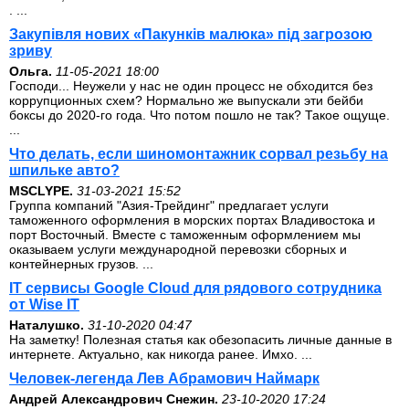
. ...
Закупівля нових «Пакунків малюка» під загрозою
зриву
Ольга.
11-05-2021 18:00
Господи... Неужели у нас не один процесс не обходится без
коррупционных схем? Нормально же выпускали эти бейби
боксы до 2020-го года. Что потом пошло не так? Такое ощуще.
...
Что делать, если шиномонтажник сорвал резьбу на
шпильке авто?
MSCLYPE.
31-03-2021 15:52
Группа компаний "Азия-Трейдинг" предлагает услуги
таможенного оформления в морских портах Владивостока и
порт Восточный. Вместе с таможенным оформлением мы
оказываем услуги международной перевозки сборных и
контейнерных грузов. ...
IT сервисы Google Cloud для рядового сотрудника
от Wise IT
Наталушко.
31-10-2020 04:47
На заметку! Полезная статья как обезопасить личные данные в
интернете. Актуально, как никогда ранее. Имхо. ...
Человек-легенда Лев Абрамович Наймарк
Андрей Александрович Снежин.
23-10-2020 17:24