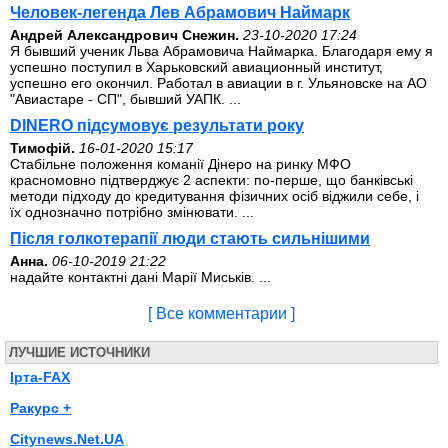
Человек-легенда Лев Абрамович Наймарк
Андрей Александрович Снежин.
23-10-2020 17:24
Я бывший ученик Льва Абрамовича Наймарка. Благодаря ему я
успешно поступил в Харьковский авиационный институт,
успешно его окончил. Работал в авиации в г. Ульяновске на АО
"Авиастаре - СП", бывший УАПК. ...
DINERO підсумовує результати року
Тимофій.
16-01-2020 15:17
Стабільне положення команії Дінеро на ринку МФО
красномовно підтверджує 2 аспекти: по-перше, що банківські
методи підходу до кредитування фізичних осіб віджили себе, і
їх однозначно потрібно змінювати. ...
Після голкотерапії люди стають сильнішими
Анна.
06-10-2019 21:22
надайте контактні дані Марії Миськів. ...
[ Все комментарии ]
ЛУЧШИЕ ИСТОЧНИКИ
Ірта-FAX
Ракурс +
Citynews.Net.UA