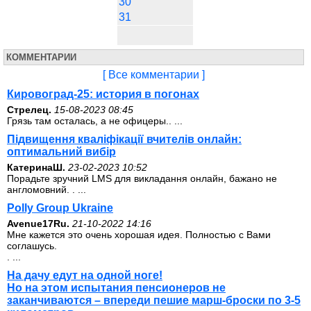
30
31
КОММЕНТАРИИ
[ Все комментарии ]
Кировоград-25: история в погонах
Стрелец.
15-08-2023 08:45
Грязь там осталась, а не офицеры.. ...
Підвищення кваліфікації вчителів онлайн:
оптимальний вибір
КатеринаШ.
23-02-2023 10:52
Порадьте зручний LMS для викладання онлайн, бажано не
англомовний. . ...
Polly Group Ukraine
Avenue17Ru.
21-10-2022 14:16
Мне кажется это очень хорошая идея. Полностью с Вами
соглашусь.
. ...
На дачу едут на одной ноге!
Но на этом испытания пенсионеров не
заканчиваются – впереди пешие марш-броски по 3-5