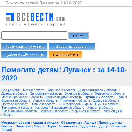
Помогите детям! Луганск за 14-10-2020
Помогите детям! Луганск : за 14-10-
2020
Все регионы
|
Киев и область
|
Харьков и область
|
Днепропетровск и область
|
Донецк и область
|
Запорожье и область
|
Винница и область
|
Житомир и область
|
Ивано Франковск и область
|
Кропивницкий и область
|
Луганск и область
|
Луцк и
Волынская область
|
Львов и область
|
Николаев и область
|
Одесса и область
|
Полтава и область
|
Ровно и область
|
Симферополь и Крым
|
Сумы и область
|
Тернополь и область
|
Ужгород и Закарпатская область
|
Херсон и область
|
Хмельницкий и область
|
Черкассы и область
|
Чернигов и область
|
Черновцы и
область
Местные новости
|
Акции и скидки
|
Объявления
|
Афиша
|
Пресс-релизы
|
Бизнес
|
Политика
|
Спорт
|
Наука
|
Технологии
|
Здоровье
|
Досуг
|
Помогите
детям!