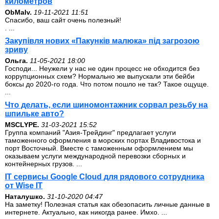
километров
ОbMalv.
19-11-2021 11:51
Спасибо, ваш сайт очень полезный!
. ...
Закупівля нових «Пакунків малюка» під загрозою
зриву
Ольга.
11-05-2021 18:00
Господи... Неужели у нас не один процесс не обходится без
коррупционных схем? Нормально же выпускали эти бейби
боксы до 2020-го года. Что потом пошло не так? Такое ощуще.
...
Что делать, если шиномонтажник сорвал резьбу на
шпильке авто?
MSCLYPE.
31-03-2021 15:52
Группа компаний "Азия-Трейдинг" предлагает услуги
таможенного оформления в морских портах Владивостока и
порт Восточный. Вместе с таможенным оформлением мы
оказываем услуги международной перевозки сборных и
контейнерных грузов. ...
IT сервисы Google Cloud для рядового сотрудника
от Wise IT
Наталушко.
31-10-2020 04:47
На заметку! Полезная статья как обезопасить личные данные в
интернете. Актуально, как никогда ранее. Имхо. ...