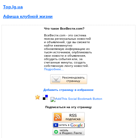
Top.lg.ua
Афиша клубной жизни
Что такое ВсеВести.com?
ВсеВести.com - это система
поиска региональных новостей
и объявлений, где вы сможете
найти ежеминутно
обновляемую информацию из
тысяч источников, опубликовать
свои новости и объявления,
обсудить события или, за
считанные минуты, создать
собственную ленту новостей.
Подробнее...
Добавить страницу в избранное
Подписаться на эту страницу