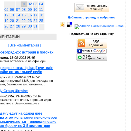
01
02
03
04
05
06
07
08
09
10
11
12
13
14
15
16
17
18
Добавить страницу в избранное
19
20
21
22
23
24
25
26
27
28
29
30
31
Подписаться на эту страницу
МЕНТАРИИ
[ Все комментарии ]
овоград-25: история в погонах
елец.
15-08-2023 08:45
зь там осталась, а не офицеры.. ...
вищення кваліфікації вчителів
лайн: оптимальний вибір
теринаШ.
23-02-2023 10:52
адьте зручний LMS для викладання
айн, бажано не англомовний. . ...
ly Group Ukraine
enue17Ru.
21-10-2022 14:16
 кажется это очень хорошая идея.
ностью с Вами соглашусь.
дачу едут на одной ноге!
 на этом испытания пенсионеров
 заканчиваются – впереди пешие
рш-броски по 3-5 километров