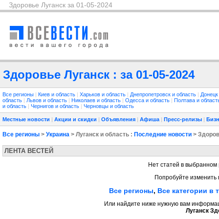
Здоровье Луганск за 01-05-2024
Здоровье Луганск : за 01-05-2024
Все регионы
|
Киев и область
|
Харьков и область
|
Днепропетровск и область
|
Донецк
область
|
Львов и область
|
Николаев и область
|
Одесса и область
|
Полтава и облас
и область
|
Чернигов и область
|
Черновцы и область
Местные новости
|
Акции и скидки
|
Объявления
|
Афиша
|
Пресс-релизы
|
Бизн
Все регионы
>
Украина
> Луганск и область :
Последние новости
> Здоро
ЛЕНТА ВЕСТЕЙ
Нет статей в выбранном 
Попробуйте изменить 
Все регионы
,
Все категории в 
Или найдите ниже нужную вам информаци
Луганск Зд