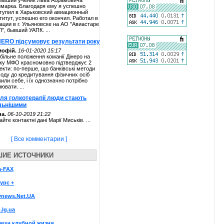
ывший ученик Льва Абрамовича
марка. Благодаря ему я успешно
тупил в Харьковский авиационный
титут, успешно его окончил. Работал в
ации в г. Ульяновске на АО "Авиастаре
П", бывший УАПК. ...
NERO підсумовує результати року
мофій.
16-01-2020 15:17
більне положення команії Дінеро на
ку МФО красномовно підтверджує 2
екти: по-перше, що банківські методи
ходу до кредитування фізичних осіб
жили себе, і їх однозначно потрібно
нювати. ...
сля голкотерапії люди стають
льнішими
а.
06-10-2019 21:22
айте контактні дані Марії Миськів. ...
[ Все комментарии ]
ШИЕ ИСТОЧНИКИ
а-FAX
урс +
ynews.Net.UA
.lg.ua
иша клубной жизни