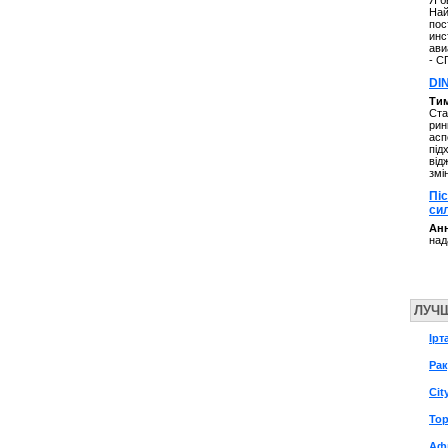
Я б
Най
пос
инс
ави
- С
DI
Ти
Ста
рин
асп
під
від
змі
Пі
си
Анн
над
ЛУЧ
Ірт
Рак
Cit
Top
Аф