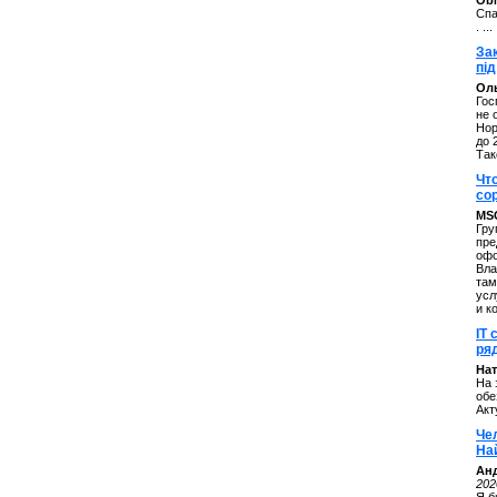
ОbM
Спа
. ...
За
під
Оль
Гос
не 
Нор
до 
Так
Чт
со
MS
Гру
пре
офо
Вла
там
усл
и к
IT 
ряд
Нат
На 
обе
Акт
Че
На
Ан
202