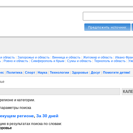
 и область
|
Запорожье и область
|
Винница и область
|
Житомир и область
|
Ивано Фран
ть
|
Ровно и область
|
Симферополь и Крым
|
Сумы и область
|
Тернополь и область
|
Уж
ес
|
Политика
|
Спорт
|
Наука
|
Технологии
|
Здоровье
|
Досуг
|
Помогите детям!
вье
КАЛ
регионе и категории.
параметры поиска
текущем регионе
,
За 30 дней
ю в результатах поиска по словам:
оровье