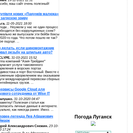
alv.
19-11-2021 11:51
сибо, ваш сайт очень полезный!
купівля нових «Пакунків малюка»
 загрозою зриву
га.
11-05-2021 18:00
поди... Неужели у нас не один процесс
обходится без коррупционных схем?
мально же выпускали эти бейби боксы
2020-го года. Что потом пошло не так?
ое ощуще. ...
о делать, если шиномонтажник
рвал резьбу на шпильке авто?
CLYPE.
31-03-2021 15:52
ппа компаний "Азия-Трейдинг"
длагает услуги таможенного
рмления в морских портах
дивостока и порт Восточный. Вместе с
оженным оформлением мы оказываем
уги международной перевозки сборных
онтейнерных грузов. ...
сервисы Google Cloud для
ового сотрудника от Wise IT
алушко.
31-10-2020 04:47
заметку! Полезная статья как
зопасить личные данные в интернете.
уально, как никогда ранее. Имхо. ...
ловек-легенда Лев Абрамович
Погода
Луганск
ймарк
дрей Александрович Снежин.
23-10-
0 17:24