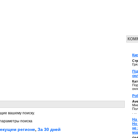
КОМ
Кир
Стр
Гря
Під
он
Ка
Пор
онл
Pol
Av
Мне
Пол
. ...
щие вашему поиску.
На 
параметры поиска
Но
не
текущем регионе
,
За 30 дней
ма