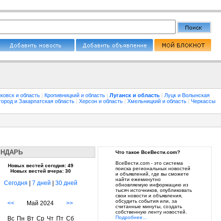
ковск и область
|
Кропивницкий и область
|
Луганск и область
|
Луцк и Волынская
город и Закарпатская область
|
Херсон и область
|
Хмельницкий и область
|
Черкассы
ЕНДАРЬ
Что такое ВсеВести.com?
ВсеВести.com - это система
Новых вестей сегодня: 49
поиска региональных новостей
Новых вестей вчера: 30
и объявлений, где вы сможете
найти ежеминутно
Сегодня
|
7 дней
|
30 дней
обновляемую информацию из
тысяч источников, опубликовать
свои новости и объявления,
обсудить события или, за
<<
Май 2024
>>
считанные минуты, создать
собственную ленту новостей.
Подробнее...
Вс
Пн
Вт
Ср
Чт
Пт
Сб