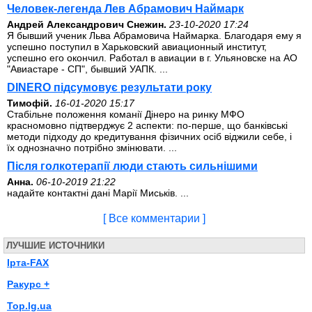
Человек-легенда Лев Абрамович Наймарк
Андрей Александрович Снежин.
23-10-2020 17:24
Я бывший ученик Льва Абрамовича Наймарка. Благодаря ему я
успешно поступил в Харьковский авиационный институт,
успешно его окончил. Работал в авиации в г. Ульяновске на АО
"Авиастаре - СП", бывший УАПК. ...
DINERO підсумовує результати року
Тимофій.
16-01-2020 15:17
Стабільне положення команії Дінеро на ринку МФО
красномовно підтверджує 2 аспекти: по-перше, що банківські
методи підходу до кредитування фізичних осіб віджили себе, і
їх однозначно потрібно змінювати. ...
Після голкотерапії люди стають сильнішими
Анна.
06-10-2019 21:22
надайте контактні дані Марії Миськів. ...
[ Все комментарии ]
ЛУЧШИЕ ИСТОЧНИКИ
Ірта-FAX
Ракурс +
Top.lg.ua