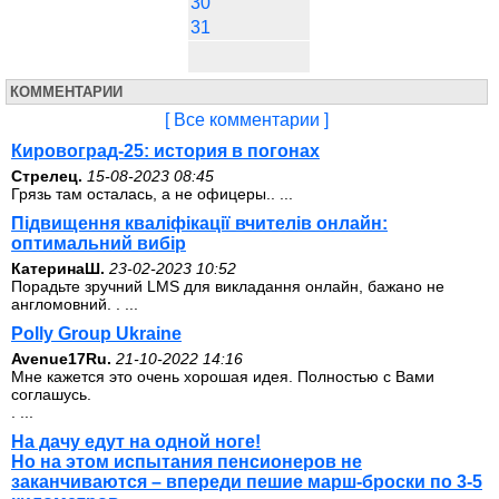
30
31
КОММЕНТАРИИ
[ Все комментарии ]
Кировоград-25: история в погонах
Стрелец.
15-08-2023 08:45
Грязь там осталась, а не офицеры.. ...
Підвищення кваліфікації вчителів онлайн:
оптимальний вибір
КатеринаШ.
23-02-2023 10:52
Порадьте зручний LMS для викладання онлайн, бажано не
англомовний. . ...
Polly Group Ukraine
Avenue17Ru.
21-10-2022 14:16
Мне кажется это очень хорошая идея. Полностью с Вами
соглашусь.
. ...
На дачу едут на одной ноге!
Но на этом испытания пенсионеров не
заканчиваются – впереди пешие марш-броски по 3-5