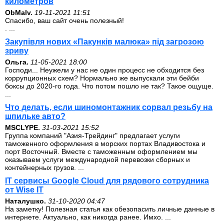
километров
ОbMalv.
19-11-2021 11:51
Спасибо, ваш сайт очень полезный!
. ...
Закупівля нових «Пакунків малюка» під загрозою
зриву
Ольга.
11-05-2021 18:00
Господи... Неужели у нас не один процесс не обходится без
коррупционных схем? Нормально же выпускали эти бейби
боксы до 2020-го года. Что потом пошло не так? Такое ощуще.
...
Что делать, если шиномонтажник сорвал резьбу на
шпильке авто?
MSCLYPE.
31-03-2021 15:52
Группа компаний "Азия-Трейдинг" предлагает услуги
таможенного оформления в морских портах Владивостока и
порт Восточный. Вместе с таможенным оформлением мы
оказываем услуги международной перевозки сборных и
контейнерных грузов. ...
IT сервисы Google Cloud для рядового сотрудника
от Wise IT
Наталушко.
31-10-2020 04:47
На заметку! Полезная статья как обезопасить личные данные в
интернете. Актуально, как никогда ранее. Имхо. ...