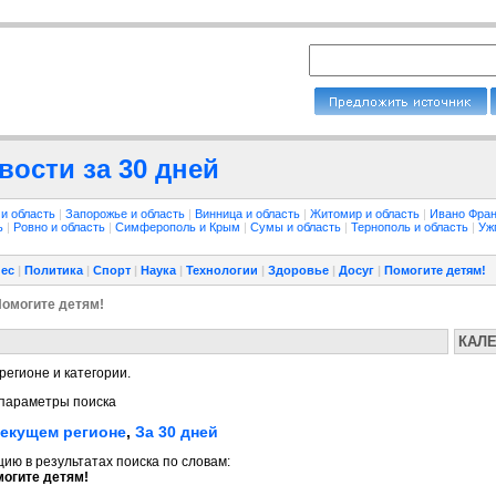
вости за 30 дней
 и область
|
Запорожье и область
|
Винница и область
|
Житомир и область
|
Ивано Фран
ть
|
Ровно и область
|
Симферополь и Крым
|
Сумы и область
|
Тернополь и область
|
Уж
ес
|
Политика
|
Спорт
|
Наука
|
Технологии
|
Здоровье
|
Досуг
|
Помогите детям!
Помогите детям!
КАЛ
регионе и категории.
параметры поиска
текущем регионе
,
За 30 дней
ю в результатах поиска по словам:
огите детям!