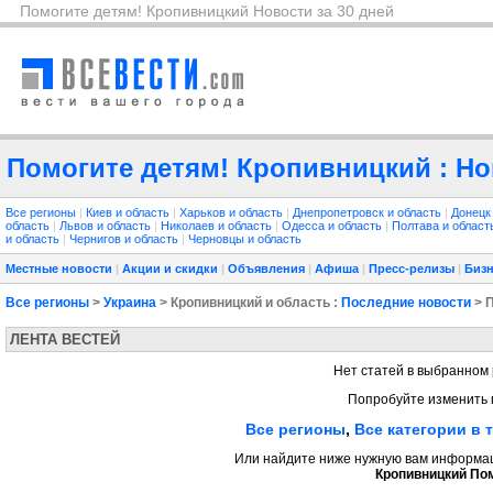
Помогите детям! Кропивницкий Новости за 30 дней
Помогите детям! Кропивницкий : Но
Все регионы
|
Киев и область
|
Харьков и область
|
Днепропетровск и область
|
Донецк
область
|
Львов и область
|
Николаев и область
|
Одесса и область
|
Полтава и облас
и область
|
Чернигов и область
|
Черновцы и область
Местные новости
|
Акции и скидки
|
Объявления
|
Афиша
|
Пресс-релизы
|
Бизн
Все регионы
>
Украина
> Кропивницкий и область :
Последние новости
> 
ЛЕНТА ВЕСТЕЙ
Нет статей в выбранном 
Попробуйте изменить 
Все регионы
,
Все категории в 
Или найдите ниже нужную вам информаци
Кропивницкий Пом