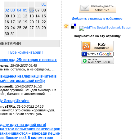
01
02
03
04
05
06
07
08
09
10
11
12
13
14
15
Добавить страницу в избранное
16
17
18
19
20
21
22
23
24
25
26
27
28
29
30
31
Подписаться на эту страницу
МЕНТАРИИ
[ Все комментарии ]
овоград-25: история в погонах
елец.
15-08-2023 08:45
зь там осталась, а не офицеры.. ...
вищення кваліфікації вчителів
лайн: оптимальний вибір
теринаШ.
23-02-2023 10:52
адьте зручний LMS для викладання
айн, бажано не англомовний. . ...
ly Group Ukraine
enue17Ru.
21-10-2022 14:16
 кажется это очень хорошая идея.
ностью с Вами соглашусь.
дачу едут на одной ноге!
 на этом испытания пенсионеров
 заканчиваются – впереди пешие
рш-броски по 3-5 километров