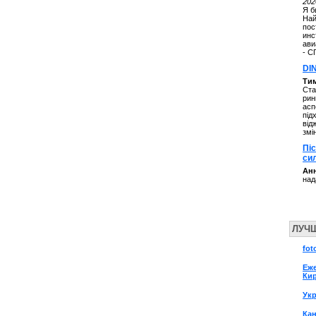
202
Я б
Най
пос
инс
ави
- С
DI
Ти
Ста
рин
асп
під
від
змі
Пі
си
Анн
над
ЛУЧ
fot
Еж
Ки
Ук
Кан