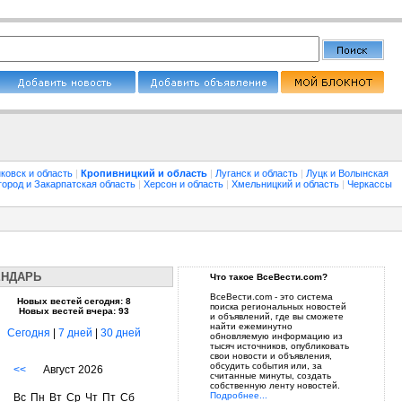
ковск и область
|
Кропивницкий и область
|
Луганск и область
|
Луцк и Волынская
город и Закарпатская область
|
Херсон и область
|
Хмельницкий и область
|
Черкассы
ЕНДАРЬ
Что такое ВсеВести.com?
ВсеВести.com - это система
Новых вестей сегодня: 8
поиска региональных новостей
Новых вестей вчера: 93
и объявлений, где вы сможете
найти ежеминутно
Сегодня
|
7 дней
|
30 дней
обновляемую информацию из
тысяч источников, опубликовать
свои новости и объявления,
обсудить события или, за
<<
Август 2026
считанные минуты, создать
собственную ленту новостей.
Подробнее...
Вс
Пн
Вт
Ср
Чт
Пт
Сб