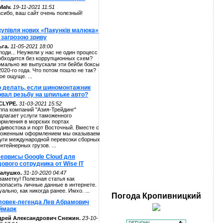
alv.
19-11-2021 11:51
сибо, ваш сайт очень полезный!
купівля нових «Пакунків малюка»
 загрозою зриву
га.
11-05-2021 18:00
поди... Неужели у нас не один процесс
обходится без коррупционных схем?
мально же выпускали эти бейби боксы
2020-го года. Что потом пошло не так?
ое ощуще. ...
о делать, если шиномонтажник
рвал резьбу на шпильке авто?
CLYPE.
31-03-2021 15:52
ппа компаний "Азия-Трейдинг"
длагает услуги таможенного
рмления в морских портах
дивостока и порт Восточный. Вместе с
оженным оформлением мы оказываем
уги международной перевозки сборных
онтейнерных грузов. ...
сервисы Google Cloud для
ового сотрудника от Wise IT
алушко.
31-10-2020 04:47
заметку! Полезная статья как
зопасить личные данные в интернете.
уально, как никогда ранее. Имхо. ...
Погода
Кропивницкий
ловек-легенда Лев Абрамович
ймарк
дрей Александрович Снежин.
23-10-