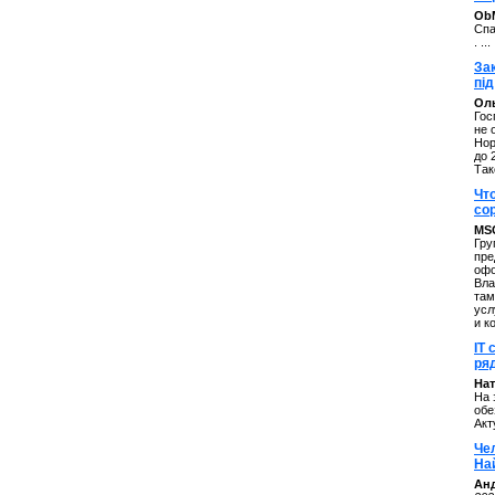
ОbM
Спа
. ...
За
під
Оль
Гос
не 
Нор
до 
Так
Чт
со
MS
Гру
пре
офо
Вла
там
усл
и к
IT 
ряд
Нат
На 
обе
Акт
Че
На
Ан