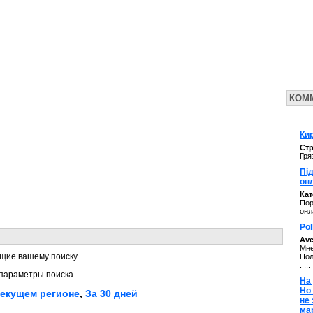
КОМ
Кир
Стр
Гря
Під
он
Ка
Пор
онл
Pol
Av
Мне
щие вашему поиску.
Пол
. ...
параметры поиска
На 
Но
текущем регионе
,
За 30 дней
не
ма