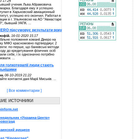
0 17:24
ывший ученик Льва Абрамовича
марка. Благодаря ему я успешно
тупил в Харьковский авиационный
титут, успешно его окончил. Работал в
ации в г. Ульяновске на АО "Авиастаре
П", бывший УАПК. ...
NERO підсумовує результати року
мофій.
16-01-2020 15:17
більне положення команії Дінеро на
ку МФО красномовно підтверджує 2
екти: по-перше, що банківські методи
ходу до кредитування фізичних осіб
жили себе, і їх однозначно потрібно
нювати. ...
сля голкотерапії люди стають
льнішими
а.
06-10-2019 21:22
айте контактні дані Марії Миськів. ...
[ Все комментарии ]
ШИЕ ИСТОЧНИКИ
oinform.net
енедельник «Украина-Центр»
ровоград
раинский аукцион
ал “Кіровоград”