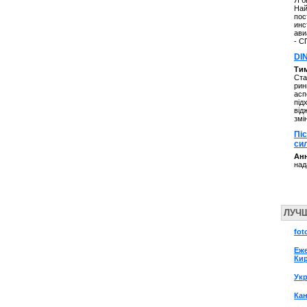
Я б
Най
пос
инс
ави
- С
DI
Ти
Ста
рин
асп
під
від
змі
Пі
си
Анн
над
ЛУЧ
fot
Еж
Ки
Ук
Кан