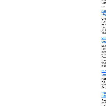
ОbM
Спа
. ...
За
під
Оль
Гос
не 
Нор
до 
Так
Чт
со
MS
Гру
пре
офо
Вла
там
усл
и к
IT 
ряд
Нат
На 
обе
Акт
Че
На
Ан
202