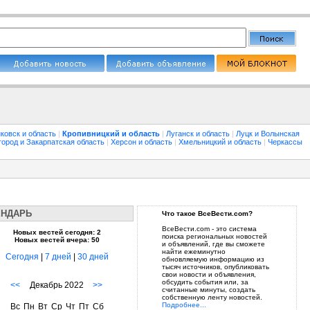
ковск и область
|
Кропивницкий и область
|
Луганск и область
|
Луцк и Волынская
город и Закарпатская область
|
Херсон и область
|
Хмельницкий и область
|
Черкассы
ЕНДАРЬ
Что такое ВсеВести.com?
ВсеВести.com - это система
Новых вестей сегодня: 2
поиска региональных новостей
Новых вестей вчера: 50
и объявлений, где вы сможете
найти ежеминутно
Сегодня
|
7 дней
|
30 дней
обновляемую информацию из
тысяч источников, опубликовать
свои новости и объявления,
обсудить события или, за
<<
Декабрь 2022
>>
считанные минуты, создать
собственную ленту новостей.
Подробнее...
Вс
Пн
Вт
Ср
Чт
Пт
Сб