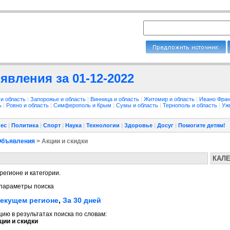
явления за 01-12-2022
 и область
|
Запорожье и область
|
Винница и область
|
Житомир и область
|
Ивано Фран
ть
|
Ровно и область
|
Симферополь и Крым
|
Сумы и область
|
Тернополь и область
|
Уж
ес
|
Политика
|
Спорт
|
Наука
|
Технологии
|
Здоровье
|
Досуг
|
Помогите детям!
Объявления
> Акции и скидки
КАЛ
регионе и категории.
параметры поиска
текущем регионе
,
За 30 дней
ю в результатах поиска по словам:
ции и скидки