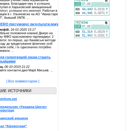
ывший ученик Льва Абрамовича
марка. Благодаря ему я успешно
тупил в Харьковский авиационный
титут, успешно его окончил. Работал в
ации в г. Ульяновске на АО "Авиастаре
П", бывший УАПК. ...
NERO підсумовує результати року
мофій.
16-01-2020 15:17
більне положення команії Дінеро на
ку МФО красномовно підтверджує 2
екти: по-перше, що банківські методи
ходу до кредитування фізичних осіб
жили себе, і їх однозначно потрібно
нювати. ...
сля голкотерапії люди стають
льнішими
а.
06-10-2019 21:22
айте контактні дані Марії Миськів. ...
[ Все комментарии ]
ШИЕ ИСТОЧНИКИ
oinform.net
енедельник «Украина-Центр»
ровоград
раинский аукцион
ал “Кіровоград”