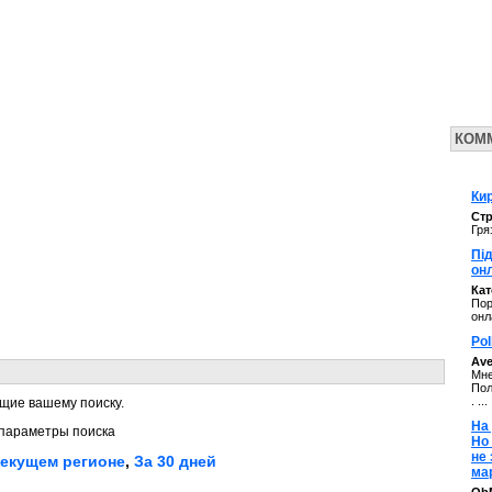
КОМ
Кир
Стр
Гря
Під
он
Ка
Пор
онл
Pol
Av
Мне
Пол
. ...
щие вашему поиску.
На 
параметры поиска
Но
не
текущем регионе
,
За 30 дней
ма