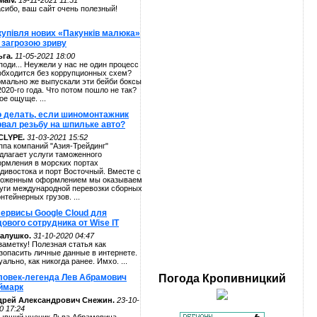
alv.
19-11-2021 11:51
сибо, ваш сайт очень полезный!
купівля нових «Пакунків малюка»
 загрозою зриву
га.
11-05-2021 18:00
поди... Неужели у нас не один процесс
обходится без коррупционных схем?
мально же выпускали эти бейби боксы
2020-го года. Что потом пошло не так?
ое ощуще. ...
о делать, если шиномонтажник
рвал резьбу на шпильке авто?
CLYPE.
31-03-2021 15:52
ппа компаний "Азия-Трейдинг"
длагает услуги таможенного
рмления в морских портах
дивостока и порт Восточный. Вместе с
оженным оформлением мы оказываем
уги международной перевозки сборных
онтейнерных грузов. ...
сервисы Google Cloud для
ового сотрудника от Wise IT
алушко.
31-10-2020 04:47
заметку! Полезная статья как
зопасить личные данные в интернете.
уально, как никогда ранее. Имхо. ...
ловек-легенда Лев Абрамович
Погода
Кропивницкий
ймарк
дрей Александрович Снежин.
23-10-
0 17:24