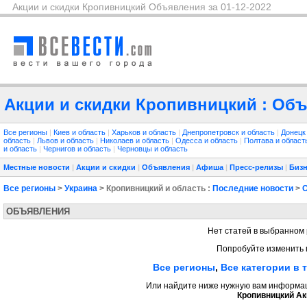
Акции и скидки Кропивницкий Объявления за 01-12-2022
Акции и скидки Кропивницкий : Объ
Все регионы
|
Киев и область
|
Харьков и область
|
Днепропетровск и область
|
Донецк
область
|
Львов и область
|
Николаев и область
|
Одесса и область
|
Полтава и облас
и область
|
Чернигов и область
|
Черновцы и область
Местные новости
|
Акции и скидки
|
Объявления
|
Афиша
|
Пресс-релизы
|
Бизн
Все регионы
>
Украина
> Кропивницкий и область :
Последние новости
>
ОБЪЯВЛЕНИЯ
Нет статей в выбранном 
Попробуйте изменить 
Все регионы
,
Все категории в 
Или найдите ниже нужную вам информаци
Кропивницкий Ак