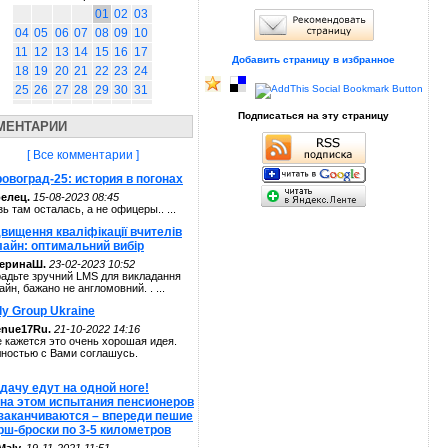
01
02
03
04
05
06
07
08
09
10
11
12
13
14
15
16
17
Добавить страницу в избранное
18
19
20
21
22
23
24
25
26
27
28
29
30
31
Подписаться на эту страницу
МЕНТАРИИ
[ Все комментарии ]
овоград-25: история в погонах
елец.
15-08-2023 08:45
зь там осталась, а не офицеры.. ...
вищення кваліфікації вчителів
лайн: оптимальний вибір
теринаШ.
23-02-2023 10:52
адьте зручний LMS для викладання
айн, бажано не англомовний. . ...
ly Group Ukraine
enue17Ru.
21-10-2022 14:16
 кажется это очень хорошая идея.
ностью с Вами соглашусь.
дачу едут на одной ноге!
 на этом испытания пенсионеров
 заканчиваются – впереди пешие
рш-броски по 3-5 километров