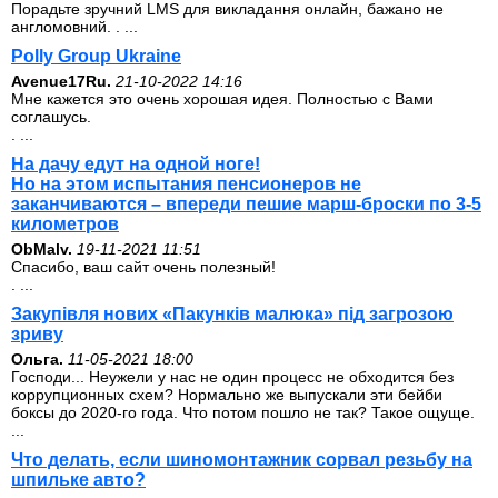
Порадьте зручний LMS для викладання онлайн, бажано не
англомовний. . ...
Polly Group Ukraine
Avenue17Ru.
21-10-2022 14:16
Мне кажется это очень хорошая идея. Полностью с Вами
соглашусь.
. ...
На дачу едут на одной ноге!
Но на этом испытания пенсионеров не
заканчиваются – впереди пешие марш-броски по 3-5
километров
ОbMalv.
19-11-2021 11:51
Спасибо, ваш сайт очень полезный!
. ...
Закупівля нових «Пакунків малюка» під загрозою
зриву
Ольга.
11-05-2021 18:00
Господи... Неужели у нас не один процесс не обходится без
коррупционных схем? Нормально же выпускали эти бейби
боксы до 2020-го года. Что потом пошло не так? Такое ощуще.
...
Что делать, если шиномонтажник сорвал резьбу на
шпильке авто?