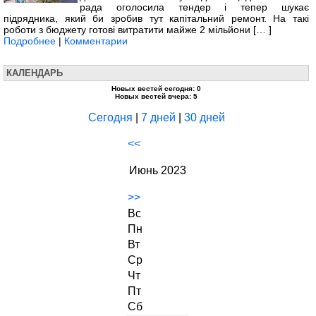
рада оголосила тендер і тепер шукає
підрядника, який би зробив тут капітальний ремонт. На такі
роботи з бюджету готові витратити майже 2 мільйони [… ]
Подробнее
|
Комментарии
КАЛЕНДАРЬ
Новых вестей сегодня: 0
Новых вестей вчера: 5
Сегодня
|
7 дней
|
30 дней
<<
Июнь 2023
>>
Вс
Пн
Вт
Ср
Чт
Пт
Сб