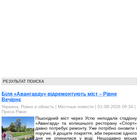
РЕЗУЛЬТАТ ПОИСКА
Біля «Авангарду» відремонтують міст – Рівне
Вечірнє
Украина, Ровно и область
|
Местные новости
| 01-08-2026 09:34 |
Преса Рівне
Пішохідний міст через Устю неподалік стадіону
«Авангард» та колишнього ресторану «Спорт»
давно потребує ремонту. Уже потрібно оновити і
поручні, й дощате покриття, аби перехожі одного
дня не опинилися у воді. Нещодавно міська