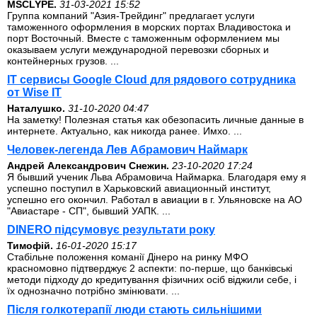
MSCLYPE.
31-03-2021 15:52
Группа компаний "Азия-Трейдинг" предлагает услуги
таможенного оформления в морских портах Владивостока и
порт Восточный. Вместе с таможенным оформлением мы
оказываем услуги международной перевозки сборных и
контейнерных грузов. ...
IT сервисы Google Cloud для рядового сотрудника
от Wise IT
Наталушко.
31-10-2020 04:47
На заметку! Полезная статья как обезопасить личные данные в
интернете. Актуально, как никогда ранее. Имхо. ...
Человек-легенда Лев Абрамович Наймарк
Андрей Александрович Снежин.
23-10-2020 17:24
Я бывший ученик Льва Абрамовича Наймарка. Благодаря ему я
успешно поступил в Харьковский авиационный институт,
успешно его окончил. Работал в авиации в г. Ульяновске на АО
"Авиастаре - СП", бывший УАПК. ...
DINERO підсумовує результати року
Тимофій.
16-01-2020 15:17
Стабільне положення команії Дінеро на ринку МФО
красномовно підтверджує 2 аспекти: по-перше, що банківські
методи підходу до кредитування фізичних осіб віджили себе, і
їх однозначно потрібно змінювати. ...
Після голкотерапії люди стають сильнішими