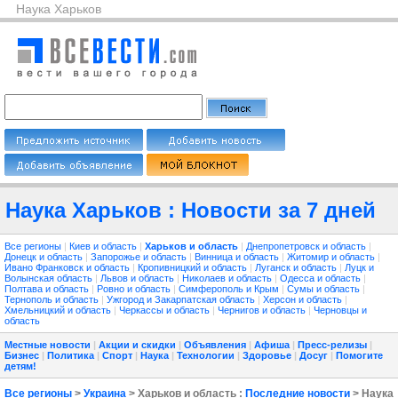
Наука Харьков
Наука Харьков : Новости за 7 дней
Все регионы
|
Киев и область
|
Харьков и область
|
Днепропетровск и область
|
Донецк и область
|
Запорожье и область
|
Винница и область
|
Житомир и область
|
Ивано Франковск и область
|
Кропивницкий и область
|
Луганск и область
|
Луцк и
Волынская область
|
Львов и область
|
Николаев и область
|
Одесса и область
|
Полтава и область
|
Ровно и область
|
Симферополь и Крым
|
Сумы и область
|
Тернополь и область
|
Ужгород и Закарпатская область
|
Херсон и область
|
Хмельницкий и область
|
Черкассы и область
|
Чернигов и область
|
Черновцы и
область
Местные новости
|
Акции и скидки
|
Объявления
|
Афиша
|
Пресс-релизы
|
Бизнес
|
Политика
|
Спорт
|
Наука
|
Технологии
|
Здоровье
|
Досуг
|
Помогите
детям!
Все регионы
>
Украина
> Харьков и область :
Последние новости
> Наука