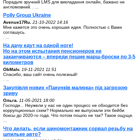
Порадьте зручний LMS для викладання онлайн, бажано не
англомовний. . ...
Polly Group Ukraine
Avenue17Ru.
21-10-2022 14:16
Мне кажется это очень хорошая идея. Полностью с Вами
соглашусь.
. ...
На дачу едут на одной ноге!
Но на этом испытания пенсионеров не
заканчиваются – впереди пешие марш-броски по 3-5
километров
ОbMalv.
19-11-2021 11:51
Спасибо, ваш сайт очень полезный!
. ...
Закупівля нових «Пакунків малюка» під загрозою
зриву
Ольга.
11-05-2021 18:00
Господи... Неужели у нас не один процесс не обходится без
коррупционных схем? Нормально же выпускали эти бейби
боксы до 2020-го года. Что потом пошло не так? Такое ощуще.
...
Что делать, если шиномонтажник сорвал резьбу на
шпильке авто?