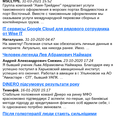
MSCLYPE.
31-03-2021 15:52
Группа компаний "Азия-Трейдинг" предлагает услуги
таможенного оформления в морских портах Владивостока и
порт Восточный. Вместе с таможенным оформлением мы
оказываем услуги международной перевозки сборных и
контейнерных грузов. ...
IT сервисы Google Cloud для рядового сотрудника
от Wise IT
Наталушко.
31-10-2020 04:47
На заметку! Полезная статья как обезопасить личные данные в
интернете. Актуально, как никогда ранее. Имхо. ...
Человек-легенда Лев Абрамович Наймарк
Андрей Александрович Снежин.
23-10-2020 17:24
Я бывший ученик Льва Абрамовича Наймарка. Благодаря ему я
успешно поступил в Харьковский авиационный институт,
успешно его окончил. Работал в авиации в г. Ульяновске на АО
"Авиастаре - СП", бывший УАПК. ...
DINERO підсумовує результати року
Тимофій.
16-01-2020 15:17
Стабільне положення команії Дінеро на ринку МФО
красномовно підтверджує 2 аспекти: по-перше, що банківські
методи підходу до кредитування фізичних осіб віджили себе, і
їх однозначно потрібно змінювати. ...
Після голкотерапії люди стають сильнішими