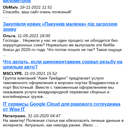
километров
ОbMalv.
19-11-2021 11:51
Спасибо, ваш сайт очень полезный!
. ...
Закупівля нових «Пакунків малюка» під загрозою
зриву
Ольга.
11-05-2021 18:00
Господи... Неужели у нас не один процесс не обходится без
коррупционных схем? Нормально же выпускали эти бейби
боксы до 2020-го года. Что потом пошло не так? Такое ощуще.
...
Что делать, если шиномонтажник сорвал резьбу на
шпильке авто?
MSCLYPE.
31-03-2021 15:52
Группа компаний "Азия-Трейдинг" предлагает услуги
таможенного оформления в морских портах Владивостока и
порт Восточный. Вместе с таможенным оформлением мы
оказываем услуги международной перевозки сборных и
контейнерных грузов. ...
IT сервисы Google Cloud для рядового сотрудника
от Wise IT
Наталушко.
31-10-2020 04:47
На заметку! Полезная статья как обезопасить личные данные в
интернете. Актуально, как никогда ранее. Имхо. ...