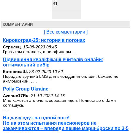
31
КОММЕНТАРИИ
[ Все комментарии ]
Кировоград-25: история в погонах
Стрелец.
15-08-2023 08:45
Грязь там осталась, а не офицеры.. ...
Підвищення кваліфікації вчителів онлайн:
оптимальний вибір
КатеринаШ.
23-02-2023 10:52
Порадьте зручний LMS для викладання онлайн, бажано не
англомовний. . ...
Polly Group Ukraine
Avenue17Ru.
21-10-2022 14:16
Мне кажется это очень хорошая идея. Полностью с Вами
соглашусь.
. ...
На дачу едут на одной ноге!
Но на этом испытания пенсионеров не
заканчиваются – впереди пешие марш-броски по 3-5