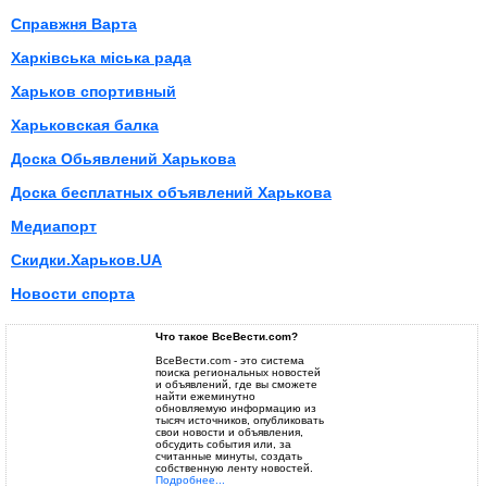
Справжня Варта
Харківська міська рада
Харьков спортивный
Харьковская балка
Доска Обьявлений Харькова
Доска бесплатных объявлений Харькова
Медиапорт
Скидки.Харьков.UA
Новости спорта
Что такое ВсеВести.com?
ВсеВести.com - это система
поиска региональных новостей
и объявлений, где вы сможете
найти ежеминутно
обновляемую информацию из
тысяч источников, опубликовать
свои новости и объявления,
обсудить события или, за
считанные минуты, создать
собственную ленту новостей.
Подробнее...