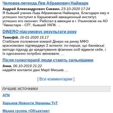
Человек-легенда Лев Абрамович Наймарк
Андрей Александрович Снежин.
23-10-2020 17:24
Я бывший ученик Льва Абрамовича Наймарка. Благодаря ему я
успешно поступил в Харьковский авиационный институт,
успешно его окончил. Работал в авиации в г. Ульяновске на АО
"Авиастаре - СП", бывший УАПК. ...
DINERO підсумовує результати року
Тимофій.
16-01-2020 15:17
Стабільне положення команії Дінеро на ринку МФО
красномовно підтверджує 2 аспекти: по-перше, що банківські
методи підходу до кредитування фізичних осіб віджили себе, і
їх однозначно потрібно змінювати. ...
Після голкотерапії люди стають сильнішими
Анна.
06-10-2019 21:22
надайте контактні дані Марії Миськів. ...
[ Все комментарии ]
ЛУЧШИЕ ИСТОЧНИКИ
ATN
Харьков Новости Украины ТуТ
Медиа группа «Объектив»