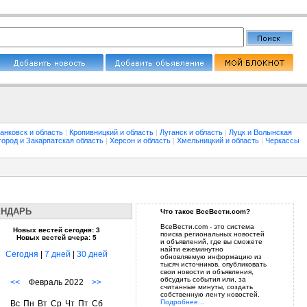
анковск и область
|
Кропивницкий и область
|
Луганск и область
|
Луцк и Волынская
город и Закарпатская область
|
Херсон и область
|
Хмельницкий и область
|
Черкассы
ЕНДАРЬ
Что такое ВсеВести.com?
ВсеВести.com - это система
Новых вестей сегодня: 3
поиска региональных новостей
Новых вестей вчера: 5
и объявлений, где вы сможете
найти ежеминутно
Сегодня
|
7 дней
|
30 дней
обновляемую информацию из
тысяч источников, опубликовать
свои новости и объявления,
обсудить события или, за
<<
Февраль 2022
>>
считанные минуты, создать
собственную ленту новостей.
Подробнее...
Вс
Пн
Вт
Ср
Чт
Пт
Сб