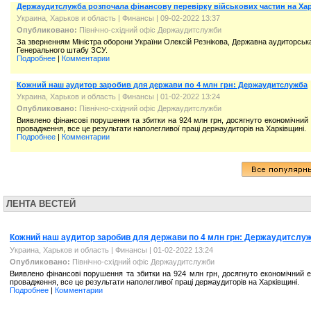
Держаудитслужба розпочала фінансову перевірку військових частин на Ха
Украина, Харьков и область
|
Финансы
| 09-02-2022 13:37
Опубликовано:
Північно-східний офіс Держаудитслужби
За зверненням Міністра оборони України Олексій Резнікова, Державна аудиторська
Генерального штабу ЗСУ.
Подробнее
|
Комментарии
Кожний наш аудитор заробив для держави по 4 млн грн: Держаудитслужба
Украина, Харьков и область
|
Финансы
| 01-02-2022 13:24
Опубликовано:
Північно-східний офіс Держаудитслужби
Виявлено фінансові порушення та збитки на 924 млн грн, досягнуто економічний 
провадження, все це результати наполегливої праці держаудиторів на Харківщині.
Подробнее
|
Комментарии
ЛЕНТА ВЕСТЕЙ
Кожний наш аудитор заробив для держави по 4 млн грн: Держаудитслу
Украина, Харьков и область
|
Финансы
| 01-02-2022 13:24
Опубликовано:
Північно-східний офіс Держаудитслужби
Виявлено фінансові порушення та збитки на 924 млн грн, досягнуто економічний е
провадження, все це результати наполегливої праці держаудиторів на Харківщині.
Подробнее
|
Комментарии