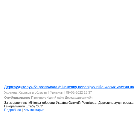
Держаудитслужба розпочала фінансову перевірку військових частин на
Украина, Харьков и область
|
Финансы
| 09-02-2022 13:37
Опубликовано:
Північно-східний офіс Держаудитслужби
За зверненням Міністра оборони України Олексій Резнікова, Державна аудиторська 
Генерального штабу ЗСУ.
Подробнее
|
Комментарии