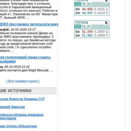
ывший ученик Льва Абрамовича
марка. Благодаря ему я успешно
тупил в Харьковский авиационный
титут, успешно его окончил. Работал в
ации в г. Ульяновске на АО "Авиастаре
П", бывший УАПК. ...
NERO підсумовує результати року
мофій.
16-01-2020 15:17
більне положення команії Дінеро на
ку МФО красномовно підтверджує 2
екти: по-перше, що банківські методи
ходу до кредитування фізичних осіб
жили себе, і їх однозначно потрібно
нювати. ...
сля голкотерапії люди стають
льнішими
а.
06-10-2019 21:22
айте контактні дані Марії Миськів. ...
[ Все комментарии ]
ШИЕ ИСТОЧНИКИ
рьков Новости Украины ТуТ
черний Харьков
ківська обласна державна
іністрація
диа группа «Объектив»