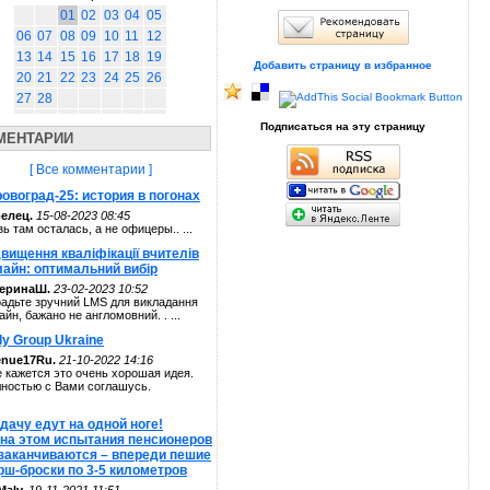
01
02
03
04
05
06
07
08
09
10
11
12
13
14
15
16
17
18
19
Добавить страницу в избранное
20
21
22
23
24
25
26
27
28
Подписаться на эту страницу
МЕНТАРИИ
[ Все комментарии ]
овоград-25: история в погонах
елец.
15-08-2023 08:45
зь там осталась, а не офицеры.. ...
вищення кваліфікації вчителів
лайн: оптимальний вибір
теринаШ.
23-02-2023 10:52
адьте зручний LMS для викладання
айн, бажано не англомовний. . ...
ly Group Ukraine
enue17Ru.
21-10-2022 14:16
 кажется это очень хорошая идея.
ностью с Вами соглашусь.
дачу едут на одной ноге!
 на этом испытания пенсионеров
 заканчиваются – впереди пешие
рш-броски по 3-5 километров