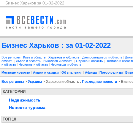
Бизнес Харьков за 01-02-2022
Бизнес Харьков : за 01-02-2022
Все регионы
|
Киев и область
|
Харьков и область
|
Днепропетровск и область
|
Доне
область
|
Львов и область
|
Николаев и область
|
Одесса и область
|
Полтава и облас
и область
|
Чернигов и область
|
Черновцы и область
Местные новости
|
Акции и скидки
|
Объявления
|
Афиша
|
Пресс-релизы
|
Бизн
Все регионы
>
Украина
> Харьков и область :
Последние новости
> Бизне
КАТЕГОРИИ
Недвижимость
Новости туризма
ТОП 10