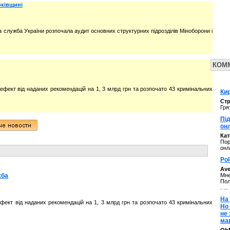
рківщині
 служба України розпочала аудит основних структурних підрозділів Міноборони і
КОМ
ефект від наданих рекомендацій на 1, 3 млрд грн та розпочато 43 кримінальних
Кир
Стр
Гря
Під
он
Ка
Пор
онл
Pol
Av
жба
Мне
Пол
. ...
На 
фект від наданих рекомендацій на 1, 3 млрд грн та розпочато 43 кримінальних
Но
не
ма