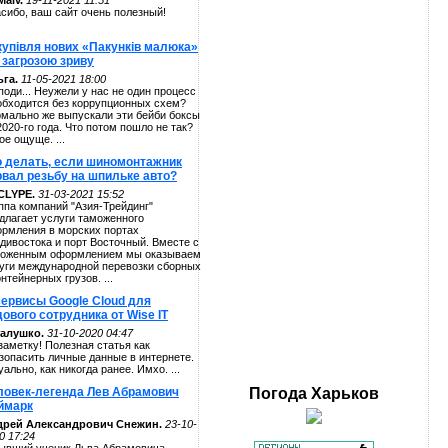
alv.
19-11-2021 11:51
сибо, ваш сайт очень полезный!
купівля нових «Пакунків малюка»
 загрозою зриву
га.
11-05-2021 18:00
поди... Неужели у нас не один процесс
обходится без коррупционных схем?
мально же выпускали эти бейби боксы
2020-го года. Что потом пошло не так?
ое ощуще. ...
о делать, если шиномонтажник
рвал резьбу на шпильке авто?
CLYPE.
31-03-2021 15:52
ппа компаний "Азия-Трейдинг"
длагает услуги таможенного
рмления в морских портах
дивостока и порт Восточный. Вместе с
оженным оформлением мы оказываем
уги международной перевозки сборных
онтейнерных грузов. ...
сервисы Google Cloud для
ового сотрудника от Wise IT
алушко.
31-10-2020 04:47
заметку! Полезная статья как
зопасить личные данные в интернете.
уально, как никогда ранее. Имхо. ...
ловек-легенда Лев Абрамович
Погода
Харьков
ймарк
дрей Александрович Снежин.
23-10-
0 17:24