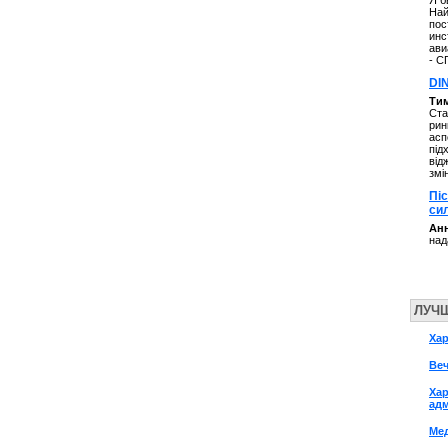
Я б
Най
пос
инс
ави
- С
DI
Ти
Ста
рин
асп
під
від
змі
Пі
си
Анн
над
ЛУЧ
Ха
Ве
Хар
адм
Ме