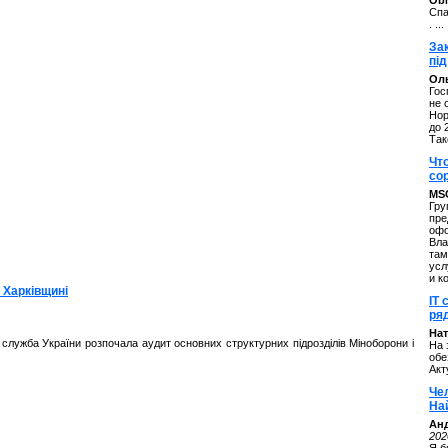
ОbM
Спа
. ...
За
під
Оль
Гос
не 
Нор
до 
Так
Чт
со
MS
Гру
пре
офо
Вла
там
усл
и к
 Харківщині
IT 
ряд
Нат
служба України розпочала аудит основних структурних підрозділів Міноборони і
На 
обе
Акт
Че
На
Ан
202