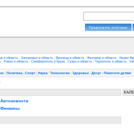
цк и область
|
Запорожье и область
|
Винница и область
|
Житомир и область
|
Ивано Фр
ть
|
Ровно и область
|
Симферополь и Крым
|
Сумы и область
|
Тернополь и область
|
Уж
ес
|
Политика
|
Спорт
|
Наука
|
Технологии
|
Здоровье
|
Досуг
|
Помогите детям!
с
КАЛ
Автоновости
Финансы