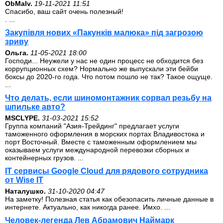
ОbMalv.
19-11-2021 11:51
Спасибо, ваш сайт очень полезный!
. ...
Закупівля нових «Пакунків малюка» під загрозою
зриву
Ольга.
11-05-2021 18:00
Господи... Неужели у нас не один процесс не обходится без
коррупционных схем? Нормально же выпускали эти бейби
боксы до 2020-го года. Что потом пошло не так? Такое ощуще.
...
Что делать, если шиномонтажник сорвал резьбу на
шпильке авто?
MSCLYPE.
31-03-2021 15:52
Группа компаний "Азия-Трейдинг" предлагает услуги
таможенного оформления в морских портах Владивостока и
порт Восточный. Вместе с таможенным оформлением мы
оказываем услуги международной перевозки сборных и
контейнерных грузов. ...
IT сервисы Google Cloud для рядового сотрудника
от Wise IT
Наталушко.
31-10-2020 04:47
На заметку! Полезная статья как обезопасить личные данные в
интернете. Актуально, как никогда ранее. Имхо. ...
Человек-легенда Лев Абрамович Наймарк