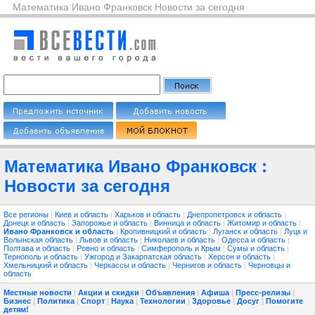
Математика Ивано Франковск Новости за сегодня
Математика Ивано Франковск :
Новости за сегодня
Все регионы
|
Киев и область
|
Харьков и область
|
Днепропетровск и область
|
Донецк и область
|
Запорожье и область
|
Винница и область
|
Житомир и область
|
Ивано Франковск и область
|
Кропивницкий и область
|
Луганск и область
|
Луцк и
Волынская область
|
Львов и область
|
Николаев и область
|
Одесса и область
|
Полтава и область
|
Ровно и область
|
Симферополь и Крым
|
Сумы и область
|
Тернополь и область
|
Ужгород и Закарпатская область
|
Херсон и область
|
Хмельницкий и область
|
Черкассы и область
|
Чернигов и область
|
Черновцы и
область
Местные новости
|
Акции и скидки
|
Объявления
|
Афиша
|
Пресс-релизы
|
Бизнес
|
Политика
|
Спорт
|
Наука
|
Технологии
|
Здоровье
|
Досуг
|
Помогите
детям!