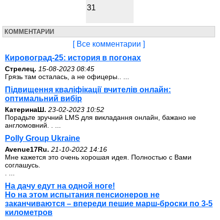
31
КОММЕНТАРИИ
[ Все комментарии ]
Кировоград-25: история в погонах
Стрелец.
15-08-2023 08:45
Грязь там осталась, а не офицеры.. ...
Підвищення кваліфікації вчителів онлайн:
оптимальний вибір
КатеринаШ.
23-02-2023 10:52
Порадьте зручний LMS для викладання онлайн, бажано не
англомовний. . ...
Polly Group Ukraine
Avenue17Ru.
21-10-2022 14:16
Мне кажется это очень хорошая идея. Полностью с Вами
соглашусь.
. ...
На дачу едут на одной ноге!
Но на этом испытания пенсионеров не
заканчиваются – впереди пешие марш-броски по 3-5
километров