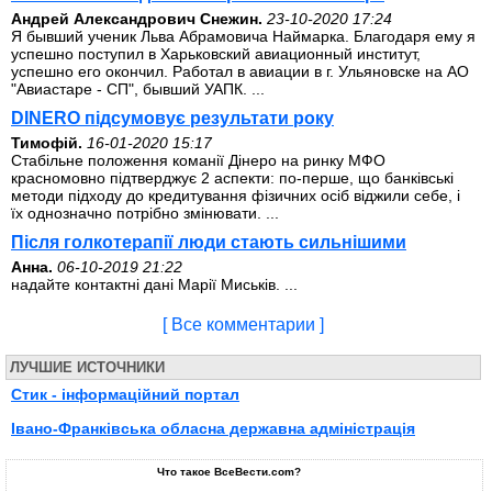
Андрей Александрович Снежин.
23-10-2020 17:24
Я бывший ученик Льва Абрамовича Наймарка. Благодаря ему я
успешно поступил в Харьковский авиационный институт,
успешно его окончил. Работал в авиации в г. Ульяновске на АО
"Авиастаре - СП", бывший УАПК. ...
DINERO підсумовує результати року
Тимофій.
16-01-2020 15:17
Стабільне положення команії Дінеро на ринку МФО
красномовно підтверджує 2 аспекти: по-перше, що банківські
методи підходу до кредитування фізичних осіб віджили себе, і
їх однозначно потрібно змінювати. ...
Після голкотерапії люди стають сильнішими
Анна.
06-10-2019 21:22
надайте контактні дані Марії Миськів. ...
[ Все комментарии ]
ЛУЧШИЕ ИСТОЧНИКИ
Стик - інформаційний портал
Івано-Франківська обласна державна адміністрація
Что такое ВсеВести.com?