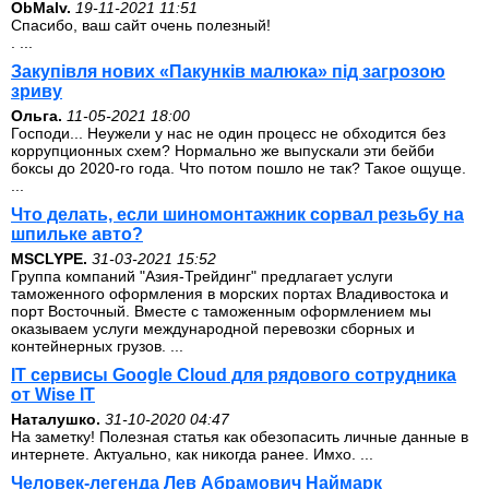
ОbMalv.
19-11-2021 11:51
Спасибо, ваш сайт очень полезный!
. ...
Закупівля нових «Пакунків малюка» під загрозою
зриву
Ольга.
11-05-2021 18:00
Господи... Неужели у нас не один процесс не обходится без
коррупционных схем? Нормально же выпускали эти бейби
боксы до 2020-го года. Что потом пошло не так? Такое ощуще.
...
Что делать, если шиномонтажник сорвал резьбу на
шпильке авто?
MSCLYPE.
31-03-2021 15:52
Группа компаний "Азия-Трейдинг" предлагает услуги
таможенного оформления в морских портах Владивостока и
порт Восточный. Вместе с таможенным оформлением мы
оказываем услуги международной перевозки сборных и
контейнерных грузов. ...
IT сервисы Google Cloud для рядового сотрудника
от Wise IT
Наталушко.
31-10-2020 04:47
На заметку! Полезная статья как обезопасить личные данные в
интернете. Актуально, как никогда ранее. Имхо. ...
Человек-легенда Лев Абрамович Наймарк