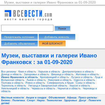
Музеи, выставки и галереи Ивано Франковск за 01-09-2020
Музеи, выставки и галереи Ивано
Франковск : за 01-09-2020
Все регионы
|
Киев и область
|
Харьков и область
|
Днепропетровск и область
|
Донецк и область
|
Запорожье и область
|
Винница и область
|
Житомир и область
|
Ивано Франковск и область
|
Кропивницкий и область
|
Луганск и область
|
Луцк и
Волынская область
|
Львов и область
|
Николаев и область
|
Одесса и область
|
Полтава и область
|
Ровно и область
|
Симферополь и Крым
|
Сумы и область
|
Тернополь и область
|
Ужгород и Закарпатская область
|
Херсон и область
|
Хмельницкий и область
|
Черкассы и область
|
Чернигов и область
|
Черновцы и
область
Местные новости
|
Акции и скидки
|
Объявления
|
Афиша
|
Пресс-релизы
|
Бизнес
|
Политика
|
Спорт
|
Наука
|
Технологии
|
Здоровье
|
Досуг
|
Помогите
детям!