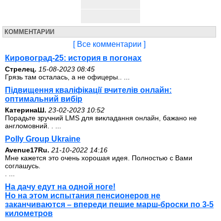
КОММЕНТАРИИ
[ Все комментарии ]
Кировоград-25: история в погонах
Стрелец.
15-08-2023 08:45
Грязь там осталась, а не офицеры.. ...
Підвищення кваліфікації вчителів онлайн:
оптимальний вибір
КатеринаШ.
23-02-2023 10:52
Порадьте зручний LMS для викладання онлайн, бажано не
англомовний. . ...
Polly Group Ukraine
Avenue17Ru.
21-10-2022 14:16
Мне кажется это очень хорошая идея. Полностью с Вами
соглашусь.
. ...
На дачу едут на одной ноге!
Но на этом испытания пенсионеров не
заканчиваются – впереди пешие марш-броски по 3-5
километров