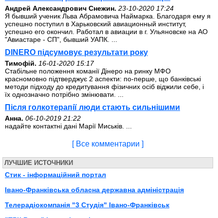
Андрей Александрович Снежин.
23-10-2020 17:24
Я бывший ученик Льва Абрамовича Наймарка. Благодаря ему я
успешно поступил в Харьковский авиационный институт,
успешно его окончил. Работал в авиации в г. Ульяновске на АО
"Авиастаре - СП", бывший УАПК. ...
DINERO підсумовує результати року
Тимофій.
16-01-2020 15:17
Стабільне положення команії Дінеро на ринку МФО
красномовно підтверджує 2 аспекти: по-перше, що банківські
методи підходу до кредитування фізичних осіб віджили себе, і
їх однозначно потрібно змінювати. ...
Після голкотерапії люди стають сильнішими
Анна.
06-10-2019 21:22
надайте контактні дані Марії Миськів. ...
[ Все комментарии ]
ЛУЧШИЕ ИСТОЧНИКИ
Стик - інформаційний портал
Івано-Франківська обласна державна адміністрація
Телерадіокомпанія "3 Студія" Івано-Франківськ