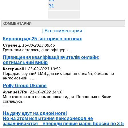
31
КОММЕНТАРИИ
[ Все комментарии ]
Кировоград-25: история в погонах
Стрелец.
15-08-2023 08:45
Грязь там осталась, а не офицеры.. ...
Підвищення кваліфікації вчителів онлайн:
оптимальний вибір
КатеринаШ.
23-02-2023 10:52
Порадьте зручний LMS для викладання онлайн, бажано не
англомовний. . ...
Polly Group Ukraine
Avenue17Ru.
21-10-2022 14:16
Мне кажется это очень хорошая идея. Полностью с Вами
соглашусь.
. ...
На дачу едут на одной ноге!
Но на этом испытания пенсионеров не
заканчиваются – впереди пешие марш-броски по 3-5