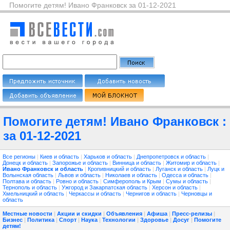
Помогите детям! Ивано Франковск за 01-12-2021
Помогите детям! Ивано Франковск :
за 01-12-2021
Все регионы
|
Киев и область
|
Харьков и область
|
Днепропетровск и область
|
Донецк и область
|
Запорожье и область
|
Винница и область
|
Житомир и область
|
Ивано Франковск и область
|
Кропивницкий и область
|
Луганск и область
|
Луцк и
Волынская область
|
Львов и область
|
Николаев и область
|
Одесса и область
|
Полтава и область
|
Ровно и область
|
Симферополь и Крым
|
Сумы и область
|
Тернополь и область
|
Ужгород и Закарпатская область
|
Херсон и область
|
Хмельницкий и область
|
Черкассы и область
|
Чернигов и область
|
Черновцы и
область
Местные новости
|
Акции и скидки
|
Объявления
|
Афиша
|
Пресс-релизы
|
Бизнес
|
Политика
|
Спорт
|
Наука
|
Технологии
|
Здоровье
|
Досуг
|
Помогите
детям!