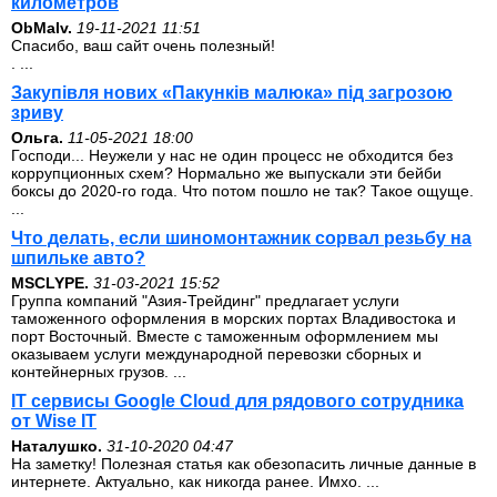
километров
ОbMalv.
19-11-2021 11:51
Спасибо, ваш сайт очень полезный!
. ...
Закупівля нових «Пакунків малюка» під загрозою
зриву
Ольга.
11-05-2021 18:00
Господи... Неужели у нас не один процесс не обходится без
коррупционных схем? Нормально же выпускали эти бейби
боксы до 2020-го года. Что потом пошло не так? Такое ощуще.
...
Что делать, если шиномонтажник сорвал резьбу на
шпильке авто?
MSCLYPE.
31-03-2021 15:52
Группа компаний "Азия-Трейдинг" предлагает услуги
таможенного оформления в морских портах Владивостока и
порт Восточный. Вместе с таможенным оформлением мы
оказываем услуги международной перевозки сборных и
контейнерных грузов. ...
IT сервисы Google Cloud для рядового сотрудника
от Wise IT
Наталушко.
31-10-2020 04:47
На заметку! Полезная статья как обезопасить личные данные в
интернете. Актуально, как никогда ранее. Имхо. ...