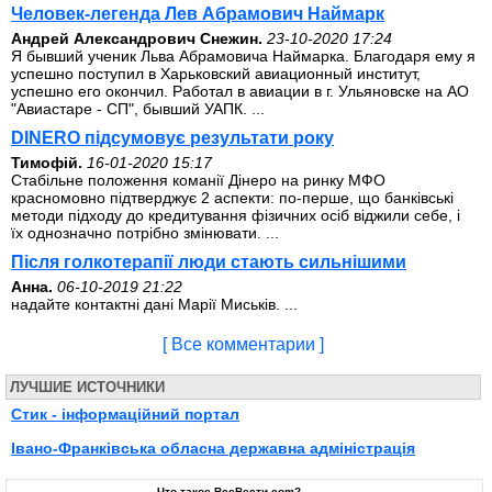
Человек-легенда Лев Абрамович Наймарк
Андрей Александрович Снежин.
23-10-2020 17:24
Я бывший ученик Льва Абрамовича Наймарка. Благодаря ему я
успешно поступил в Харьковский авиационный институт,
успешно его окончил. Работал в авиации в г. Ульяновске на АО
"Авиастаре - СП", бывший УАПК. ...
DINERO підсумовує результати року
Тимофій.
16-01-2020 15:17
Стабільне положення команії Дінеро на ринку МФО
красномовно підтверджує 2 аспекти: по-перше, що банківські
методи підходу до кредитування фізичних осіб віджили себе, і
їх однозначно потрібно змінювати. ...
Після голкотерапії люди стають сильнішими
Анна.
06-10-2019 21:22
надайте контактні дані Марії Миськів. ...
[ Все комментарии ]
ЛУЧШИЕ ИСТОЧНИКИ
Стик - інформаційний портал
Івано-Франківська обласна державна адміністрація
Что такое ВсеВести.com?