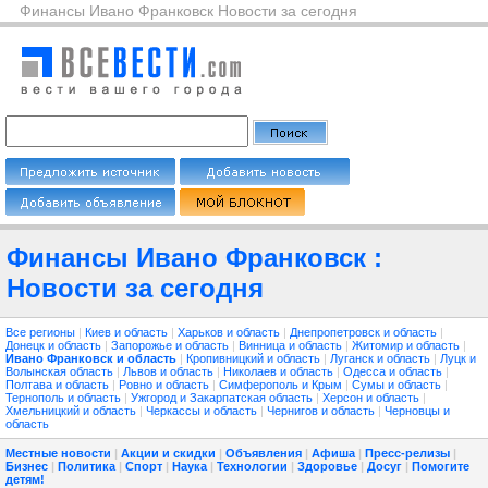
Финансы Ивано Франковск Новости за сегодня
Финансы Ивано Франковск :
Новости за сегодня
Все регионы
|
Киев и область
|
Харьков и область
|
Днепропетровск и область
|
Донецк и область
|
Запорожье и область
|
Винница и область
|
Житомир и область
|
Ивано Франковск и область
|
Кропивницкий и область
|
Луганск и область
|
Луцк и
Волынская область
|
Львов и область
|
Николаев и область
|
Одесса и область
|
Полтава и область
|
Ровно и область
|
Симферополь и Крым
|
Сумы и область
|
Тернополь и область
|
Ужгород и Закарпатская область
|
Херсон и область
|
Хмельницкий и область
|
Черкассы и область
|
Чернигов и область
|
Черновцы и
область
Местные новости
|
Акции и скидки
|
Объявления
|
Афиша
|
Пресс-релизы
|
Бизнес
|
Политика
|
Спорт
|
Наука
|
Технологии
|
Здоровье
|
Досуг
|
Помогите
детям!