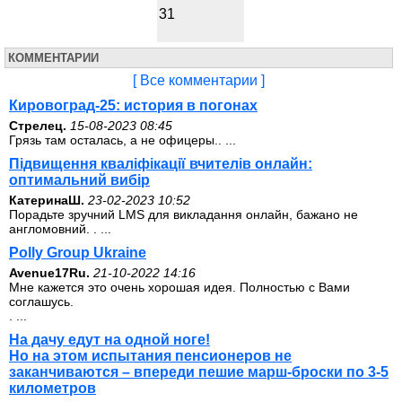
31
КОММЕНТАРИИ
[ Все комментарии ]
Кировоград-25: история в погонах
Стрелец.
15-08-2023 08:45
Грязь там осталась, а не офицеры.. ...
Підвищення кваліфікації вчителів онлайн:
оптимальний вибір
КатеринаШ.
23-02-2023 10:52
Порадьте зручний LMS для викладання онлайн, бажано не
англомовний. . ...
Polly Group Ukraine
Avenue17Ru.
21-10-2022 14:16
Мне кажется это очень хорошая идея. Полностью с Вами
соглашусь.
. ...
На дачу едут на одной ноге!
Но на этом испытания пенсионеров не
заканчиваются – впереди пешие марш-броски по 3-5
километров