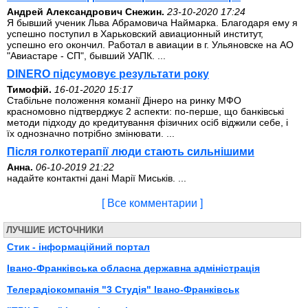
Андрей Александрович Снежин.
23-10-2020 17:24
Я бывший ученик Льва Абрамовича Наймарка. Благодаря ему я
успешно поступил в Харьковский авиационный институт,
успешно его окончил. Работал в авиации в г. Ульяновске на АО
"Авиастаре - СП", бывший УАПК. ...
DINERO підсумовує результати року
Тимофій.
16-01-2020 15:17
Стабільне положення команії Дінеро на ринку МФО
красномовно підтверджує 2 аспекти: по-перше, що банківські
методи підходу до кредитування фізичних осіб віджили себе, і
їх однозначно потрібно змінювати. ...
Після голкотерапії люди стають сильнішими
Анна.
06-10-2019 21:22
надайте контактні дані Марії Миськів. ...
[ Все комментарии ]
ЛУЧШИЕ ИСТОЧНИКИ
Стик - інформаційний портал
Івано-Франківська обласна державна адміністрація
Телерадіокомпанія "3 Студія" Івано-Франківськ