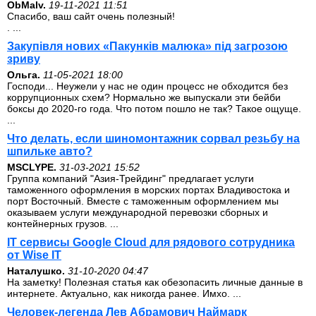
ОbMalv.
19-11-2021 11:51
Спасибо, ваш сайт очень полезный!
. ...
Закупівля нових «Пакунків малюка» під загрозою
зриву
Ольга.
11-05-2021 18:00
Господи... Неужели у нас не один процесс не обходится без
коррупционных схем? Нормально же выпускали эти бейби
боксы до 2020-го года. Что потом пошло не так? Такое ощуще.
...
Что делать, если шиномонтажник сорвал резьбу на
шпильке авто?
MSCLYPE.
31-03-2021 15:52
Группа компаний "Азия-Трейдинг" предлагает услуги
таможенного оформления в морских портах Владивостока и
порт Восточный. Вместе с таможенным оформлением мы
оказываем услуги международной перевозки сборных и
контейнерных грузов. ...
IT сервисы Google Cloud для рядового сотрудника
от Wise IT
Наталушко.
31-10-2020 04:47
На заметку! Полезная статья как обезопасить личные данные в
интернете. Актуально, как никогда ранее. Имхо. ...
Человек-легенда Лев Абрамович Наймарк