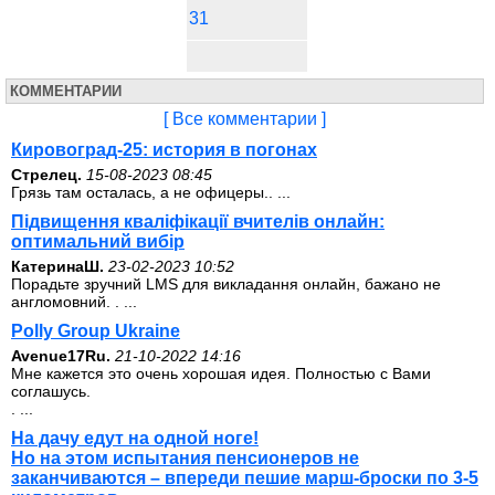
31
КОММЕНТАРИИ
[ Все комментарии ]
Кировоград-25: история в погонах
Стрелец.
15-08-2023 08:45
Грязь там осталась, а не офицеры.. ...
Підвищення кваліфікації вчителів онлайн:
оптимальний вибір
КатеринаШ.
23-02-2023 10:52
Порадьте зручний LMS для викладання онлайн, бажано не
англомовний. . ...
Polly Group Ukraine
Avenue17Ru.
21-10-2022 14:16
Мне кажется это очень хорошая идея. Полностью с Вами
соглашусь.
. ...
На дачу едут на одной ноге!
Но на этом испытания пенсионеров не
заканчиваются – впереди пешие марш-броски по 3-5