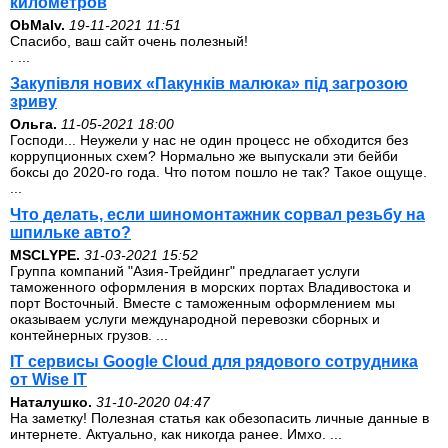
километров
ОbMalv.
19-11-2021 11:51
Спасибо, ваш сайт очень полезный!
. ...
Закупівля нових «Пакунків малюка» під загрозою
зриву
Ольга.
11-05-2021 18:00
Господи... Неужели у нас не один процесс не обходится без
коррупционных схем? Нормально же выпускали эти бейби
боксы до 2020-го года. Что потом пошло не так? Такое ощуще.
...
Что делать, если шиномонтажник сорвал резьбу на
шпильке авто?
MSCLYPE.
31-03-2021 15:52
Группа компаний "Азия-Трейдинг" предлагает услуги
таможенного оформления в морских портах Владивостока и
порт Восточный. Вместе с таможенным оформлением мы
оказываем услуги международной перевозки сборных и
контейнерных грузов. ...
IT сервисы Google Cloud для рядового сотрудника
от Wise IT
Наталушко.
31-10-2020 04:47
На заметку! Полезная статья как обезопасить личные данные в
интернете. Актуально, как никогда ранее. Имхо. ...