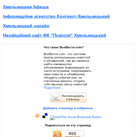
Хмельницкая Афиша
Інформаційне агентство Контекст-Хмельницький
Хмельницкий онлайн
Неофiцiйний сайт ФК "Подiлля" Хмельницький
Что такое ВсеВести.com?
ВсеВести.com - это система
поиска региональных новостей
и объявлений, где вы сможете
найти ежеминутно
обновляемую информацию из
тысяч источников, опубликовать
свои новости и объявления,
обсудить события или, за
считанные минуты, создать
собственную ленту новостей.
Подробнее...
Добавить страницу в избранное
Подписаться на эту страницу