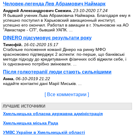
Человек-легенда Лев Абрамович Наймарк
Андрей Александрович Снежин.
23-10-2020 17:24
Я бывший ученик Льва Абрамовича Наймарка. Благодаря ему я
успешно поступил в Харьковский авиационный институт,
успешно его окончил. Работал в авиации в г. Ульяновске на АО
"Авиастаре - СП", бывший УАПК. ...
DINERO підсумовує результати року
Тимофій.
16-01-2020 15:17
Стабільне положення команії Дінеро на ринку МФО
красномовно підтверджує 2 аспекти: по-перше, що банківські
методи підходу до кредитування фізичних осіб віджили себе, і
їх однозначно потрібно змінювати. ...
Після голкотерапії люди стають сильнішими
Анна.
06-10-2019 21:22
надайте контактні дані Марії Миськів. ...
[ Все комментарии ]
ЛУЧШИЕ ИСТОЧНИКИ
Хмельницька обласна державна адміністрація
Хмельницька міська Рада
УМВС України в Хмельницькій області