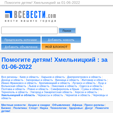
Помогите детям! Хмельницкий за 01-06-2022
Помогите детям! Хмельницкий : за
01-06-2022
Все регионы
|
Киев и область
|
Харьков и область
|
Днепропетровск и область
|
Донецк и область
|
Запорожье и область
|
Винница и область
|
Житомир и область
|
Ивано Франковск и область
|
Кропивницкий и область
|
Луганск и область
|
Луцк и
Волынская область
|
Львов и область
|
Николаев и область
|
Одесса и область
|
Полтава и область
|
Ровно и область
|
Симферополь и Крым
|
Сумы и область
|
Тернополь и область
|
Ужгород и Закарпатская область
|
Херсон и область
|
Хмельницкий и область
|
Черкассы и область
|
Чернигов и область
|
Черновцы и
область
Местные новости
|
Акции и скидки
|
Объявления
|
Афиша
|
Пресс-релизы
|
Бизнес
|
Политика
|
Спорт
|
Наука
|
Технологии
|
Здоровье
|
Досуг
|
Помогите
детям!