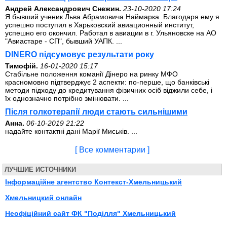
Андрей Александрович Снежин.
23-10-2020 17:24
Я бывший ученик Льва Абрамовича Наймарка. Благодаря ему я
успешно поступил в Харьковский авиационный институт,
успешно его окончил. Работал в авиации в г. Ульяновске на АО
"Авиастаре - СП", бывший УАПК. ...
DINERO підсумовує результати року
Тимофій.
16-01-2020 15:17
Стабільне положення команії Дінеро на ринку МФО
красномовно підтверджує 2 аспекти: по-перше, що банківські
методи підходу до кредитування фізичних осіб віджили себе, і
їх однозначно потрібно змінювати. ...
Після голкотерапії люди стають сильнішими
Анна.
06-10-2019 21:22
надайте контактні дані Марії Миськів. ...
[ Все комментарии ]
ЛУЧШИЕ ИСТОЧНИКИ
Інформаційне агентство Контекст-Хмельницький
Хмельницкий онлайн
Неофiцiйний сайт ФК "Подiлля" Хмельницький