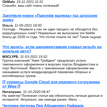
ОbMalv.
19-11-2021 11:51
Спасибо, ваш сайт очень полезный!
. ...
Закупівля нових «Пакунків малюка» під загрозою
зриву
Ольга.
11-05-2021 18:00
Господи... Неужели у нас не один процесс не обходится без
коррупционных схем? Нормально же выпускали эти бейби
боксы до 2020-го года. Что потом пошло не так? Такое ощуще.
...
Что делать, если шиномонтажник сорвал резьбу на
шпильке авто?
MSCLYPE.
31-03-2021 15:52
Группа компаний "Азия-Трейдинг" предлагает услуги
таможенного оформления в морских портах Владивостока и
порт Восточный. Вместе с таможенным оформлением мы
оказываем услуги международной перевозки сборных и
контейнерных грузов. ...
IT сервисы Google Cloud для рядового сотрудника
от Wise IT
Наталушко.
31-10-2020 04:47
На заметку! Полезная статья как обезопасить личные данные в
интернете. Актуально, как никогда ранее. Имхо. ...
Человек-легенда Лев Абрамович Наймарк