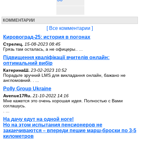
КОММЕНТАРИИ
[ Все комментарии ]
Кировоград-25: история в погонах
Стрелец.
15-08-2023 08:45
Грязь там осталась, а не офицеры.. ...
Підвищення кваліфікації вчителів онлайн:
оптимальний вибір
КатеринаШ.
23-02-2023 10:52
Порадьте зручний LMS для викладання онлайн, бажано не
англомовний. . ...
Polly Group Ukraine
Avenue17Ru.
21-10-2022 14:16
Мне кажется это очень хорошая идея. Полностью с Вами
соглашусь.
. ...
На дачу едут на одной ноге!
Но на этом испытания пенсионеров не
заканчиваются – впереди пешие марш-броски по 3-5
километров