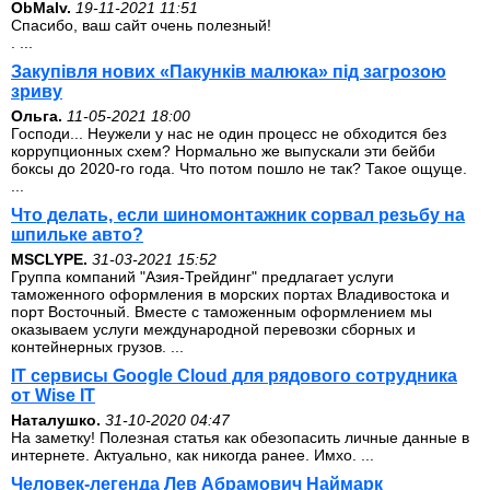
ОbMalv.
19-11-2021 11:51
Спасибо, ваш сайт очень полезный!
. ...
Закупівля нових «Пакунків малюка» під загрозою
зриву
Ольга.
11-05-2021 18:00
Господи... Неужели у нас не один процесс не обходится без
коррупционных схем? Нормально же выпускали эти бейби
боксы до 2020-го года. Что потом пошло не так? Такое ощуще.
...
Что делать, если шиномонтажник сорвал резьбу на
шпильке авто?
MSCLYPE.
31-03-2021 15:52
Группа компаний "Азия-Трейдинг" предлагает услуги
таможенного оформления в морских портах Владивостока и
порт Восточный. Вместе с таможенным оформлением мы
оказываем услуги международной перевозки сборных и
контейнерных грузов. ...
IT сервисы Google Cloud для рядового сотрудника
от Wise IT
Наталушко.
31-10-2020 04:47
На заметку! Полезная статья как обезопасить личные данные в
интернете. Актуально, как никогда ранее. Имхо. ...
Человек-легенда Лев Абрамович Наймарк