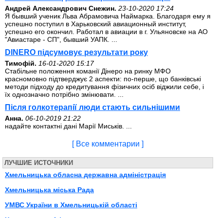
Андрей Александрович Снежин.
23-10-2020 17:24
Я бывший ученик Льва Абрамовича Наймарка. Благодаря ему я
успешно поступил в Харьковский авиационный институт,
успешно его окончил. Работал в авиации в г. Ульяновске на АО
"Авиастаре - СП", бывший УАПК. ...
DINERO підсумовує результати року
Тимофій.
16-01-2020 15:17
Стабільне положення команії Дінеро на ринку МФО
красномовно підтверджує 2 аспекти: по-перше, що банківські
методи підходу до кредитування фізичних осіб віджили себе, і
їх однозначно потрібно змінювати. ...
Після голкотерапії люди стають сильнішими
Анна.
06-10-2019 21:22
надайте контактні дані Марії Миськів. ...
[ Все комментарии ]
ЛУЧШИЕ ИСТОЧНИКИ
Хмельницька обласна державна адміністрація
Хмельницька міська Рада
УМВС України в Хмельницькій області