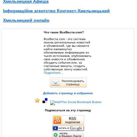
Хмельницкая Афиша
Інформаційне агентство Контекст-Хмельницький
Хмельницкий онлайн
Что такое ВсеВести.com?
ВсеВести.com - это система
поиска региональных новостей
и объявлений, где вы сможете
найти ежеминутно
обновляемую информацию из
тысяч источников, опубликовать
свои новости и объявления,
обсудить события или, за
считанные минуты, создать
собственную ленту новостей.
Подробнее...
Добавить страницу в избранное
Подписаться на эту страницу