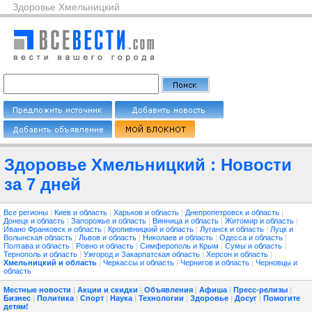
Здоровье Хмельницкий
Здоровье Хмельницкий : Новости
за 7 дней
Все регионы
|
Киев и область
|
Харьков и область
|
Днепропетровск и область
|
Донецк и область
|
Запорожье и область
|
Винница и область
|
Житомир и область
|
Ивано Франковск и область
|
Кропивницкий и область
|
Луганск и область
|
Луцк и
Волынская область
|
Львов и область
|
Николаев и область
|
Одесса и область
|
Полтава и область
|
Ровно и область
|
Симферополь и Крым
|
Сумы и область
|
Тернополь и область
|
Ужгород и Закарпатская область
|
Херсон и область
|
Хмельницкий и область
|
Черкассы и область
|
Чернигов и область
|
Черновцы и
область
Местные новости
|
Акции и скидки
|
Объявления
|
Афиша
|
Пресс-релизы
|
Бизнес
|
Политика
|
Спорт
|
Наука
|
Технологии
|
Здоровье
|
Досуг
|
Помогите
детям!