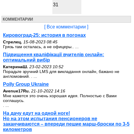
31
КОММЕНТАРИИ
[ Все комментарии ]
Кировоград-25: история в погонах
Стрелец.
15-08-2023 08:45
Грязь там осталась, а не офицеры.. ...
Підвищення кваліфікації вчителів онлайн:
оптимальний вибір
КатеринаШ.
23-02-2023 10:52
Порадьте зручний LMS для викладання онлайн, бажано не
англомовний. . ...
Polly Group Ukraine
Avenue17Ru.
21-10-2022 14:16
Мне кажется это очень хорошая идея. Полностью с Вами
соглашусь.
. ...
На дачу едут на одной ноге!
Но на этом испытания пенсионеров не
заканчиваются – впереди пешие марш-броски по 3-5
километров