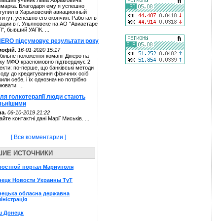
ывший ученик Льва Абрамовича
марка. Благодаря ему я успешно
тупил в Харьковский авиационный
титут, успешно его окончил. Работал в
ации в г. Ульяновске на АО "Авиастаре
П", бывший УАПК. ...
NERO підсумовує результати року
мофій.
16-01-2020 15:17
більне положення команії Дінеро на
ку МФО красномовно підтверджує 2
екти: по-перше, що банківські методи
ходу до кредитування фізичних осіб
жили себе, і їх однозначно потрібно
нювати. ...
сля голкотерапії люди стають
льнішими
а.
06-10-2019 21:22
айте контактні дані Марії Миськів. ...
[ Все комментарии ]
ШИЕ ИСТОЧНИКИ
востной портал Мариуполя
нецк Новости Украины ТуТ
нецька обласна державна
іністрація
ш Донецк