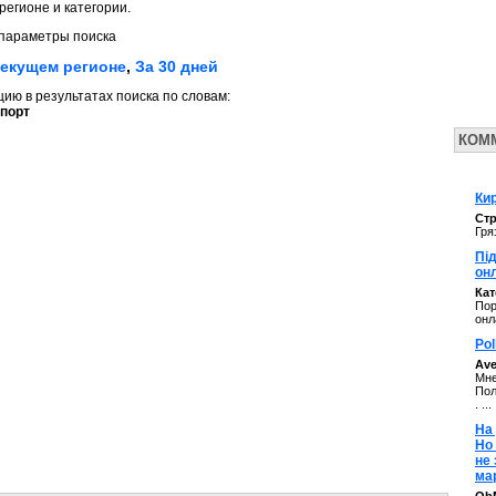
регионе и категории.
параметры поиска
текущем регионе
,
За 30 дней
ю в результатах поиска по словам:
порт
КОМ
Кир
Стр
Гря
Під
он
Ка
Пор
онл
Pol
Av
Мне
Пол
. ...
На 
Но
не
ма