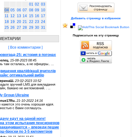
01
02
03
04
05
06
07
08
09
10
11
12
13
14
15
16
17
Добавить страницу в избранное
18
19
20
21
22
23
24
25
26
27
28
29
30
31
Подписаться на эту страницу
МЕНТАРИИ
[ Все комментарии ]
овоград-25: история в погонах
елец.
15-08-2023 08:45
зь там осталась, а не офицеры.. ...
вищення кваліфікації вчителів
лайн: оптимальний вибір
теринаШ.
23-02-2023 10:52
адьте зручний LMS для викладання
айн, бажано не англомовний. . ...
ly Group Ukraine
enue17Ru.
21-10-2022 14:16
 кажется это очень хорошая идея.
ностью с Вами соглашусь.
дачу едут на одной ноге!
 на этом испытания пенсионеров
 заканчиваются – впереди пешие
рш-броски по 3-5 километров