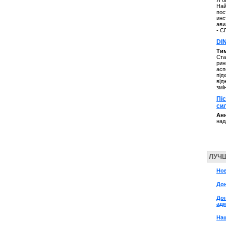
Я б
Най
пос
инс
ави
- С
DI
Ти
Ста
рин
асп
під
від
змі
Пі
си
Анн
над
ЛУЧ
Но
До
До
адм
На