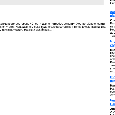
ОbM
Спа
. ...
За
під
Оль
Гос
 колишнього ресторану «Спорт» давно потребує ремонту. Уже потрібно оновити і
не 
лися у воді. Нещодавно міська рада оголосила тендер і тепер шукає підрядника,
Нор
у готові витратити майже 2 мільйони [… ]
до 
Так
Чт
со
MS
Гру
пре
офо
Вла
там
усл
и к
IT 
ряд
Нат
На 
обе
Акт
Че
На
Ан
202