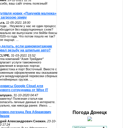
alv.
19-11-2021 11:51
сибо, ваш сайт очень полезный!
купівля нових «Пакунків малюка»
 загрозою зриву
га.
11-05-2021 18:00
поди... Неужели у нас не один процесс
обходится без коррупционных схем?
мально же выпускали эти бейби боксы
2020-го года. Что потом пошло не так?
ое ощуще. ...
о делать, если шиномонтажник
рвал резьбу на шпильке авто?
CLYPE.
31-03-2021 15:52
ппа компаний "Азия-Трейдинг"
длагает услуги таможенного
рмления в морских портах
дивостока и порт Восточный. Вместе с
оженным оформлением мы оказываем
уги международной перевозки сборных
онтейнерных грузов. ...
сервисы Google Cloud для
ового сотрудника от Wise IT
алушко.
31-10-2020 04:47
заметку! Полезная статья как
зопасить личные данные в интернете.
уально, как никогда ранее. Имхо. ...
ловек-легенда Лев Абрамович
Погода
Донецк
ймарк
дрей Александрович Снежин.
23-10-
0 17:24