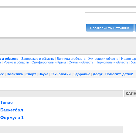
 и область
|
Запорожье и область
|
Винница и область
|
Житомир и область
|
Ивано Фр
ть
|
Ровно и область
|
Симферополь и Крым
|
Сумы и область
|
Тернополь и область
|
Уж
ес
|
Политика
|
Спорт
|
Наука
|
Технологии
|
Здоровье
|
Досуг
|
Помогите детям!
КАЛ
Тенис
Баскетбол
Формула 1