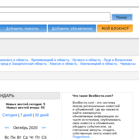
анковск и область
|
Кропивницкий и область
|
Луганск и область
|
Луцк и Волынская
город и Закарпатская область
|
Херсон и область
|
Хмельницкий и область
|
Черкассы
ЕНДАРЬ
Что такое ВсеВести.com?
ВсеВести.com - это система
Новых вестей сегодня: 5
поиска региональных новостей
Новых вестей вчера: 93
и объявлений, где вы сможете
найти ежеминутно
Сегодня
|
7 дней
|
30 дней
обновляемую информацию из
тысяч источников, опубликовать
свои новости и объявления,
обсудить события или, за
<<
Октябрь 2020
>>
считанные минуты, создать
собственную ленту новостей.
Подробнее...
Вс
Пн
Вт
Ср
Чт
Пт
Сб