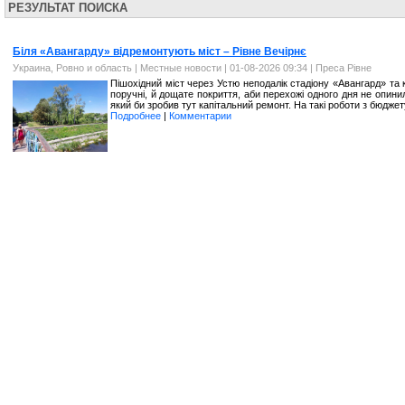
РЕЗУЛЬТАТ ПОИСКА
Біля «Авангарду» відремонтують міст – Рівне Вечірнє
Украина, Ровно и область
|
Местные новости
| 01-08-2026 09:34 |
Преса Рівне
Пішохідний міст через Устю неподалік стадіону «Авангард» та
поручні, й дощате покриття, аби перехожі одного дня не опини
який би зробив тут капітальний ремонт. На такі роботи з бюджет
Подробнее
|
Комментарии